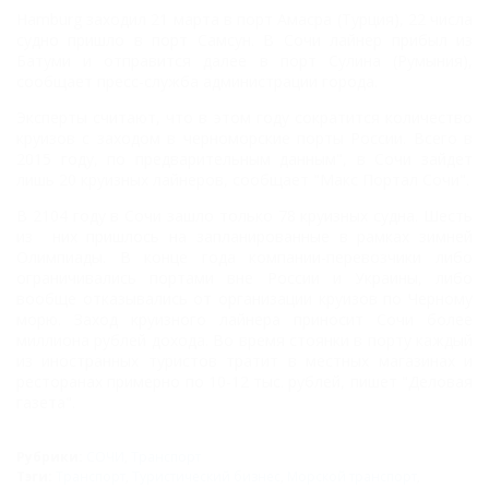
Hamburg заходил 21 марта в порт Амасра (Турция), 22 числа
судно пришло в порт Самсун. В Сочи лайнер прибыл из
Батуми и отправится далее в порт Сулина (Румыния),
сообщает пресс-служба администрации города.
Эксперты считают, что в этом году сократится количество
круизов с заходом в черноморские порты России. Всего в
2015 году, по предварительным данным", в Сочи зайдет
лишь 20 круизных лайнеров, сообщает "Макс Портал Сочи".
В 2104 году в Сочи зашло только 78 круизных судна. Шесть
из них пришлось на запланированные в рамках зимней
Олимпиады. В конце года компании-перевозчики либо
ограничивались портами вне России и Украины, либо
вообще отказывались от организации круизов по Черному
морю. Заход круизного лайнера приносит Сочи более
миллиона рублей дохода. Во время стоянки в порту каждый
из иностранных туристов тратит в местных магазинах и
ресторанах примерно по 10-12 тыс. рублей, пишет "Деловая
газета".
Рубрики:
СОЧИ
,
Транспорт
Тэги:
Транспорт
,
Туристический бизнес
,
Морской транспорт
,