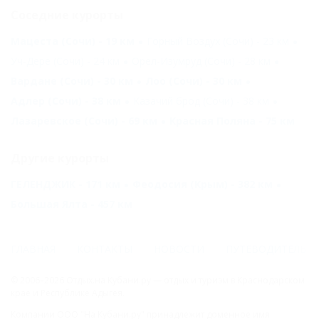
Соседние курорты
Мацеста (Сочи) - 19 км
Горный Воздух (Сочи) - 23 км
Уч-Дере (Сочи) - 24 км
Орел-Изумруд (Сочи) - 28 км
Вардане (Сочи) - 30 км
Лоо (Сочи) - 30 км
Адлер (Сочи) - 38 км
Казачий брод (Сочи) - 38 км
Лазаревское (Сочи) - 69 км
Красная Поляна - 75 км
Другие курорты
ГЕЛЕНДЖИК - 171 км
Феодосия (Крым) - 382 км
Большая Ялта - 457 км
ГЛАВНАЯ
КОНТАКТЫ
НОВОСТИ
ПУТЕВОДИТЕЛЬ
© 2006–2026 Отдых.на Кубани.ру — отдых и туризм в Краснодарском
крае и Республике Адыгея.
Компании ООО "На Кубани.ру" принадлежит доменное имя