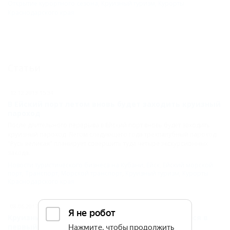
Открытие курортного сезона
,
Круизный туризм
,
Курорты
Краснодарского края
Статьи
12.12.2013 15:34
В Ейский порт летом вновь будет заходить круизный
пароход
После длительного перерыва в Ейский порт вновь будет заходить
круизный пароход. Летом следующего года трехпалубный пароход
"Русь великая" планирует совершить туда четыре экскурсионных
захода.
Новости туристического бизнеса на Кубани
,
Ейск
,
Ейский морской
порт
,
Транспорт
,
Морской транспорт
,
Круизный туризм
,
Курорты
Краснодарского края
08.06.2017 09:18
Круизный лайнер «Князь Владимир» отправится в
первый пассажирский рейс 11 июня