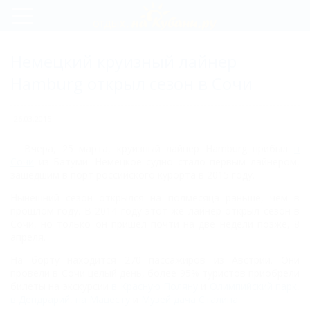
Регистрация
Немецкий круизный лайнер
Вход
Hamburg открыл сезон в Сочи
26.03.2015
Вчера, 25 марта, круизный лайнер Hamburg прибыл
в
Сочи
из Батуми. Немецкое судно стало первым лайнером,
зашедшим в порт российского курорта в 2015 году.
Нынешний сезон открылся на полмесяца раньше, чем в
прошлом году. В 2014 году этот же лайнер открыл сезон в
Сочи, но только он пришел почти на две недели позже, 8
апреля.
На борту находится 270 пассажиров из Австрии. Они
провели в Сочи целый день, более 95% туристов приобрели
билеты на экскурсии
в Красную Поляну
и
Олимпийский парк
,
в Дендрарий
,
на Мацесту
и
Музей дача Сталина
.