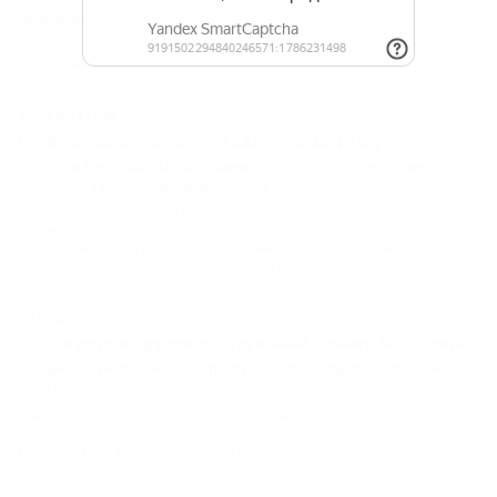
Недельное путешествие стартует и заканчивается в Сочи.
Новости страны и мира
,
Юг России
,
Круизный туризм
,
Курорты
Краснодарского края
,
Курорты Крыма
,
Морской транспорт
06.11.2014 12:10
Сочи перешел на круглогодичную загрузку
Мэр Сочи Анатолий Пахомов заявил, что курорт окончательно
перешел на круглогодичную загрузку.
Новости туристического бизнеса на
Кубани
,
СОЧИ
,
туризм
,
Официальные
лица
,
Транспорт
,
Туристический бизнес
,
Отели и гостиницы
,
Отдых в
межсезонье
,
Санатории
,
Курорты Краснодарского края
13.07.2015 21:13
В Сочи пришвартовался круизный лайнер MSC Opera
Сегодня, 13 июля в морском порту Сочи пришвартовался лайнер
MSC Opera.
Транспорт
,
СОЧИ
,
Сочинский морской вокзал
(Морпорт)
,
отдых
,
Круизный туризм
,
Курорты Краснодарского
края
,
Порт
,
Транспорт
,
Морской транспорт