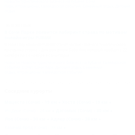
Новости туристического бизнеса на Кубани
,
Сочи
Парк
,
Аттракционы
,
Калейдоскоп событий
,
Семейный отдых
,
Детский
отдых
20.10.2021 00:00
В Сочи Парке появится лабиринт страха по мотивам
онлайн-игры PUBGM
В этом году команда PUBGM станет частью главного тематического
праздника сезона – Дня рождения Бабы Яги, который пройдет с 22
октября по 14 ноября в Сочи Парке.
Новости
,
Новости туристического бизнеса на Кубани
,
Калейдоскоп
событий
,
СОЧИ
,
Сочи Парк
,
Детский отдых
,
Семейный
отдых
,
Аттракционы
,
Калейдоскоп событий
Соседние курорты
Мацеста (Сочи) - 19 км
Хоста (Сочи) - 19 км
Уч-Дере (Сочи) - 24 км
Дагомыс (Сочи) - 30 км
Лоо (Сочи) - 30 км
Адлер (Сочи) - 38 км
Казачий брод (Сочи) - 38 км