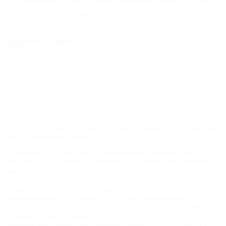
Лазаревское (Сочи) - 69 км
Красная Поляна - 75 км
Лдзаа (Пицунда) - 88 км
Другие курорты
ГЕЛЕНДЖИК - 171 км
АНАПА - 241 км
Феодосия (Крым) - 382 км
ГЛАВНАЯ
КОНТАКТЫ
НОВОСТИ
ПУТЕВОДИТЕЛЬ
© 2006–2026 Отдых.на Кубани.ру — отдых и туризм в Краснодарском
крае и Республике Адыгея.
Компании ООО "На Кубани.ру" принадлежит доменное имя
nakubani.ru на основании "Свидетельства о регистрации доменного
имени", свидетельство о регистрации СМИ –Эл № ФС77-79732 от
07.12.2020 г. (12+), зарегистрировано Федеральной службой по
надзору в сфере связи, информационных технологий и массовых
коммуникаций (РОСКОМНАДЗОР), а так же товарный знак
"НАКУБАНИ ОТДЫХ КУБАНИ ОТДЫХ.НА КУБАНИ.РУ" на основании
"Свидетельства на Товарный Знак № 547792". Это подтверждает
юридическую защиту прав, согласно статьям 1252 ГК РФ, 1484 ГК РФ