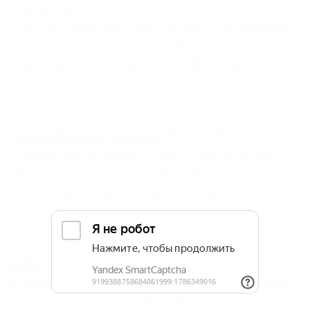
05.03.2020 00:00
Сочи Парк продолжит работу в прогулочном режиме!
Старт сезона в первом тематическом парке перенесен на 1 апреля!
Новости Кубани
,
Калейдоскоп событий
,
Индустрия
развлечений
,
СОЧИ
,
Сочи Парк
,
Детский отдых
,
Семейный
отдых
,
Индустрия развлечений
,
Калейдоскоп событий
,
Аттракционы
25.02.2021 00:00
В Сочи Парке готовится к открытию новый
экстремальный аттракцион
Установка нового аттракциона – гигантского маятника "Вечный
двигатель" – уже началась, к прокатам он будет готов весной – 2021.
Новости
,
Новости туристического бизнеса на Кубани
,
Калейдоскоп
событий
,
СОЧИ
,
Сочи Парк
,
Аттракционы
,
Калейдоскоп
событий
,
Детский отдых
,
Семейный отдых
26.09.2017 00:00
В День Туризма гости курорта получат скидку на
билеты в Сочи Парк
В праздничный день все туристы, прибывшие на курорт на поездах и
самолетах, получат 15-процентную скидку на билеты в Сочи Парк.