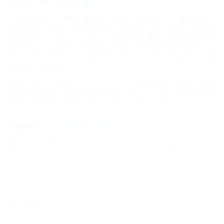
единых билет
Сочи Парка
.
В сувенирной лавке можно найти подарки для любимых -
стильные яркие свитшоты, кружки и много других
интересных идей, а с 4 по 13 марта для покупательниц
действует скидка 15%. Подарки ждут и в Аркадных играх: с 5
марта по 8 марта при покупке 25 жетонов каждому гостю
подарят сувенир.
Напомним, ранее
Сочи Парк
включил двухчасовое
посещение детского тренировочного центра Медведия в
детский билет (для гостей от 107 см до 140 см).
Рубрики:
СОЧИ
,
Новости
,
Новости туристического бизнеса на
Кубани
,
Калейдоскоп событий
Тэги:
Сочи Парк
,
Калейдоскоп событий
,
Аттракционы
,
Детский
отдых
,
Семейный отдых
Статьи