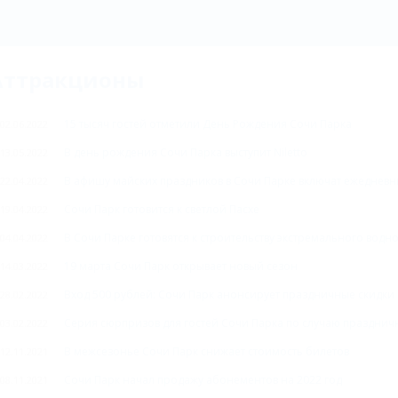
Аттракционы
15 тысяч гостей отметили День Рождения Сочи Парка
02.06.2022
В день рождения Сочи Парка выступит Niletto
13.05.2022
В афишу майских праздников в Сочи Парке включат ежеднев
22.04.2022
Сочи Парк готовится к светлой Пасхе
19.04.2022
В Сочи Парке готовятся к строительству экстремального водн
04.04.2022
19 марта Сочи Парк открывает новый сезон
14.03.2022
Вход 500 рублей: Сочи Парк анонсирует праздничные скидки 
28.02.2022
Серия сюрпризов для гостей Сочи Парка по случаю празднич
03.02.2022
В межсезонье Сочи Парк снижает стоимость билетов
12.11.2021
Сочи Парк начал продажу абонементов на 2022 год
08.11.2021