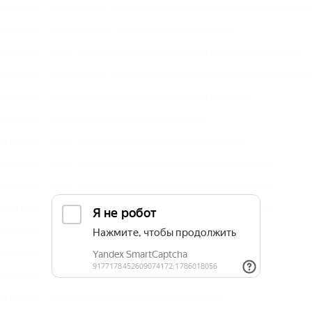
В Сочи Парке появится лабиринт страха по мотивам онлайн
20.10.2021
19 марта Сочи Парк открывает новый сезон
16.03.2021
Сочи Парк начал продажу билетов на праздники 2021 года
05.03.2021
В Сочи Парке готовится к открытию новый экстремальный ат
25.02.2021
В Сочи парке отметят День Рождения Бабы Яги
21.10.2020
В Сочи Парке открылся дельфинарий
07.07.2020
Сочи Парк открывается в прогулочном режиме
11.06.2020
Сочи Парк начал продажу билетов с открытой датой
15.05.2020
Сочи Парк продолжит работу в прогулочном режиме!
05.03.2020
Сочи Парк переходит на прогулочный режим работы
09.01.2020
В Сочи Парке открылась усадьба Деда Мороза
30.12.2019
В горах Сочи можно прокатиться на Мегакачелях
18.09.2019
В "Сочи Парке" появятся "Богатырские гонки"
25.07.2019
Сочинский Скайпарк отмечает пятилетие
01.07.2019