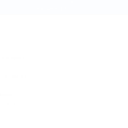
Аттракционы
Регистрация
Вход
ный фейерверк
ого аттракциона
в марте
ных дней