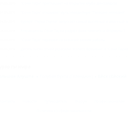
"Сочи Парк" приглашает на открытие клуба динозавров
24.06.2019
"Сочи Парк" открывает мультимедийную "Галерею иллюзий"
31.05.2019
Курорт "Горки Город" запускает самый высотный и длинный з
26.04.2019
Аттракционы Сочи Парка радуют даже Чемпиона Формулы 1
28.09.2018
"Сочи Парк" перешел на осенний режим работы
03.09.2018
Десять тысяч огней украсили "Колесо Времени" в "Сочи Парке
15.06.2018
урорты мира
ольшая Алушта
Голубая бухта (Геленджик)
Ейск (Ейский
Контакты
Новости
Путеводитель
Форум
Профессионалам
Политика конфиденциальности