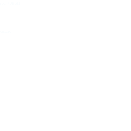
-игры PUBGM
тракцион