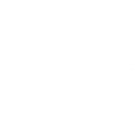
К
Б
Главная