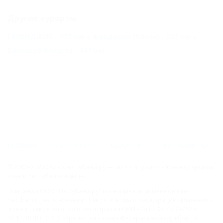
Другие курорты
ГЕЛЕНДЖИК - 171 км
Феодосия (Крым) - 382 км
Большая Алушта - 441 км
ГЛАВНАЯ
КОНТАКТЫ
НОВОСТИ
ПУТЕВОДИТЕЛЬ
© 2006–2026 Отдых.на Кубани.ру — отдых и туризм в Краснодарском
крае и Республике Адыгея.
Компании ООО "На Кубани.ру" принадлежит доменное имя
nakubani.ru на основании "Свидетельства о регистрации доменного
имени", свидетельство о регистрации СМИ –Эл № ФС77-79732 от
07.12.2020 г. (12+), зарегистрировано Федеральной службой по