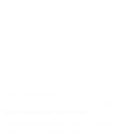
500м
Добавить отзыв
РАСПОЛОЖЕНИЕ И ТЕРРИТОРИЯ
Гостевой дом находится в 200 м от курортного
парка, в 10 км от центра города.