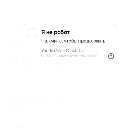
К сожалению, Гостевой дом «София на Медовой»
находится в архиве, и мы не можем гарантировать
актуальность информации. Объектом не
предоставлены данные о внесении в Единый
реестр.
Контакты
Адрес:
Сочи, Адлер, ул. Медовая, 2
Показать на карте
Адрес в Интернете:
https://otdih.nakubani.ru/sofiya-na-medovoy/
Почтовый адрес:
Краснодарский край, г. Сочи, Адлер, ул.
Медовая, д. 2
ВНИМАНИЕ!
Вся информация предоставлена туроператором. Редакция
портала не несёт ответственность за достоверность представленных
данных.