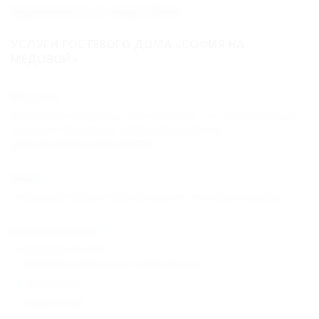
Удаленность от моря: 500 м
УСЛУГИ ГОСТЕВОГО ДОМА «СОФИЯ НА
МЕДОВОЙ»
Питание
Возможно выбрать тип питания - от завтраков до
полного пансиона, забронировав его
дополнительной услугой.
Пляж
Галечный пляж в 500 метрах от гостевого дома.
Услуги и сервис
К услугам гостей:
бесплатный доступ в Интернет;
парковка;
прачечная;