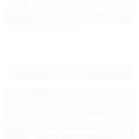
(односпальные
кровати)
1 / 28
Стандарт
Квартира на Чкалова
Квартира
трехместный
Сочи, Адлер, ул. Чкалова, 11
300м до моря
без балкона
Кондиционер
Карта
+7 (918) 499-23-05
5 000
руб.
Отзывы
от
до 4 взр. в августе