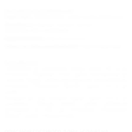
Дополнительная информация:
Животные :
Пребывание с животными запрещено.
Документы :
Ваучер, паспорт; детям -
свидетельство о рождении.
Водоснабжение :
Круглосуточное.
Характер функционирования :
Круглогодичный.
Как добраться:
Самолетом до аэропорта Адлер, далее 142 м до
остановки "Аэропорт Сочи", далее электричкой до
станции "Адлер", далее маршрутным такси №560 до
остановки "Пансионат Фрегат", далее 114 м до
отеля.
Поездом до ж/д вокзала Адлер, далее 210 м до
остановки "Вокзал Адлер", далее рейсовым
автобусом №105С до остановки "Пансионат
Фрегат", далее 114 м до отеля.
ОПИСАНИЕ ГОСТЕВОГО ДОМА «СОФИЯ НА