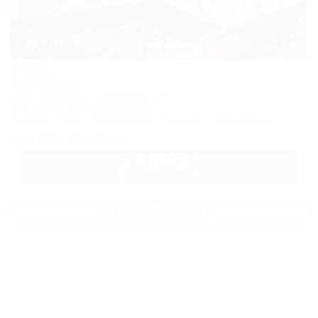
1 / 13
ЭрЭм
Гостевой дом
Сочи, Адлер, ул. Прибрежная, 23
30м до моря
6км до центра
Питание
Wi-Fi
Кондиционер
Бассейн
Автостоянка
8 (800) 101-51-79
5 600
руб.
от
2 взр. в августе
Все объекты Адлера