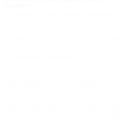
МЕДОВОЙ»
Гостевой дом "София на Медовой" расположен в
городе Адлер, в шаговой доступности от аквапарка.
Расстояние до пляжа составляет 500 метров.
В номерах гостевого дома есть все необходимое
для комфортного отдыха: кондиционер, телевизор,
собственная ванная комната. Предоставляется фен
и гигиенические принадлежности.
На территории гостевого дома предоставляется
доступ в Интернет. В гостевом доме работает кафе.
Также в вашем распоряжении парковка. В гостевом
доме работает круглосуточная стойка регистрации.
Воспользуйтесь обслуживанием номеров, чтобы
заказать блюда прямо в свой номер. Также к
вашим услугам прачечная гостевого дома. Обратите
внимание, что в этом гостевом доме запрещено
курение.