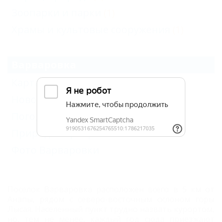
Зоопарки и парки
(1)
Храмы и культовые сооружения
(1)
Варваровка
Карта
Новости
Погода в Варваровке
Природа Варваровки
Фото Варваровки
Поселок Варваровка расположен всего в 5 км от
Анапы, рядом с северо-восточным склоном горы
Лысая. Населенный пункт трудно назвать курортом,
но, тем не менее, каждый год сюда приезжают