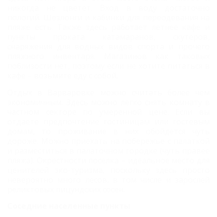
никогда не цветет. Вход в воду достаточно
пологий. Шезлонги и кабинки для переодевания на
пляже есть. Также здесь работает летнее кафе и
пункты проката катамаранов, скутеров,
снаряжения для водных видов спорта и прочего
пляжного инвентаря. Магазинов как таковых
поблизости нет, поэтому если не хотите питаться в
кафе – возьмите еду с собой.
Отдых в Варваровке можно считать более чем
экономичным. Здесь можно легко снять комнату в
частном секторе по умеренной цене. Если вы
отдаете предпочтение гостиницам или гостевым
домам, то проживание в них обойдется чуть
дороже. Можно приехать на побережье с палаткой
и разместиться в палаточном городке (чуть правее
пляжа). Окрестности поселка
– идеальное место для
ценителей эко-туризма, поскольку здесь просто
невероятно много лесов, в том числе и зарослей
реликтовых пицундских сосен.
Соседние населенные пункты