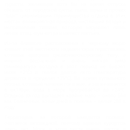
туристы, желающие хотя бы на время отпуска
сбежать от городской суеты, пыли, шума и прочих
"благ" цивилизации.
Преимущества отдыха в этих
местах: великолепная природа, чистейший воздух и
непривычная тишина, которую нарушают лишь
пение птиц, шум ветра и шелест листьев.
Из-за близкого расположения к Черному морю
климат этой местности наделен характеристиками,
которые присущи средиземноморскому типу, а
именно: бесснежная и очень мягкая зима
(температура воздуха в этот период не бывает
ниже +2°С) и теплое долгое лето (температура
держится в пределах +25°С). Во время купального
сезона, который начинается в мае, а заканчивается
в октябре, вода в море прогревается до +24°С.
Осадков за год выпадает крайне мало – около 564
мм. Солнечных, ясных дней в поселке – целых 280 в
году.
Территория, на которой находится поселок,
считается заповедной, поэтому шумных курортов
здесь нет.
Море в этом месте очень чистое и