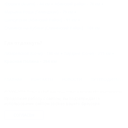
Юровка (Анапа) - 44 км
Абинский район - 78 км
Марьина Роща (Геленджик) - 79 км
Шапсугская (Абинский Район) - 91 км
Славянск-на-Кубани (Славянский Район) - 108 км
Где отдохнуть?
Лазаревское (Сочи) - 186 км
Вардане (Сочи) - 215 км
Красная Поляна - 264 км
ГЛАВНАЯ
КОНТАКТЫ
НОВОСТИ
ПУТЕВОДИТЕЛЬ
© 2006–2026 Отдых.на Кубани.ру — отдых и туризм в Краснодарском
крае и Республике Адыгея.
Продолжая работу с сайтом, вы подтверждаете
использование сайтом cookies вашего браузера.
Компании ООО "На Кубани.ру" принадлежит доменное имя
nakubani.ru на основании "Свидетельства о регистрации доменного
СОГЛАСЕН
имени", свидетельство о регистрации СМИ –Эл № ФС77-79732 от
07.12.2020 г. (12+), зарегистрировано Федеральной службой по
надзору в сфере связи, информационных технологий и массовых