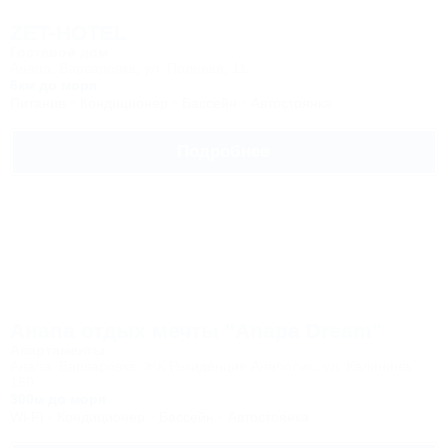
ZET-HOTEL
Гостевой дом
Анапа, Варваровка, ул. Полевая, 11
6км до моря
Питание
Кондиционер
Бассейн
Автостоянка
Подробнее
Анапа отдых мечты "Anapa Dream"
Апартаменты
Анапа, Варваровка, ЖК Резиденция Анаполис, ул. Калинина,
150
300м до моря
Wi-Fi
Кондиционер
Бассейн
Автостоянка