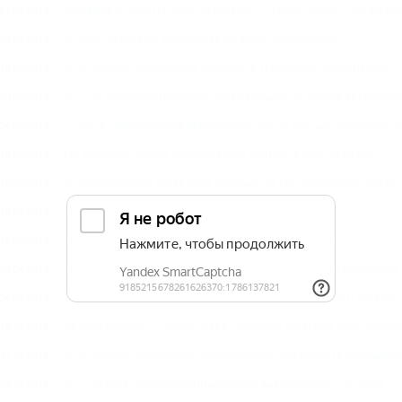
Журавлю и сове из геленджикского "Сафари-парка" найдут па
07.08.2015
В геленджикском дельфинарии вновь пополнение
10.07.2015
В сочинском вольерном комплексе серьезное пополнение
19.06.2015
В Сочи орнитологический парк перешел на летнее время ра
04.06.2015
С места строительства Керченского моста ученые переселят л
26.05.2015
На анапском пляже туристы могут увидеть белых лебедей
18.05.2015
В Мацестинском аквариуме впервые на свет появились шесть 
15.05.2015
Бегемотиха Жужа показывает пупок
18.09.2014
В Кавказском заповеднике пересчитали косолапых
16.06.2014
В "Сафари-парке" Геленджика появились на свет верблюдица 
03.04.2013
В краснодарском зоопарке появились на свет пони и страусы
26.03.2013
Краснодарский "Сафари-парк" отправит четверых счастливчик
12.12.2012
В сочинском санатории "Октябрьский" поселилась большеух
11.12.2012
В Сочи трех новорожденных тигрят выкармливает овчарка
10.12.2012