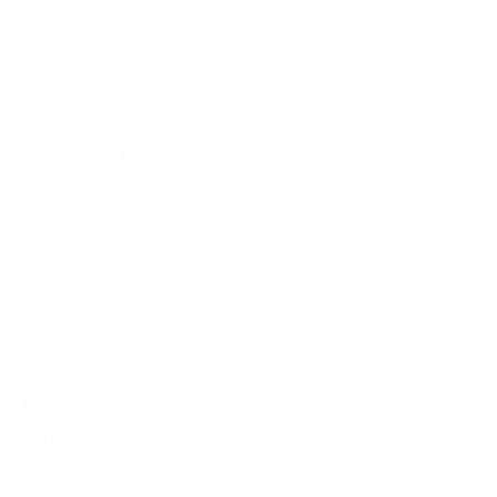
ры
боты
ягушек, черепах и змей
пингвинят
и красные волки
 эму
ов в Великий Устюг
ая лица из Танзании