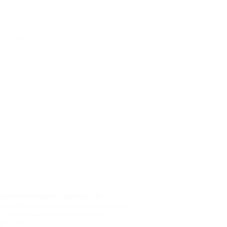
ни
олоскуна
олоскуна
О проекте
доменного имени", свидетельство о
фере связи, информационных технологий и
на основании "Свидетельства на
9 ГК РФ.