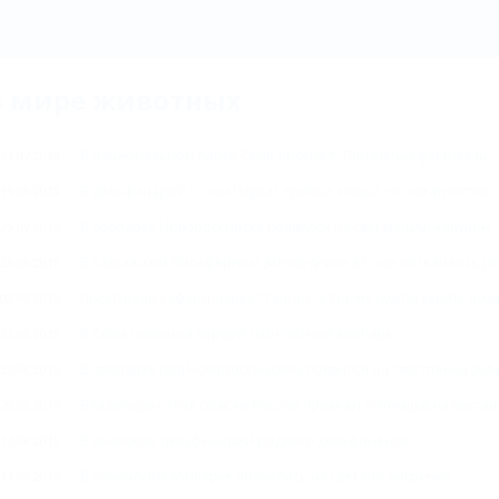
В мире животных
В национальном парке Сочи пройдет "Пятнистый фестиваль"
13.07.2018
В дельфинарий "Сочи Парка" прибыл новый состав артистов
15.05.2018
В зоопарке Новороссийска появился на свет малыш-капуцин
25.09.2015
В Кавказском биосферном заповеднике в Сочи поселились ре
23.09.2015
Посетители сафари-парка "Тайган" в Крыму смогут купить бил
08.09.2015
В Сочи появился первый "контактный зоопарк"
31.08.2015
В зоопарке под Новороссийском появился на свет птенец зе
27.08.2015
Владельцы собак со всей России привезут питомцев на выстав
20.08.2015
В анапском дельфинарии родился дельфиненок
17.08.2015
В сочинском зоопарке появились на свет три лигренка
13.08.2015