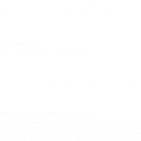
В краснодарском "Сафари-парке" поселились пятнистые оле
22.10.2012
В краснодарском зоопарке "Сафари-парк" выходили енота-п
24.09.2012
В краснодарском зоопарке "Сафари-парк" выходили енота-п
24.09.2012
урорты мира
НАПА
ГЕЛЕНДЖИК
Красная Поляна
Контакты
Новости
Путеводитель
Форум
Профессионалам
Политика конфиденциальности
туризм в Краснодарском крае и Республике Адыгея.
доменное имя nakubani.ru на основании "Свидетельства о регистрации 
2.2020 г. (12+), зарегистрировано Федеральной службой по надзору в с
а так же товарный знак "НАКУБАНИ ОТДЫХ КУБАНИ ОТДЫХ.НА КУБАНИ.РУ" 
 юридическую защиту прав, согласно статьям 1252 ГК РФ, 1484 ГК РФ и 122