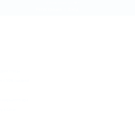
В мире животных
Регистрация
Вход
дкие птицы
ет с 50% скидкой
ленокрылого ара
ку в Сочи