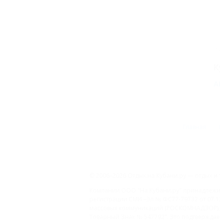
К
А
Главная
© 2006–2026 Отдых.на Кубани.ру — отдых и 
Компании ООО "На Кубани.ру" принадлежит 
регистрации СМИ –Эл № ФС77-79732 от 07.1
массовых коммуникаций (РОСКОМНАДЗОР), 
Товарный Знак № 547792". Это подтверждает