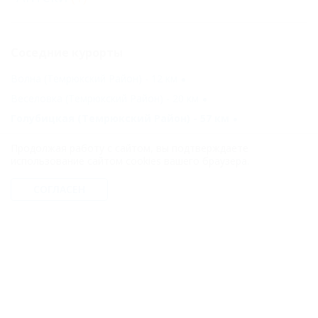
Соседние курорты
Волна (Темрюкский Район) - 12 км
Веселовка (Темрюкский Район) - 20 км
Голубицкая (Темрюкский Район) - 57 км
Темрюк (Темрюкский Район) - 76 км
Продолжая работу с сайтом, вы подтверждаете
Благовещенская (Анапа) - 81 км
АНАПА - 86 км
использование сайтом cookies вашего браузера.
Джемете (Анапа) - 86 км
СОГЛАСЕН
Цыбанобалка (Анапа) - 86 км
Сукко (Анапа) - 101 км
Большой Утриш (Анапа) - 104 км
Другие курорты
Лоо (Сочи) - 282 км
Вардане (Сочи) - 282 км
Адлер (Сочи) - 323 км