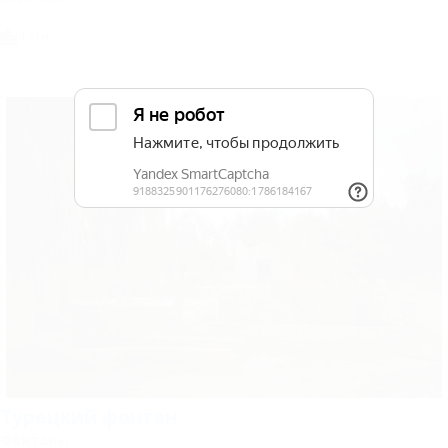
1,3км
Турецкий фонтан
Фонтаны