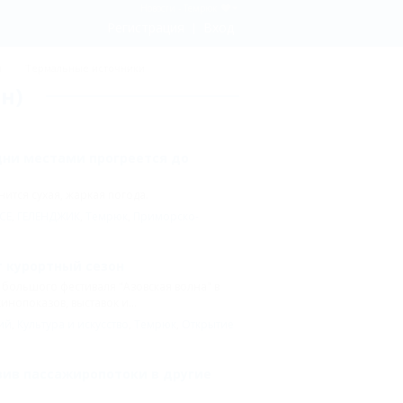
Новости - Темрюк
Регистрация
Вход
ы
Термальные источники
н)
дни местами прогреется до
нится сухая, жаркая погода.
СЕ
,
ГЕЛЕНДЖИК
,
Темрюк
,
Приморско-
т курортный сезон
большого фестиваля "Азовская волна" в
нопоказов, выставок и...
ий
,
Культура и искусство
,
Темрюк
,
Открытие
вив пассажиропотоки в другие