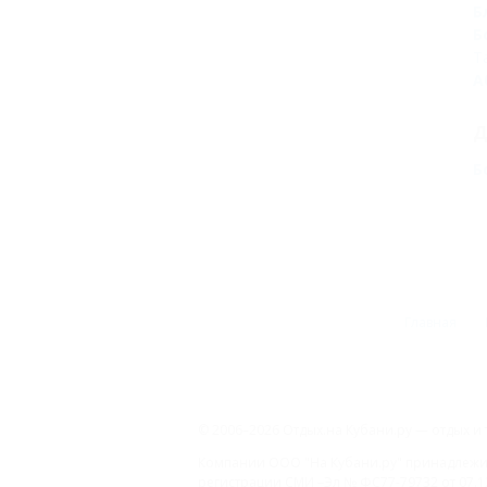
Б
Б
Т
А
Д
Б
Главная
© 2006–2026 Отдых.на Кубани.ру — отдых и 
Компании ООО "На Кубани.ру" принадлежит 
регистрации СМИ –Эл № ФС77-79732 от 07.1