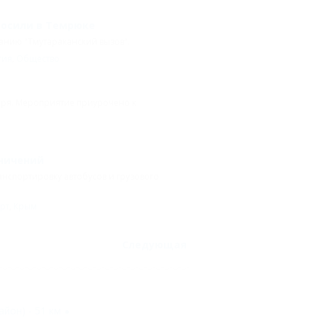
росили в Темрюке
анию "Тмутараканский вызов".
тия
,
Общество
ября. Мероприятие приурочено к
аничений
анспортировку автобусов и грузового
рт
,
Крым
Следующая
йон) - 51 км