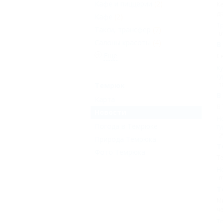
Кафе и пиццерии
(2)
Ке
др
Кафе
(2)
Т
Такси, трансфер
(7)
0
Салоны красоты
(4)
В
Еще
Се
Ку
т
Темрюк
1
В
Карта
В 
Новости
Но
Погода в Темрюке
т
2
Природа Темрюка
Т
Фото Темрюка
Т
Н
0
Т
Ми
че
Т