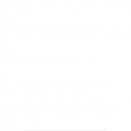
рченскую переправу предложили разгрузить во время курортного сезона
угие порты Крыма.
ранспорт
,
Темрюк
,
Керчь
,
Морской порт Кавказ
,
Морской транспорт
,
Паром
1.09.2015 09:51
 Темрюке открывается фолкорный фестиваль "Голоса тр
годня, 1 сентября, в Темрюкском районе стартует Международный фести
льтура и искусство
,
Темрюк
,
Культура и искусство
,
Музыкальные проекты
,
м
уризм
,
Общество
8.06.2015 08:32
 Темрюкском районе стартовал курортный сезон
Темрюке открыли летний курортный сезон.
вости туристического бизнеса на Кубани
,
Темрюк
,
Туристический бизнес
уризм
,
Общество
,
Курорты Краснодарского края
9.05.2015 10:02
емрюкский район откроет летний сезон 12 июня
емрюкский район официально откроет курортный сезон 12 июня.
овости общественной жизни Кубани
,
Темрюк
,
Открытие курортного сезон
7.04.2015 11:49
емрюк и Ейск свяжет с Керчью паромное сообщение
нистерство транспорта Крыма проводит работу по разделению грузовых 
рез Керченский пролив.
ранспорт
,
Ейск
,
Темрюк
,
Керчь
,
Транспорт
,
Порт
,
Паром