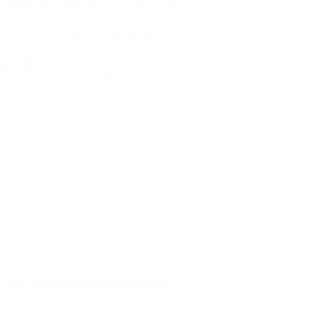
 за счет направления пассажиропотоков в
ная переправа
,
Официальные лица
адиций"
валь фольклора "Голоса традиций".
узыка
,
Фестивали и события
,
Событийный
,
Туризм
,
Событийный
а
,
Курорты Краснодарского края
и пассажирских транспортных потоков