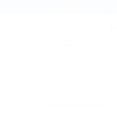
СОЧИ
АНАПА
ГЕЛЕН
Н
Все курорты
0
Темрюкского района
М
р
Веселовка
(17)
В 
Голубицкая
(6)
Н
Ах
Кучугуры
(3)
1
Темрюк
Ф
Тамань
Ме
Те
Еще
Н
к
0
Инфраструктура Темрюка
К
Рестораны
(5)
п