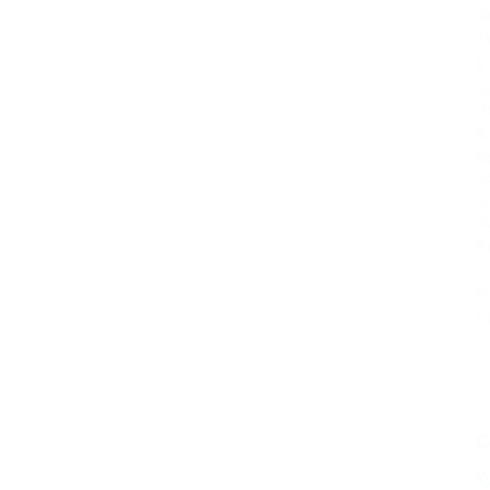
0
"
В 
Н
1
В
Ко
п
Н
0
Р
С 
тр
Т
С
К