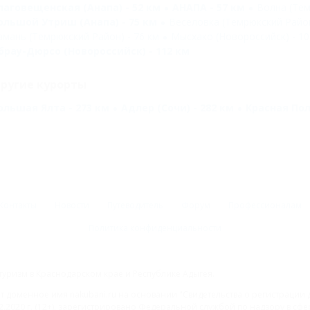
лаговещенская (Анапа) - 52 км
АНАПА - 57 км
Волна (Тем
ольшой Утриш (Анапа) - 75 км
Веселовка (Темрюкский Район
амань (Темрюкский Район) - 76 км
Мысхако (Новороссийск) - 10
брау-Дюрсо (Новороссийск) - 112 км
ругие курорты
ольшая Ялта - 273 км
Адлер (Сочи) - 282 км
Красная Пол
Контакты
Новости
Путеводитель
Форум
Профессионалам
Политика конфиденциальности
туризм в Краснодарском крае и Республике Адыгея.
доменное имя nakubani.ru на основании "Свидетельства о регистрации 
2.2020 г. (12+), зарегистрировано Федеральной службой по надзору в с