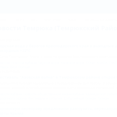
ДЖИК
ТУАПСЕ
Ейск
КРАСНОДАР
Крым
Горнолыжные курорт
овости Темрюка (Темрюкский Райо
3.06.2022 16:00
орская вода у берегов Краснодарского края в выходные 
екордных +22°C
Сочи, Геленджике, Анапе, а также на курортах Краснодарского края сохра
овости
,
Новости Кубани
,
Черное море
,
Азовское море
,
СОЧИ
,
АНАПА
,
ТУАП
тарск
,
Ейск
,
Погода
1.06.2019 00:00
естиваль "Азовская волна" в Темрюкском районе открое
роприятие пройдет параллельно с празднованием Дня России. В рамках 
мрюке жителей и гостей курорта ожидает масса спортивных состязаний, ки
овости Кубани
,
Новости общественной жизни Кубани
,
Калейдоскоп событ
урортного сезона
,
Фестивали и события
,
Событийный туризм
,
Туризм
3.09.2015 08:11
ерченскую переправу предложили разгрузить, перенапра
орты Крыма