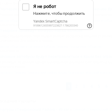
6.11.2014 10:49
Тмутараканский вызов" по историческому фехтованию б
Темрюке завершился первый городской турнир по историческому фехтов
овости общественной жизни Кубани
,
Темрюк
,
История
,
Фестивали и собы
5.09.2014 14:49
 Темрюке проведут конкурс-парад колясок
нкурс-парад колясок "Мой первый экипаж" состоится в Темрюке 27 сент
разднованию Дня района и города.
овости общественной жизни Кубани
,
Темрюк
,
Праздники
,
Общество
2.09.2014 09:46
ейсовые автобусы будут переправляться в Крым без огр
1 сентября, по данным Единой транспортной дирекции, снят запрет на тр
анспорта в Крым.
ранспорт
,
Темрюк
,
Темрюкский район
,
Крым
,
Транспорт
,
Морской транспо
1
2
3
4
5
6
оседние курорты
учугуры (Темрюкский Район) - 49 км
Сенной (Темрюкский Ра