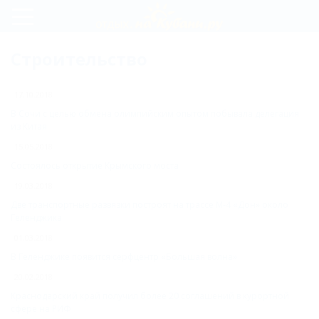
Регистрация
Строительство
Вход
17.10.2018
В Сочи с целью обмена олимпийским опытом побывала делегация
из Китая
15.05.2018
Состоялось открытие Крымского моста
19.03.2018
Две транспортные развязки построят на трассе М-4 «Дон» около
Геленджика
01.03.2018
В Геленджике появится серфцентр «Большая волна»
20.02.2018
Краснодарский край получил более 20 соглашений в курортной
сфере на РИФ