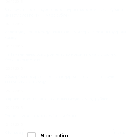
06.10.2015
В сферу санаторно-курортного и туристского комплекса Кубани
инвестируют почти 11 млрд рублей
02.10.2015
Железную дорогу между Севастополем и Керчью реконструировать в
Крыму
01.10.2015
На Тамани началось строительство новой автомагистрали к
Керченскому мосту
25.09.2015
Обход Краснодарского железнодорожного узла планируют
завершить к 2018 году
25.09.2015
В проект "Ворота Лагонаки" инвестируют 7 млрд рублей
22.09.2015
Тоннель может связать Кубань и Крым
21.09.2015
В Ейском районе собираются построить международный детский