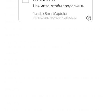
лагерь и автокемпинг
04.09.2015
В "Азов-Сити" появится новое казино
28.08.2015
Отель Ibis в Краснодаре примет первых гостей к концу 2015 года
06.08.2015
В Крымском появится бальнеологический курорт, экскурсионный
природный парк и объект агротуризма
05.08.2015
Новый аэровокзальный комплекс в аэропорту Геленджика откроют в
2017 году
21.07.2015
Новая скоростная трасса на Кубани приведет автомобилистов к
Керченскому мосту
10.07.2015
В игорной зоне "Азов-сити" в конце лета откроют четвертое казино
07.07.2015
В Мостовском районе строят новую базу отдыха на термальных