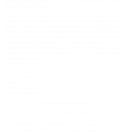
© 2006–2026 Отдых.на Кубани.ру — отдых и туризм в Краснодарском
крае и Республике Адыгея.
Компании ООО "На Кубани.ру" принадлежит доменное имя
nakubani.ru на основании "Свидетельства о регистрации доменного
имени", свидетельство о регистрации СМИ –Эл № ФС77-79732 от
07.12.2020 г. (12+), зарегистрировано Федеральной службой по
надзору в сфере связи, информационных технологий и массовых
коммуникаций (РОСКОМНАДЗОР), а так же товарный знак
"НАКУБАНИ ОТДЫХ КУБАНИ ОТДЫХ.НА КУБАНИ.РУ" на основании
"Свидетельства на Товарный Знак № 547792". Это подтверждает
юридическую защиту прав, согласно статьям 1252 ГК РФ, 1484 ГК РФ
и 1229 ГК РФ.
ООО "На Кубани.ру"
2312157635
1082312013827
Все права защищены.
Присоединяйтесь к нам!
Продолжая работу с сайтом, вы подтверждаете
использование сайтом cookies вашего браузера.