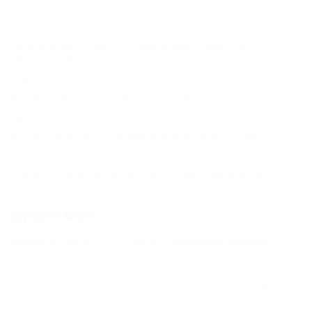
источниках
24.06.2015
Туристический кластер в Коктебеле потребует переноса части
объектов с набережной
23.06.2015
Коктебель перестроят для привлечения туристов
08.06.2015
Из порта Тамань проложат железнодорожную ветку в Крым
29.05.2015
Новый мост связал Белореченский и Апшеронский районы
Курорты мира
АНАПА
Криница (Геленджик)
Феодосия (Крым)
ГЛАВНАЯ
КОНТАКТЫ
НОВОСТИ
ПУТЕВОДИТЕЛЬ