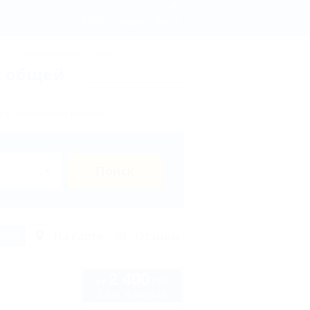
 бронирование, цены 2026 - Отдых.на Кубани.ру
Регистрация
Вход
ы
Термальные источники
с общей
х в Темрюкском районе?
Поиск
исок
На карте
Отзывы
2 400
руб.
от
2 взр. в августе