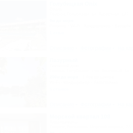
Голубицкая Onix
Отель
Темрюк, Голубицкая, ул. Курортная, 127
9м до моря
Питание
Wi-Fi
Кондиционер
Бассейн
1 отзыв
Описание
Фотографии
На ка
Лазурный
Гостевой дом
Темрюк, Голубицкая, пер. Вишневый, 1а
200м до моря
1,4км до центра
Wi-Fi
Кондиционер
Автостоянка
5 отзывов
Описание
Фотографии
На ка
Морской квартал 108
Апартаменты
Темрюк, Веселовка, Морской квартал, 2А