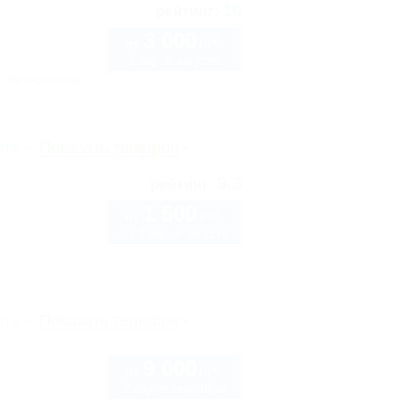
10
рейтинг:
3 000
руб.
от
2 взр. в августе
Автостоянка
рте
Показать телефон
9.3
рейтинг:
1 500
руб.
от
до 3 взр. в августе
рте
Показать телефон
9 000
руб.
от
2 взр. в сентябре