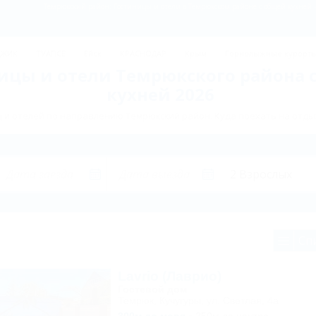
Темрюкский район: Гостиницы и отели в Темрюкском районе с общей кухней -
ДЖИК
ТУАПСЕ
Ейск
КРАСНОДАР
Крым
Горнолыжные курорт
ицы и отели Темрюкского района 
кухней 2026
 и отелей по направлению Темрюкский район. Куда поехать на отды
Сп
Lavrio (Лаврио)
Гостевой дом
Темрюк, Кучугуры, ул. Светлая, 4а