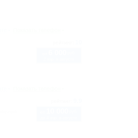
рте
Показать телефон
10
рейтинг:
6 000
руб.
от
2 взр. в августе
рте
Показать телефон
9.9
рейтинг:
10 000
руб.
"Морской
от
до 4 взр. в августе