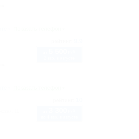
нка
рте
Показать телефон
9.9
рейтинг:
5 500
руб.
5
от
2 взр. в августе
нка
рте
Показать телефон
10
рейтинг:
3 300
руб.
кская, 11
от
до 4 взр. в августе