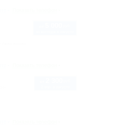
рте
Показать телефон
5 000
руб.
от
за коттедж в августе
Автостоянка
рте
Показать телефон
2 300
руб.
от
2 взр. в августе
аз»,
рте
Показать телефон