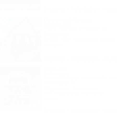
Описание
Фотографии
На ка
Солнечный Остров
Гостевой двор
Темрюк, Веселовка, ул. Морская, 10
300м до моря
Питание
Wi-Fi
Кондиционер
Бассейн
10 отзывов
Описание
Фотографии
На ка
Стрекоза
Гостевой дом
Темрюк, Голубицкая, территория ПК «Кавк
Новозападная, 44
250м до моря
3км до центра
Wi-Fi
Кондиционер
Автостоянка
3 отзыва
Описание
Фотографии
На ка