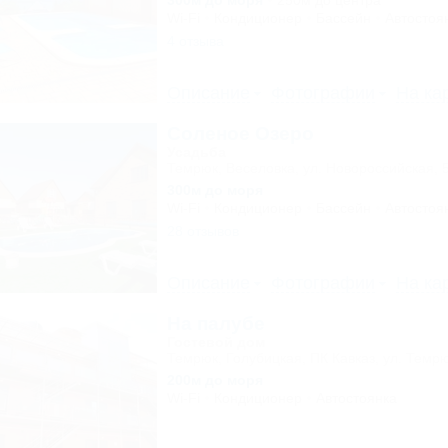
300м до моря
250м до центра
Wi-Fi
Кондиционер
Бассейн
Автостоя
4 отзыва
Описание
Фотографии
На ка
Соленое Озеро
Усадьба
Темрюк, Веселовка, ул. Новороссийская, 
300м до моря
Wi-Fi
Кондиционер
Бассейн
Автостоя
28 отзывов
Описание
Фотографии
На ка
На палубе
Гостевой дом
Темрюк, Голубицкая, ПК Кавказ, ул. Темрю
200м до моря
Wi-Fi
Кондиционер
Автостоянка