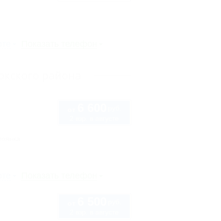
рте
Показать телефон
юкского района
6 600
руб.
от
2 взр. в августе
тоянка
рте
Показать телефон
6 500
руб.
от
2 взр. в августе