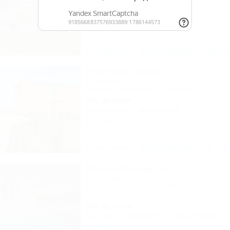
200м до моря
Кондиционер
Бассейн
Описание
Фотографии
На ка
Морской берег
Гостиница
Темрюк, Веселовка, ул. Морская, 4Б
10м до моря
Кондиционер
Автостоянка
8 отзывов
Описание
Фотографии
На ка
Морской квартал
Апартаменты
Темрюк, Веселовка, ул. Морская, 4а, ЖК 
квартал"
20м до моря
Бассейн
Кондиционер
Автостоянка
2 отзыва