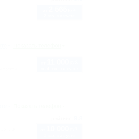
2 565
руб.
от
2 взр. в августе
рте
Показать телефон
11 000
руб.
от
до 4 взр. в августе
"Морской
рте
Показать телефон
9.8
рейтинг:
10 000
руб.
ус 2, ЖК
от
2 взр. в августе