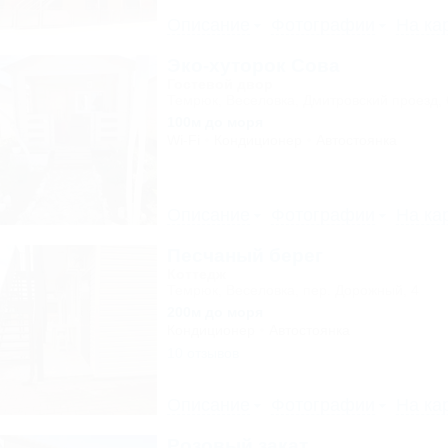
Описание
Фотографии
На ка
Эко-хуторок Сова
Гостевой двор
Темрюк, Веселовка, Дмитровский проезд, 
100м до моря
Wi-Fi
Кондиционер
Автостоянка
Описание
Фотографии
На ка
Песчаный берег
Коттедж
Темрюк, Веселовка, пер. Дорожный, 4
200м до моря
Кондиционер
Автостоянка
10 отзывов
Описание
Фотографии
На ка
Розовый закат