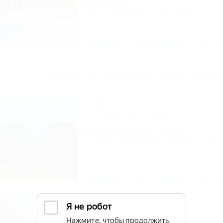
10м до моря
Wi-Fi
Кондиционер
Автостоянка
4 отзыва
Описание
Фотографии
На ка
Другие Гостиницы и отели Темр
Искра
Гостинично-туристический комплекс
Темрюк, Кучугуры ул. Мира, 29
200м до моря
282м до центра
Питание
Кондиционер
Бассейн
Автос
Описание
Фотографии
На ка
ВОЛНА
База отдыха
Темрюк, Веселовка, ул. Морская, 13