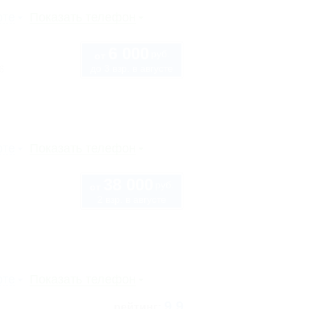
рте
Показать телефон
6 000
руб.
от
до 3 взр. в августе
6
рте
Показать телефон
38 000
руб.
от
2 взр. в августе
рте
Показать телефон
9.9
рейтинг: