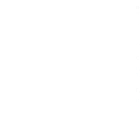
В
пр
С
Г
Т
Г
О