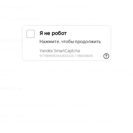
Размещение
Ванна, Мини-бар
Расчетное время
Время заезда: 14:00
Время выезда: 12:00
ПИСАНИЕ «ТЕСТОВЫЙ ТУРАГЕНТ»
естовый объект ТЕСТ. ТЕСТ2
 сожалению, «Тестовый ТурАгент» находится в архиве
ктуальность информации. Объектом не предоставлен
еестр.
онтакты
дрес:
л. Пушкина
Показать на карте
дрес в Интернете:
ttps://otdih.nakubani.ru/testovyiy-turagent/