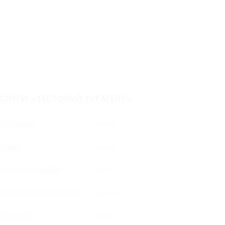
СЛУГИ «ТЕСТОВЫЙ ТУРАГЕНТ»
Питание
124124
Пляж
124124
Услуги и сервис
12152
Развлечения и спорт
1241241
Лечение
124124