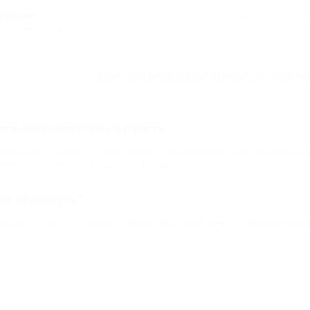
НИМАНИЕ!
Вся информация предоставлена туроператором. Редакция портала не 
едставленных данных.
Все
гостиницы Спорного
и
отели
оседние населенные пункты
улькевичи (Гулькевичский Район) - 35 км
Кропоткин (Кавказский
ихорецк (Тихорецкий Район) - 109 км
де отдохнуть?
льгинка (Туапсе) - 169 км
Ейск (Ейский Район) - 234 км
Бол