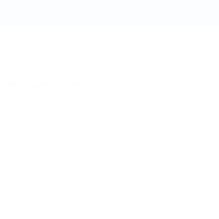
й ТурАгент, Спорный - цены 2026, бронирование
Регистрация
Вход
нт
твовать действительности.