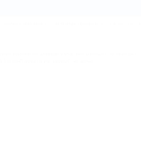
Тестовы
Отдых в Спорном
(1)
Гостиницы Спорного
(1)
Тестовый ТурАге
носит информационный характер и может не соответс
в Единый реестр не предоставлены.