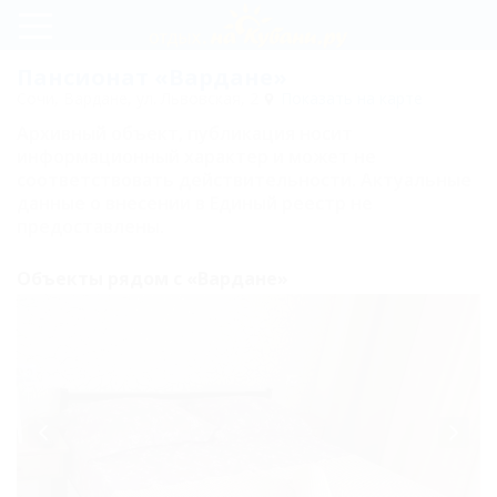
Регистрация
Пансионат «Вардане»
Сочи, Вардане, ул. Львовская, 2
Показать на карте
Вход
Архивный объект, публикация носит
информационный характер и может не
Вардане
соответствовать действительности. Актуальные
данные о внесении в Единый реестр не
Схема
предоставлены.
проезда
Объекты рядом с «Вардане»
Карта
Отзывы