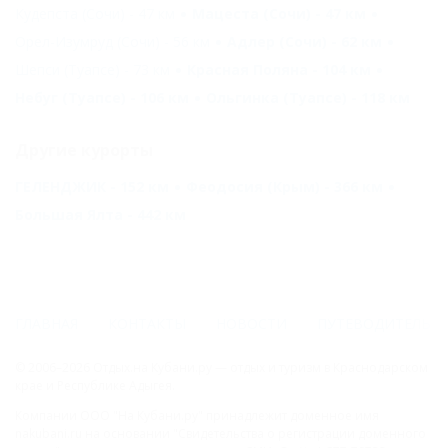
Кудепста (Сочи) - 47 км
Мацеста (Сочи) - 47 км
Орел-Изумруд (Сочи) - 56 км
Адлер (Сочи) - 62 км
Шепси (Туапсе) - 73 км
Красная Поляна - 104 км
Небуг (Туапсе) - 106 км
Ольгинка (Туапсе) - 118 км
Другие курорты
ГЕЛЕНДЖИК - 152 км
Феодосия (Крым) - 366 км
Большая Ялта - 442 км
ГЛАВНАЯ
КОНТАКТЫ
НОВОСТИ
ПУТЕВОДИТЕЛЬ
© 2006–2026 Отдых.на Кубани.ру — отдых и туризм в Краснодарском
крае и Республике Адыгея.
Компании ООО "На Кубани.ру" принадлежит доменное имя
nakubani.ru на основании "Свидетельства о регистрации доменного