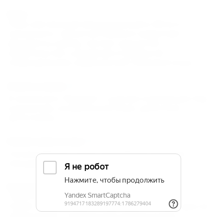
Пляж
Пляж собственный оборудованный в 300 м от
пансионата с прокатом пляжного инвентаря
Документы: ваучер, паспорт (для детей –
свидетельство о рождении и справка об
эпидокружении), медицинский страховой полис.
Услуги и сервис
В пансионате "Вардане" к услугам отдыхающих: бар,
шашлычная, экскурсионное бюро, дискотеки,
автостоянка.
Развлечения и спорт
Теннисный корт, сауна, спортивные и детские
площадки.
Размещение
Трехэтажное здание: * двухместные номера
(туалет, умывальник, холодильник на этаже, душ на
территории); * трехместные номера (туалет,