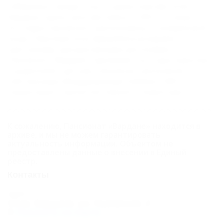
побережья города Сочи, в курортном местечке
Вардане, вдоль реки Детляжка, в 300 м от моря.
Коттеджи пансионата расположены в кипарисовой
роще. Парковая зона оформлена розарием,
цветниками, декоративными растениями.
Пансионат "Вардане" принимает на отдых взрослых
и родителей с детьми. Пансионат располагает
собственным оборудованным пляжем в 300 м от
территории с прокатом пляжного инвентаря.
К сожалению, Пансионат «Вардане» находится в
архиве, и мы не можем гарантировать
актуальность информации. Объектом не
предоставлены данные о внесении в Единый
реестр.
Контакты
Адрес:
Сочи, Вардане, ул. Львовская, 2
Показать на карте