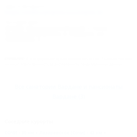
Адрес в Интернете:
https://otdih.nakubani.ru/vardane-0/
Почтовый адрес:
354209, Краснодарский край, г. Сочи,
Лазаревский район, п. Вардане, ул.
Львовская, 2
ВНИМАНИЕ!
Вся информация предоставлена объектом. Редакция портала
не несёт ответственность за достоверность представленных данных.
Все
санатории Вардане
и
пансионаты
Вардане
(3)
Соседние курорты
СОЧИ - 30 км
Лазаревское (Сочи) - 43 км