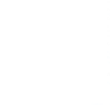
м
Р
г
О
В
п
А
С
К
В
Ч
Д
А
Главная