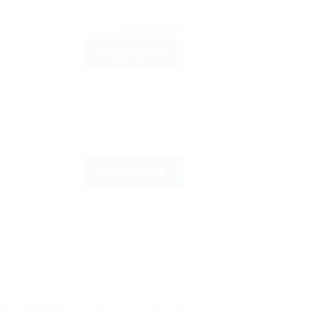
10
рейтинг:
а
Подробнее
Подробнее
стр. 14
дом с границей Абхазии. Это солнечное