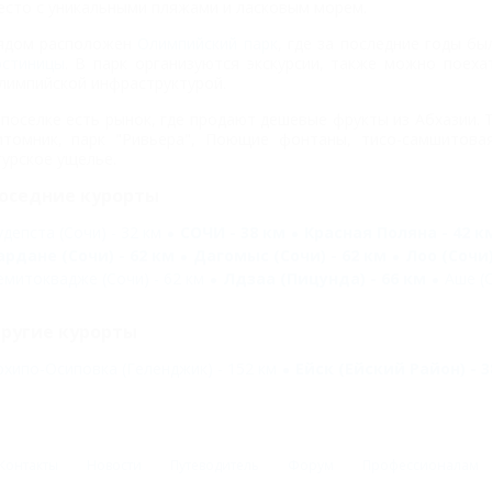
есто с уникальными пляжами и ласковым морем.
ядом расположен
Олимпийский парк
, где за последние годы б
остиницы
. В парк организуются экскурсии, также можно поех
лимпийской инфраструктурой.
 поселке есть рынок, где продают дешевые фрукты из Абхазии.
итомник, парк "Ривьера", Поющие фонтаны, тисо-самшитовая
гурское ущелье.
оседние курорты
удепста (Сочи) - 32 км
СОЧИ - 38 км
Красная Поляна - 42 к
ардане (Сочи) - 62 км
Дагомыс (Сочи) - 62 км
Лоо (Сочи)
емитоквадже (Сочи) - 62 км
Лдзаа (Пицунда) - 66 км
Аше (С
ругие курорты
рхипо-Осиповка (Геленджик) - 152 км
Ейск (Ейский Район) - 3
Контакты
Новости
Путеводитель
Форум
Профессионалам