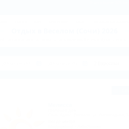
Отдых в Веселом 2026, бро
ДЖИК
ТУАПСЕ
Ейск
КРАСНОДАР
Крым
Горнолыжные курорт
Отдых в Веселом (Сочи) 2026
й, пансионатов и гостиниц по направлению Веселое. Куда поехать 
Сп
Мелисса
Гостевой дом
Сочи, Адлер, Веселое, ул. Листопадная, 3
8км до центра
Кондиционер
Автостоянка