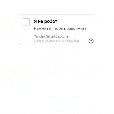
Комнаты у Елены
Частный дом
Сочи, Адлер, Веселое, ул. Урожайная, 73
3км до моря
Wi-Fi
Кондиционер
Автостоянка
6 отзывов
Описание
На карте
Адлер
База отдыха
Сочи, Адлер, Сириус, ул. Цимлянская, 12, 
70м до моря
Питание
Wi-Fi
Кондиционер
Описание
На карте
оселок Веселое находится в
Адлерском районе
города
Сочи
, ря