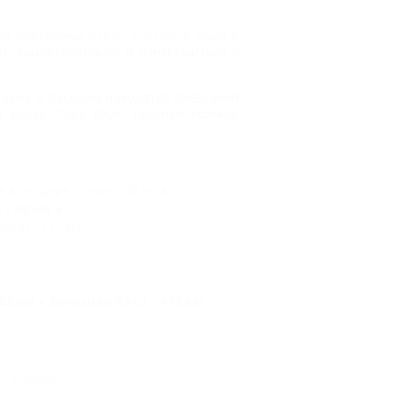
ыли построены
отели, гостевые дома и
ать самостоятельно и ознакомиться с
 Также в Веселом находятся обезьяний
 роща, Гора Ахун, Красная поляна,
м
Уч-Дере (Сочи) - 56 км
 - 62 км
очи) - 111 км
82 км
Большая Ялта - 479 км
О проекте