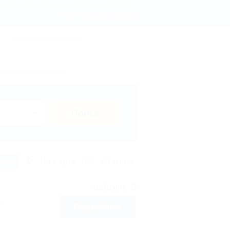
нирование без посредников в Веселом, цены 2026
Регистрация
Вход
ы
Термальные источники
отдыхать в Веселом?
Поиск
исок
На карте
Отзывы
9
рейтинг:
4
Подробнее