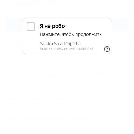
Коммунаров, 266/4
Показать телефон
ВНИМАНИЕ!
Вся информация предоставлена объектом. Редакция портала
не несёт ответственность за достоверность представленных данных.
Сообщите нам, если здесь
неверные данные
или
мало информации
.
Все
караоке Краснодара
(27)
Соседние населенные пункты
Новая Адыгея (Тахтамукайский Район) - 6 км
Крепостная (Северский Район) - 44 км
Воронежская (Усть-Лабинский Район) - 59 км