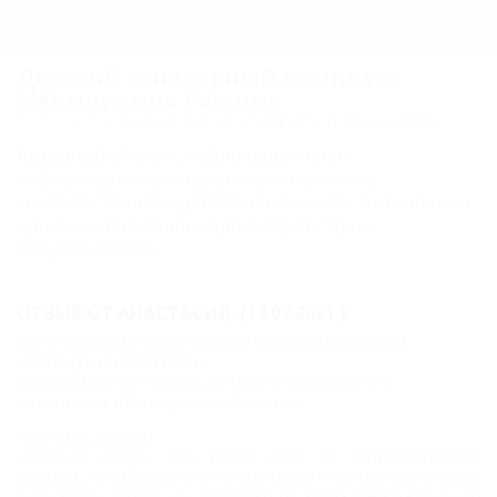
Регистрация
Детский санаторный комплекс
«Жемчужина России»
Вход
Анапа, Пионерский проспект, 253
Показать на карте
Архивный объект, публикация носит
Жемчужина
информационный характер и может не
России
соответствовать действительности. Актуальные
данные о внесении в Единый реестр не
Питание
предоставлены.
Услуги
и
ОТЗЫВ ОТ
АНАСТАСИЯ,
(14.07.2021 )
Все отзывы детского санаторного комплекса
сервис
«Жемчужина России»
Развлечения
детского санаторного
или перейдите на страницу
комплекса «Жемчужина России»
и спорт
Анастасия,
14.07.2021
Ужасный лагерь, для детей даже не подготавливают
Лечение
кровати, не убираются и не застелают чистое постельное
белье!!!!!До лагеря не дозвониться ВООБЩЕ!!Вожатые не