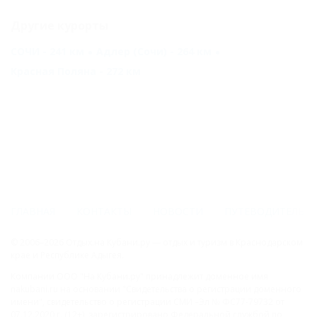
Другие курорты
СОЧИ - 241 км
Адлер (Сочи) - 264 км
Красная Поляна - 272 км
ГЛАВНАЯ
КОНТАКТЫ
НОВОСТИ
ПУТЕВОДИТЕЛЬ
© 2006–2026 Отдых.на Кубани.ру — отдых и туризм в Краснодарском
крае и Республике Адыгея.
Компании ООО "На Кубани.ру" принадлежит доменное имя
nakubani.ru на основании "Свидетельства о регистрации доменного
имени", свидетельство о регистрации СМИ –Эл № ФС77-79732 от
07.12.2020 г. (12+), зарегистрировано Федеральной службой по