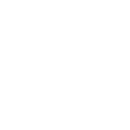
равочные терминалы.
чательности
,
Общество
,
Туризм
вело итоги первого регионального
.
 победители
,
Общество
,
Туризм
О проекте