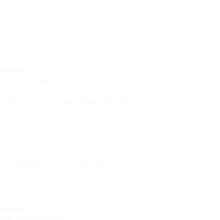
мпиады
и гостей Паралимпиады бесплатно и без
 Островского
,
Сочинский художественный
и
русель"
ический комплекс "Горная карусель".
уризм
,
Ремонт
рминалы