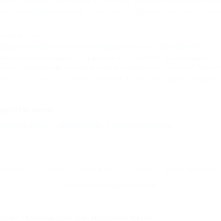
 здании городской администрации Анапы установили информационно-сп
овости общественной жизни Кубани
,
Анапа
,
Курорты Кубани
,
достоприме
6.12.2012 11:41
 Адыгее подвели итоги конкурса «Начни свой бизнес»
нистерство экономического развития и торговли Республики Адыгея под
нкурса предпринимательских проектов школьников «Начни свой бизнес»
вости туристического бизнеса на Кубани
,
Республика Адыгея
,
Конкурсы и
урорты мира
ольшая Ялта
ГЕЛЕНДЖИК
Красная Поляна
Контакты
Новости
Путеводитель
Форум
Профессионалам
Политика конфиденциальности
туризм в Краснодарском крае и Республике Адыгея.