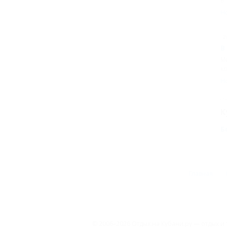
В
Н
2
В
Ми
ко
Но
К
Б
Главная
© 2006–2026 Отдых.на Кубани.ру — отдых и 