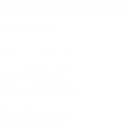
 Беловодья увидят след йети - Республика Адыгея
Регистрация
Вход
видят след йети
спублике
Адыгея
пополнился новым
ека. Эта тема привлекает множество
ла установлена скульптура йети.
еловека на территории республики,
а . Здесь же представлена и богатая
обитали в океан Тетис, соединяющим
ловеке в Адыгее. Так, в
поселке
 видели следы странного существа.
ине января 2015 года видеозапись, на