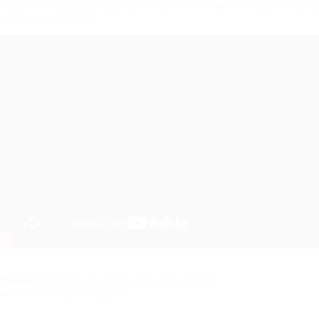
оторой якобы зафиксирован живой снежный человек. Люди у
уществование йети.
убрики:
Республика Адыгея
,
Калейдоскоп событий
эги:
Музеи
,
Общество
,
Туризм