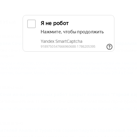
татьи
7.03.2014 13:47
узеи Сочи будут работать бесплатно для гостей Парали
зеи Сочи с сегодняшнего дня, 7 марта, начали работать для участников 
ыходных.
льтура и искусство
,
СОЧИ
,
Литературно-мемориальный музей им. Николая
узей
,
Музей истории города-курорта Сочи
,
Музей дача Сталина
,
Культура 
кусство
,
Выставки
,
Музеи
,
Общество
,
Туризм
,
Паралимпиада-2014 в Сочи
1.03.2013 14:36
 Сочи из-за ремонтных работ закрыт комплекс "Горная ка
сегодняшнего дня, 11 марта, в Сочи для посетителей закрыт горно-турист
овости общественной жизни Кубани
,
СОЧИ
,
Курорты Кубани
,
Общество
,
Т
6.12.2013 13:42
ителей Анапы и туристов сориентируют справочные те