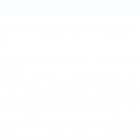
Посетители адыгейского
осетители адыгейского "Беловодья" у
0.02.2015
Музей в этнографическом комплексе "Беловодье" в ре
кспонатом.
десь появился гипсовый слепок следа якобы снежного челов
уристов и исследователей необычных существ. Ранее в музее бы
екоторые экспонаты музея – артефакты, древнейшие следы ч
тносящиеся к эпохе нижнего палеолита, сообщает пресс-служб
оллекция окаменелых моллюсков, которые 600 млн лет назад 
тлантический и Индийский океаны (Кавказ был его дном).
естные рассказывают множество легенд о снежном че
аменномостском
осенью прошлого года жители и туристы не раз
 жители
Адыгейска
(Республика Адыгея) выложили в Сеть в серед