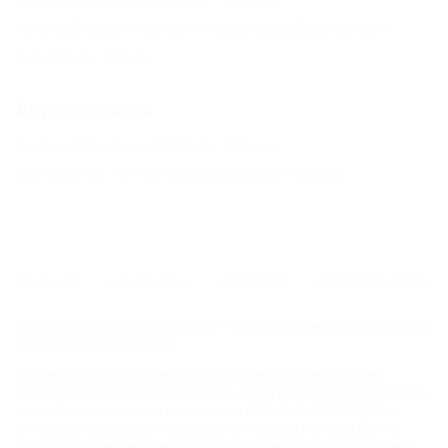
Кабардинка (Геленджик) - 68 км
ГОРЯЧИЙ КЛЮЧ - 73 км
НОВОРОССИЙСК - 90 км
Аше (Сочи) - 115 км
Другие курорты
Темрюк (Темрюкский Район) - 131 км
Хоста (Сочи) - 134 км
Адлер (Сочи) - 152 км
ГЛАВНАЯ
КОНТАКТЫ
НОВОСТИ
ПУТЕВОДИТЕЛЬ
© 2006–2026 Отдых.на Кубани.ру — отдых и туризм в Краснодарском
крае и Республике Адыгея.
Компании ООО "На Кубани.ру" принадлежит доменное имя
nakubani.ru на основании "Свидетельства о регистрации доменного
имени", свидетельство о регистрации СМИ –Эл № ФС77-79732 от
07.12.2020 г. (12+), зарегистрировано Федеральной службой по
надзору в сфере связи, информационных технологий и массовых