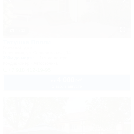
1 / 33
Тетушка Полли
Гостевой дом
Геленджик, ул. Серафимовича, 14
300м до моря
1,1км до центра
Кондиционер
Автостоянка
+7 918 412-19-95
4 000
руб.
от
2 взр. в августе