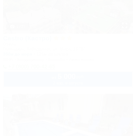
1 / 27
Castro (Кастро)
Отель
Геленджик, Кабардинка, ул. Мира, 15 "Б"
350м до моря
125м до центра
Wi-Fi
Кондиционер
Бассейн
Автостоянка
+7 (800) 700-42-65
5 000
руб.
от
2 взр. в августе