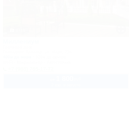
1 / 13
Миллениум
Гостевой дом
Геленджик, Криница, ул. Мира, 23а
400м до моря
326м до центра
Wi-Fi
Кондиционер
Автостоянка
+7 (988) 765-17-72
1 800
руб.
от
2 взр. в августе