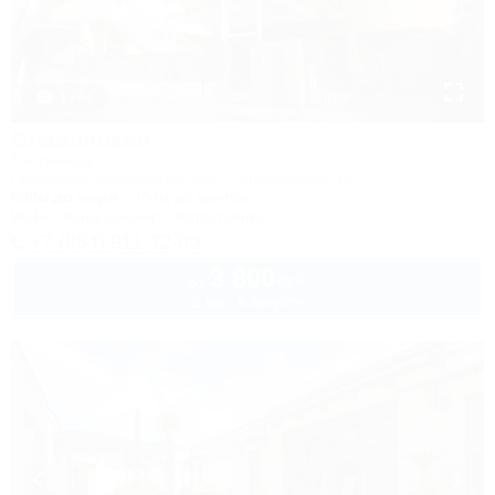
1 / 44
Славянский
Гостиница
Геленджик, Кабардинка, пер. Олимпийский, 12
600м до моря
364м до центра
Wi-Fi
Кондиционер
Автостоянка
+7 (964) 911-32-00
3 800
руб.
от
2 взр. в августе