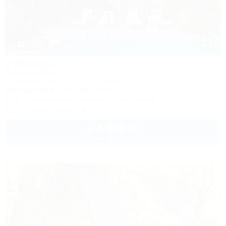
1 / 13
У Марины
Гостевой дом
Геленджик, Кабардинка, ул. Акварельная, 6
700м до моря
659м до центра
Wi-Fi
Кондиционер
Бассейн
Автостоянка
+7 (918) 169-62-42
3 000
руб.
от
2 взр. в августе