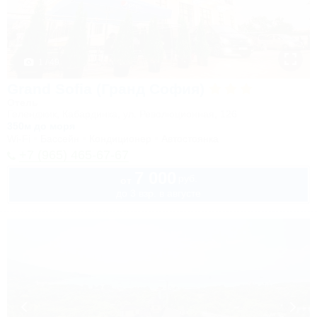
1 / 49
Grand Sofia (Гранд София)
Отель
Геленджик, Кабардинка, ул. Революционная, 126
350м до моря
Wi-Fi
Бассейн
Кондиционер
Автостоянка
+7 (965) 465-67-67
7 000
руб.
от
до 3 взр. в августе