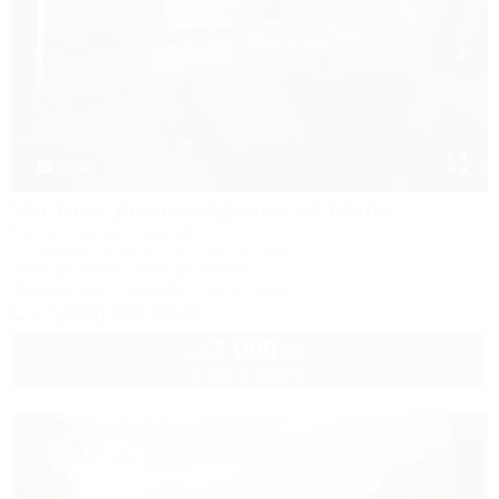
1 / 18
Частное домовладение на Мира
Частное домовладение
Геленджик, Архипо-Осиповка, ул. Мира, 1
700м до моря
360м до центра
Кондиционер
Бассейн
Автостоянка
+7 (918) 321-80-65
3 000
руб.
от
2 взр. в августе