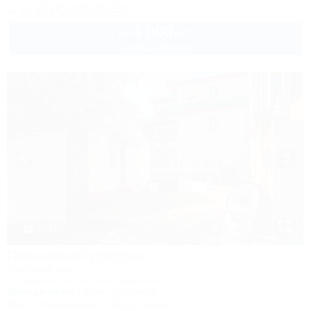
+7 (918) 188-48-58
4 000
руб.
от
2 взр. в августе
1 / 21
Пекинский дворик
Гостевой дом
Геленджик, ул. Красногвардейская, 23
300м до моря
2,6км до центра
Wi-Fi
Кондиционер
Автостоянка