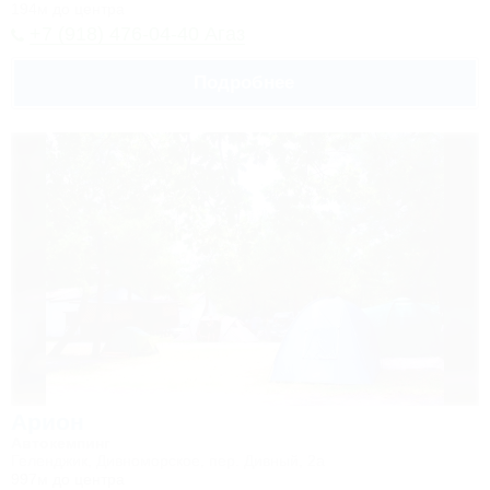
194м до центра
+7 (918) 476-04-40 Агаз
Подробнее
Арион
Автокемпинг
Геленджик, Дивноморское, пер. Дивный, 2а
997м до центра