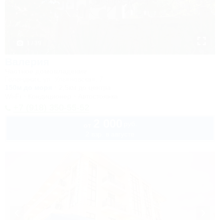
1 / 39
Валерия
Частное домовладение
Геленджик, ул. Ульяновская, 7
150м до моря
2,5км до центра
Wi-Fi
Кондиционер
Автостоянка
+7 (918) 350-55-52
2 000
руб.
от
2 взр. в августе