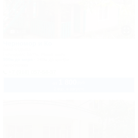
1 / 22
Черномор и Ко
База отдыха
Геленджик, Бетта, Левая щель
500м до моря
740м до центра
Автостоянка
+7 (918) 057-54-37
1 800
руб.
от
2 взр. в августе