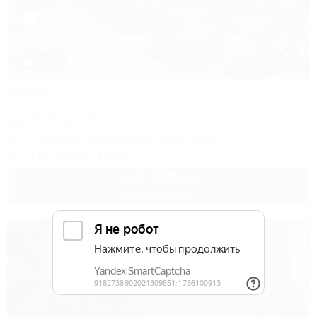
1 / 33
Амур
База отдыха
Геленджик, Криница, ул. Заречная, 3/1
200м до моря
Wi-Fi
Бассейн
Кондиционер
Автостоянка
+7 (914) 595-49-88
7 100
руб.
от
2 взр. в августе