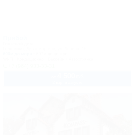
Прибой
Гостевой дом
Геленджик, Дивноморское, ул. Ленина, 16
600м до моря
607м до центра
Wi-Fi
Кондиционер
Бассейн
Автостоянка
+7 (964) 933-33-31
4 500
руб.
от
2 взр. в августе