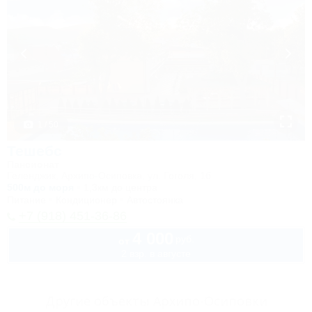
1 / 50
Тешебс
Пансионат
Геленджик, Архипо-Осиповка, ул. Гоголя, 1б
500м до моря
1,3км до центра
Питание
Кондиционер
Автостоянка
+7 (918) 451-36-86
4 000
руб.
от
2 взр. в августе
Другие объекты Архипо-Осиповки