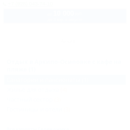
+7 (928) 043-74-10
10 000
руб.
от
до 3 взр. в августе
Архив
Отдых в Архипо-Осиповке с кафе на
пляже (1)
Санатории и пансионаты
(1)
Жильё для отдыха
(4)
Частный сектор
(3)
Гостиницы и отели
(3)
Все курорты Геленджика