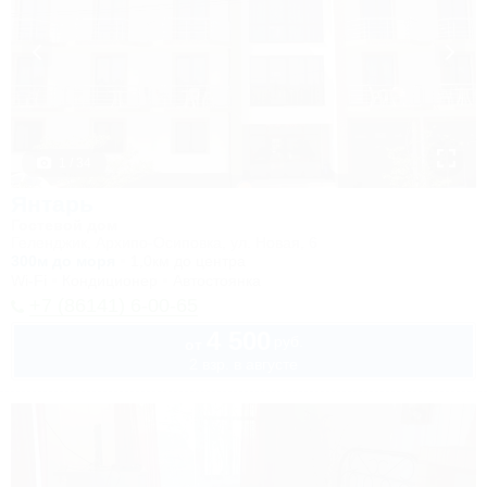
1 / 34
Янтарь
Гостевой дом
Геленджик, Архипо-Осиповка, ул. Новая, 6
300м до моря
1,0км до центра
Wi-Fi
Кондиционер
Автостоянка
+7 (86141) 6-00-65
4 500
руб.
от
2 взр. в августе