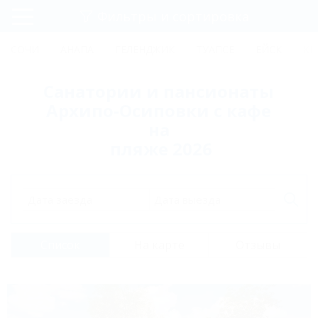
Фильтры и сортировка
Главная
СОЧИ
АНАПА
ГЕЛЕНДЖИК
ТУАПСЕ
ЕЙСК
КР
Регистрация
Санатории и пансионаты
Вход
Архипо-Осиповки с кафе
на
пляже 2026
Дата заезда
Дата выезда
Список
На карте
Отзывы