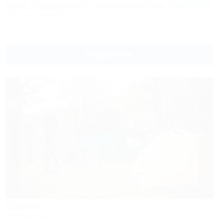
База Пшадского охотхозяйства ККОООР
Охотничье-рыболовная база
Геленджик, Пшада
30км до центра
Подробнее
Орбита
Автокемпинг