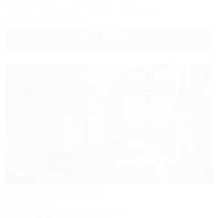
Питание
Кондиционер
Бассейн
Автостоянка
+7 (918) 188-48-58
4 000
руб.
от
2 взр. в августе
1 / 21
Пекинский дворик
Гостевой дом
Геленджик, ул. Красногвардейская, 23
300м до моря
2,6км до центра