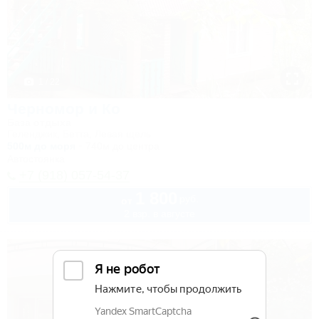
1 / 22
Черномор и Ко
База отдыха
Геленджик, Бетта, Левая щель
500м до моря
740м до центра
Автостоянка
+7 (918) 057-54-37
1 800
руб.
от
2 взр. в августе