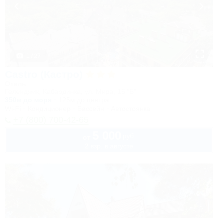
1 / 27
Castro (Кастро)
Отель
Геленджик, Кабардинка, ул. Мира, 15 "Б"
350м до моря
125м до центра
Wi-Fi
Кондиционер
Бассейн
Автостоянка
+7 (800) 700-42-65
5 000
руб.
от
2 взр. в августе