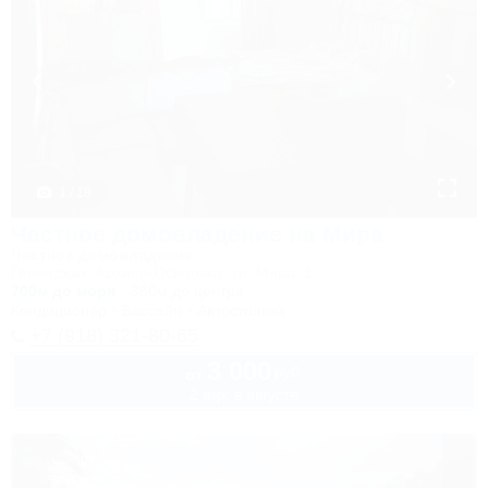
1 / 18
Частное домовладение на Мира
Частное домовладение
Геленджик, Архипо-Осиповка, ул. Мира, 1
700м до моря
360м до центра
Кондиционер
Бассейн
Автостоянка
+7 (918) 321-80-65
3 000
руб.
от
2 взр. в августе