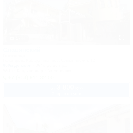
1 / 44
Славянский
Гостиница
Геленджик, Кабардинка, пер. Олимпийский, 12
600м до моря
364м до центра
Wi-Fi
Кондиционер
Автостоянка
+7 (964) 911-32-00
3 800
руб.
от
2 взр. в августе