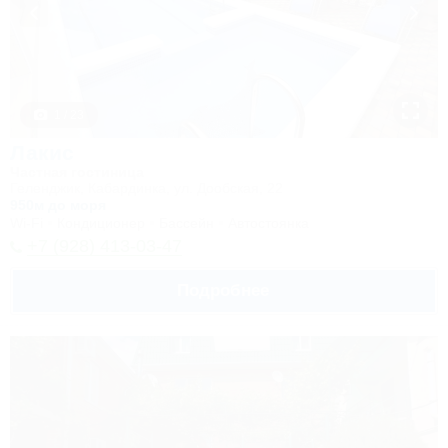
1 / 23
Лакис
Частная гостиница
Геленджик, Кабардинка, ул. Дообская, 22
950м до моря
Wi-Fi
Кондиционер
Бассейн
Автостоянка
+7 (928) 413-03-47
Подробнее