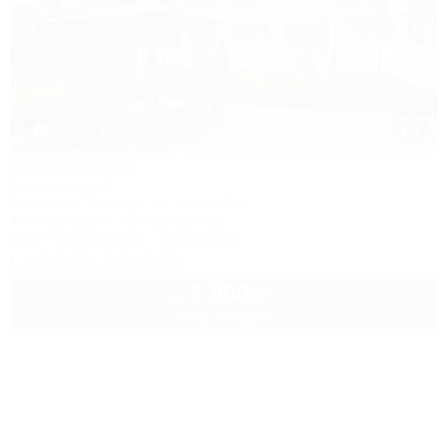
1 / 13
Миллениум
Гостевой дом
Геленджик, Криница, ул. Мира, 23а
400м до моря
326м до центра
Wi-Fi
Кондиционер
Автостоянка
+7 (988) 765-17-72
1 800
руб.
от
2 взр. в августе