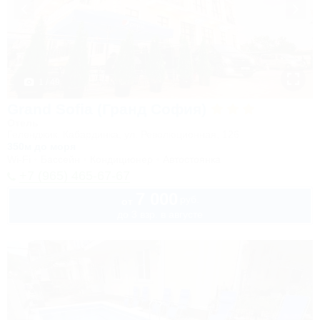
1 / 49
Grand Sofia (Гранд София)
Отель
Геленджик, Кабардинка, ул. Революционная, 126
350м до моря
Wi-Fi
Бассейн
Кондиционер
Автостоянка
+7 (965) 465-67-67
7 000
руб.
от
до 3 взр. в августе