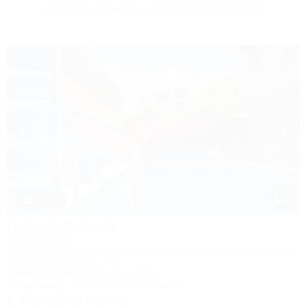
Другие объекты Архипо-Осиповки
1 / 50
Горная Долина
Гостевой дом
Геленджик, Архипо-Осиповка, ул. Пицундский проезд, 5 (бывш.
ул. Новороссийская, 37)
1,7км до моря
1,4км до центра
Кондиционер
Бассейн
Автостоянка
+7 (953) 099-23-41