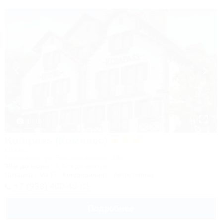
1 / 16
Kompass (Компасс)
Отель
Геленджик, ул. Революционная, 29а
30м до моря
2,4км до центра
Питание
Wi-Fi
Кондиционер
Автостоянка
+7 (938) 400-40-01
Подробнее