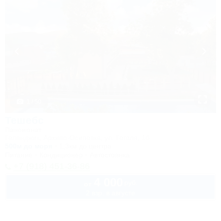
1 / 50
Тешебс
Пансионат
Геленджик, Архипо-Осиповка, ул. Гоголя, 1б
500м до моря
1,3км до центра
Питание
Кондиционер
Автостоянка
+7 (918) 451-36-86
4 000
руб.
от
2 взр. в августе