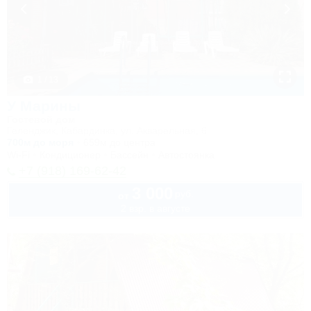
1 / 13
У Марины
Гостевой дом
Геленджик, Кабардинка, ул. Акварельная, 6
700м до моря
659м до центра
Wi-Fi
Кондиционер
Бассейн
Автостоянка
+7 (918) 169-62-42
3 000
руб.
от
2 взр. в августе