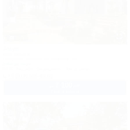
1 / 33
Амур
База отдыха
Геленджик, Криница, ул. Заречная, 3/1
200м до моря
Wi-Fi
Бассейн
Кондиционер
Автостоянка
+7 (914) 595-49-88
7 100
руб.
от
2 взр. в августе