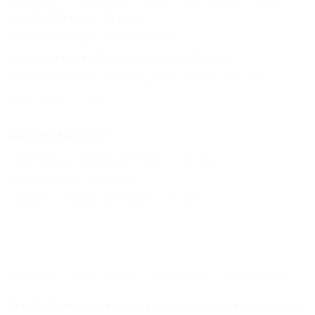
ГОРЯЧИЙ КЛЮЧ - 73 км
Мысхако (Новороссийск) - 89 км
Широкая Балка (Новороссийск) - 89 км
НОВОРОССИЙСК - 90 км
Шепси (Туапсе) - 94 км
Аше (Сочи) - 115 км
Другие курорты
Голубицкая (Темрюкский Район) - 145 км
Адлер (Сочи) - 152 км
Кучугуры (Темрюкский Район) - 169 км
ГЛАВНАЯ
КОНТАКТЫ
НОВОСТИ
ПУТЕВОДИТЕЛЬ
© 2006–2026 Отдых.на Кубани.ру — отдых и туризм в Краснодарском