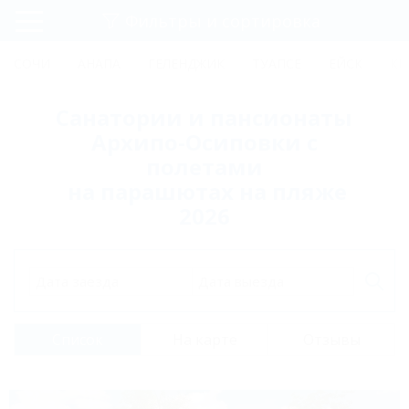
Фильтры и сортировка
Главная
СОЧИ
АНАПА
ГЕЛЕНДЖИК
ТУАПСЕ
ЕЙСК
КР
Регистрация
Санатории и пансионаты
Вход
Архипо-Осиповки с
полетами
на парашютах на пляже
2026
Дата заезда
Дата выезда
Список
На карте
Отзывы