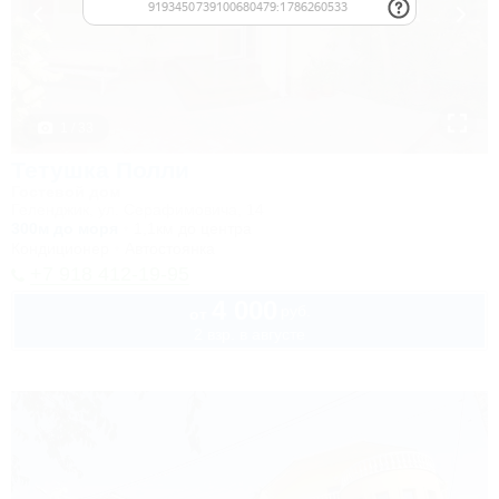
1 / 33
Тетушка Полли
Гостевой дом
Геленджик, ул. Серафимовича, 14
300м до моря
1,1км до центра
Кондиционер
Автостоянка
+7 918 412-19-95
4 000
руб.
от
2 взр. в августе