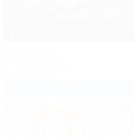
1 / 39
Валерия
Частное домовладение
Геленджик, ул. Ульяновская, 7
150м до моря
2,5км до центра
Wi-Fi
Кондиционер
Автостоянка
+7 (918) 350-55-52
2 000
руб.
от
2 взр. в августе