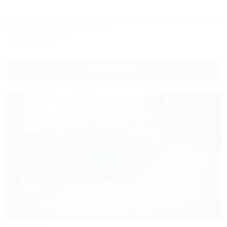
База Пшадского охотхозяйства ККОООР
Охотничье-рыболовная база
Геленджик, Пшада
30км до центра
Подробнее