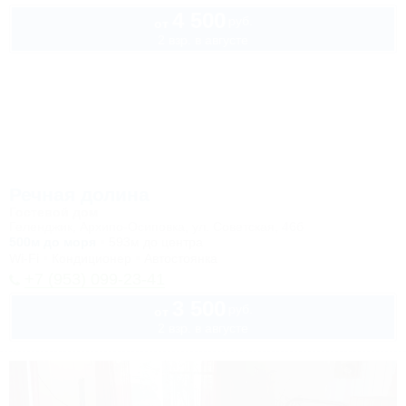
4 500
руб.
от
2 взр. в августе
Речная долина
Гостевой дом
Геленджик, Архипо-Осиповка, ул. Советская, 46б
500м до моря
593м до центра
Wi-Fi
Кондиционер
Автостоянка
+7 (953) 099-23-41
3 500
руб.
от
2 взр. в августе