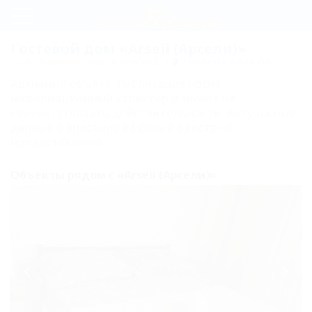
Регистрация
Гостевой дом «Arseli (Арсели)»
Сочи, Вардане, пер. Львовский, 5
Показать на карте
Вход
Архивный объект, публикация носит
Arseli
информационный характер и может не
соответствовать действительности. Актуальные
(Арсели)
данные о внесении в Единый реестр не
предоставлены.
Цены
Объекты рядом с «Arseli (Арсели)»
Пляж
Услуги
и
сервис
Номера
Трехместный