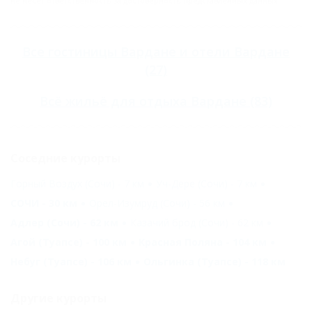
не несёт ответственность за достоверность представленных данных.
Все
гостиницы Вардане
и
отели Вардане
(27)
Всё
жильё для отдыха Вардане
(83)
Соседние курорты
Горный Воздух (Сочи) - 7 км
Уч-Дере (Сочи) - 7 км
СОЧИ - 30 км
Орел-Изумруд (Сочи) - 56 км
Адлер (Сочи) - 62 км
Казачий брод (Сочи) - 62 км
Агой (Туапсе) - 100 км
Красная Поляна - 104 км
Небуг (Туапсе) - 106 км
Ольгинка (Туапсе) - 118 км
Другие курорты