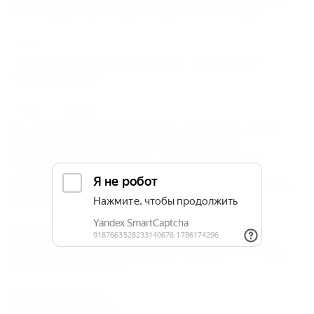
По желанию организуется заказное питание.
Пляж
Галечный пляж располагается в 150 метрах от
гостевого дома.
Услуги и сервис
На территории имеется автостоянка для гостей,
прибывших на собственных автомобилях.
Организуется трансфер от железнодорожной
станции Лоо (бесплатно), из аэропорта (за
дополнительную плату). На территории гостевого
дома функционирует магазин.
Размещение
Для размещения отдыхающих предлагаются двух- и
трехместные номера.
Расчетное время
Время заезда: 14:00