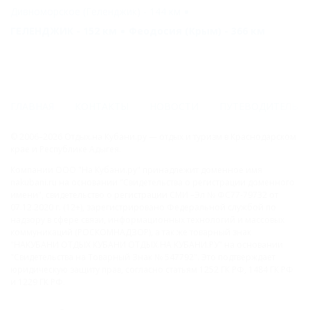
Дивноморское (Геленджик) - 144 км
ГЕЛЕНДЖИК - 152 км
Феодосия (Крым) - 366 км
ГЛАВНАЯ
КОНТАКТЫ
НОВОСТИ
ПУТЕВОДИТЕЛЬ
© 2006–2026 Отдых.на Кубани.ру — отдых и туризм в Краснодарском
крае и Республике Адыгея.
Компании ООО "На Кубани.ру" принадлежит доменное имя
nakubani.ru на основании "Свидетельства о регистрации доменного
имени", свидетельство о регистрации СМИ –Эл № ФС77-79732 от
07.12.2020 г. (12+), зарегистрировано Федеральной службой по
надзору в сфере связи, информационных технологий и массовых
коммуникаций (РОСКОМНАДЗОР), а так же товарный знак
"НАКУБАНИ ОТДЫХ КУБАНИ ОТДЫХ.НА КУБАНИ.РУ" на основании
"Свидетельства на Товарный Знак № 547792". Это подтверждает
юридическую защиту прав, согласно статьям 1252 ГК РФ, 1484 ГК РФ
и 1229 ГК РФ.