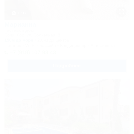
эконом
Двухместный
1 / 17
эконом
Марианна
Гостевой дом
Карта
Сочи, Лоо, ул. Солнечная, 8
150м до моря
2,0км до центра
Отзывы
Питание
Wi-Fi
Бассейн
Кондиционер
Автостоянка
+7 (918) 107-93-43
Подробнее