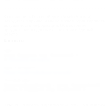
К сожалению, Гостевой дом «Arseli (Арсели)»
находится в архиве, и мы не можем гарантировать
актуальность информации. Объектом не
предоставлены данные о внесении в Единый
реестр.
Контакты
Адрес:
Сочи, Вардане, пер. Львовский, 5
Показать на карте
Адрес в Интернете:
https://otdih.nakubani.ru/arseli/
Почтовый адрес:
Краснодарский край, г. Сочи, Лазаревский
район, п. Вардане, пер. Львовский, 5
ВНИМАНИЕ!
Вся информация предоставлена объектом. Редакция портала