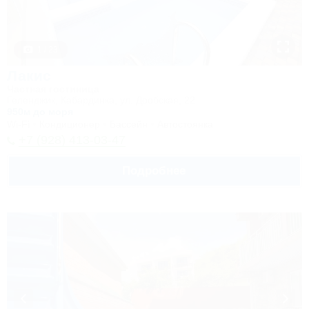
1 / 23
Лакис
Частная гостиница
Геленджик, Кабардинка, ул. Дообская, 22
950м до моря
Wi-Fi
Кондиционер
Бассейн
Автостоянка
+7 (928) 413-03-47
Подробнее