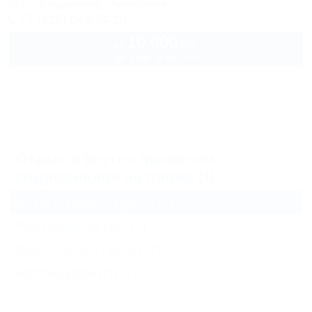
Wi-Fi
Кондиционер
Автостоянка
+7 (928) 043-74-10
10 000
руб.
от
до 3 взр. в августе
Архив
Отдых в Бетте с прокатом
гидроциклов на пляже (1)
Базы и дома отдыха
(1)
Частный сектор
(1)
Жильё для отдыха
(1)
Автокемпинги
(1)