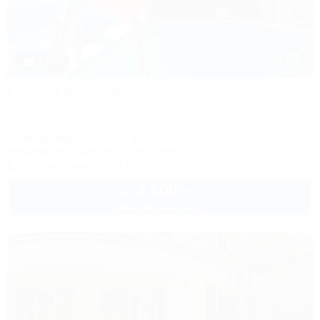
1 / 50
Горная Долина
Гостевой дом
Геленджик, Архипо-Осиповка, ул. Пицундский проезд, 5 (бывш.
ул. Новороссийская, 37)
1,7км до моря
1,4км до центра
Кондиционер
Бассейн
Автостоянка
+7 (953) 099-23-41
3 500
руб.
от
до 3 взр. в августе