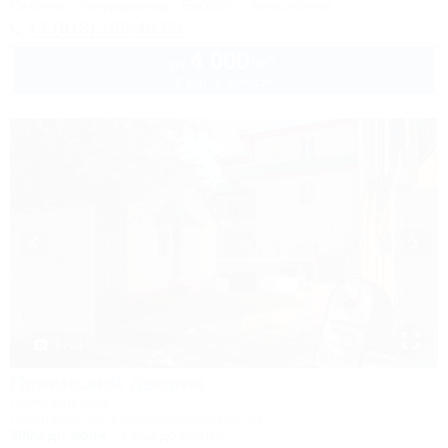
Питание
Кондиционер
Бассейн
Автостоянка
+7 (918) 188-48-58
4 000
руб.
от
2 взр. в августе
1 / 21
Пекинский дворик
Гостевой дом
Геленджик, ул. Красногвардейская, 23
300м до моря
2,6км до центра