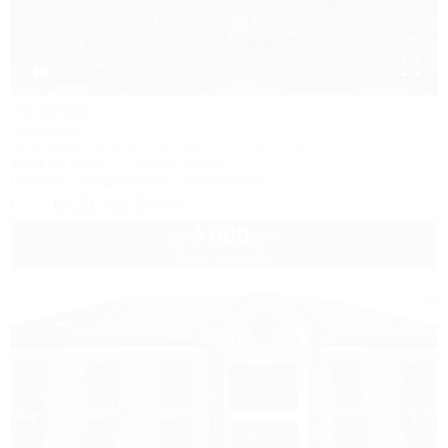
1 / 50
Тешебс
Пансионат
Геленджик, Архипо-Осиповка, ул. Гоголя, 1б
500м до моря
1,3км до центра
Питание
Кондиционер
Автостоянка
+7 (918) 451-36-86
4 000
руб.
от
2 взр. в августе