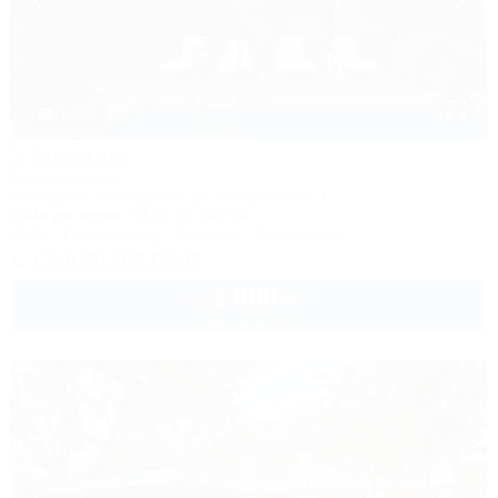
1 / 13
У Марины
Гостевой дом
Геленджик, Кабардинка, ул. Акварельная, 6
700м до моря
659м до центра
Wi-Fi
Кондиционер
Бассейн
Автостоянка
+7 (918) 169-62-42
3 000
руб.
от
2 взр. в августе