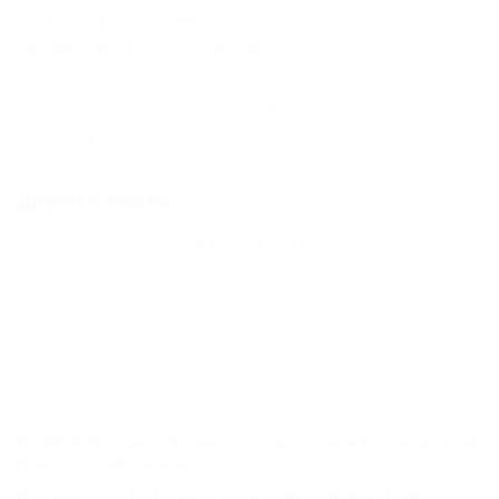
Голубая бухта (Геленджик) - 57 км
Лермонтово (Туапсе) - 63 км
Новомихайловский (Туапсе) - 74 км
Мысхако (Новороссийск) - 83 км
ГОРЯЧИЙ КЛЮЧ - 109 км
Другие курорты
СОЧИ - 138 км
Адлер (Сочи) - 161 км
Евпатория (Крым) - 408 км
ГЛАВНАЯ
КОНТАКТЫ
НОВОСТИ
ПУТЕВОДИТЕЛЬ
© 2006–2026 Отдых.на Кубани.ру — отдых и туризм в Краснодарском
крае и Республике Адыгея.
Компании ООО "На Кубани.ру" принадлежит доменное имя