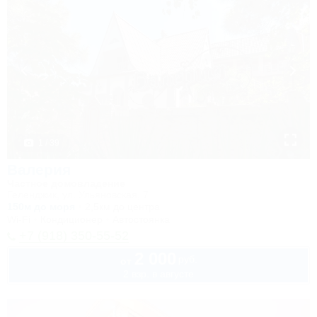
1 / 39
Валерия
Частное домовладение
Геленджик, ул. Ульяновская, 7
150м до моря
2,5км до центра
Wi-Fi
Кондиционер
Автостоянка
+7 (918) 350-55-52
2 000
руб.
от
2 взр. в августе