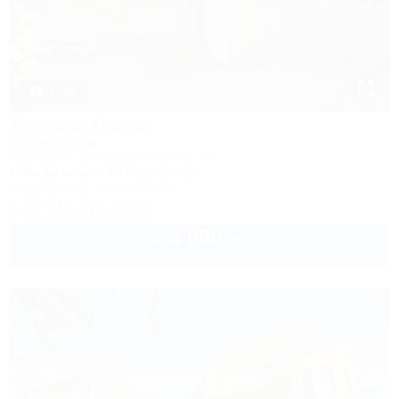
1 / 33
Тетушка Полли
Гостевой дом
Геленджик, ул. Серафимовича, 14
300м до моря
1,1км до центра
Кондиционер
Автостоянка
+7 918 412-19-95
4 000
руб.
от
2 взр. в августе