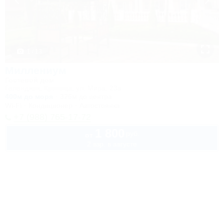
1 / 13
Миллениум
Гостевой дом
Геленджик, Криница, ул. Мира, 23а
400м до моря
326м до центра
Wi-Fi
Кондиционер
Автостоянка
+7 (988) 765-17-72
1 800
руб.
от
2 взр. в августе