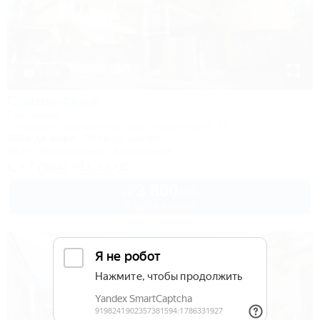
1 / 44
Славянский
Гостиница
Геленджик, Кабардинка, пер. Олимпийский, 12
600м до моря
364м до центра
Wi-Fi
Кондиционер
Автостоянка
+7 (964) 911-32-00
3 800
руб.
от
2 взр. в августе