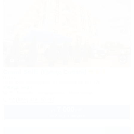
1 / 49
Grand Sofia (Гранд София)
Отель
Геленджик, Кабардинка, ул. Революционная, 126
350м до моря
Wi-Fi
Бассейн
Кондиционер
Автостоянка
+7 (965) 465-67-67
7 000
руб.
от
до 3 взр. в августе