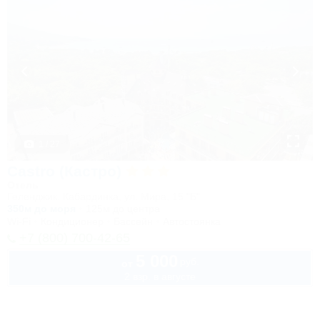
1 / 27
Castro (Кастро)
Отель
Геленджик, Кабардинка, ул. Мира, 15 "Б"
350м до моря
125м до центра
Wi-Fi
Кондиционер
Бассейн
Автостоянка
+7 (800) 700-42-65
5 000
руб.
от
2 взр. в августе