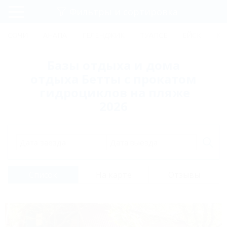
Фильтры и сортировка
Главная
СОЧИ
АНАПА
ГЕЛЕНДЖИК
ТУАПСЕ
ЕЙСК
КР
Регистрация
Базы отдыха и дома
Вход
отдыха Бетты с прокатом
гидроциклов на пляже
2026
Дата заезда
Дата выезда
Список
На карте
Отзывы