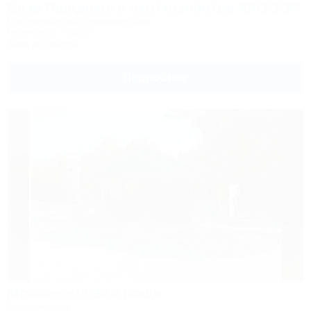
База Пшадского охотхозяйства ККОООР
Охотничье-рыболовная база
Геленджик, Пшада
30км до центра
Подробнее
Можжевеловая роща
Автокемпинг