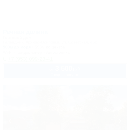
Речная долина
Гостевой дом
Геленджик, Архипо-Осиповка, ул. Советская, 46б
500м до моря
593м до центра
Wi-Fi
Кондиционер
Автостоянка
+7 (953) 099-23-41
3 500
руб.
от
2 взр. в августе