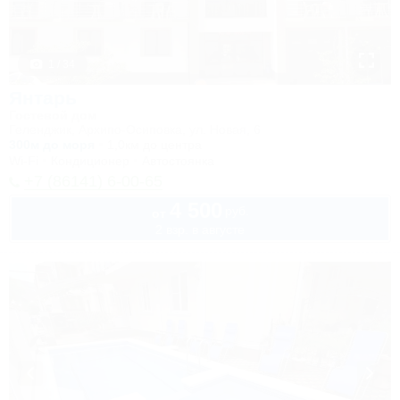
1 / 34
Янтарь
Гостевой дом
Геленджик, Архипо-Осиповка, ул. Новая, 6
300м до моря
1,0км до центра
Wi-Fi
Кондиционер
Автостоянка
+7 (86141) 6-00-65
4 500
руб.
от
2 взр. в августе