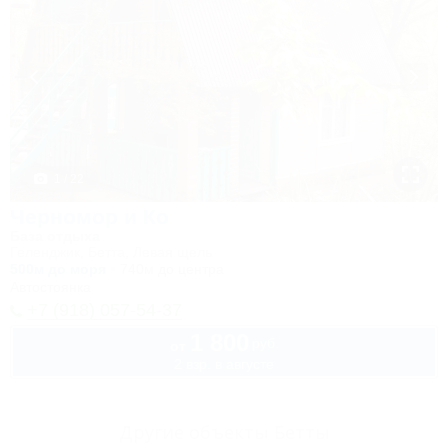
1 / 22
Черномор и Ко
База отдыха
Геленджик, Бетта, Левая щель
500м до моря
740м до центра
Автостоянка
+7 (918) 057-54-37
1 800
руб.
от
2 взр. в августе
Другие объекты Бетты