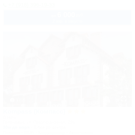
+7 (918) 396-19-33
6 000
руб.
от
2 взр. в августе
1 / 16
Kompass (Компасс)
Отель
Геленджик, ул. Революционная, 29а
30м до моря
2,4км до центра
Питание
Wi-Fi
Кондиционер
Автостоянка