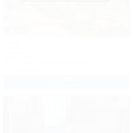
1 / 33
Амур
База отдыха
Геленджик, Криница, ул. Заречная, 3/1
200м до моря
Wi-Fi
Бассейн
Кондиционер
Автостоянка
+7 (914) 595-49-88
7 100
руб.
от
2 взр. в августе