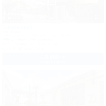
1 / 44
Славянский
Гостиница
Геленджик, Кабардинка, пер. Олимпийский, 12
600м до моря
364м до центра
Wi-Fi
Кондиционер
Автостоянка
+7 (964) 911-32-00
3 800
руб.
от
2 взр. в августе