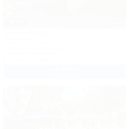
1 / 33
Тетушка Полли
Гостевой дом
Геленджик, ул. Серафимовича, 14
300м до моря
1,1км до центра
Кондиционер
Автостоянка
+7 918 412-19-95
4 000
руб.
от
2 взр. в августе