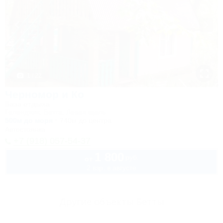
1 / 22
Черномор и Ко
База отдыха
Геленджик, Бетта, Левая щель
500м до моря
740м до центра
Автостоянка
+7 (918) 057-54-37
1 800
руб.
от
2 взр. в августе
Другие объекты Бетты