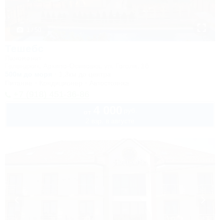
1 / 50
Тешебс
Пансионат
Геленджик, Архипо-Осиповка, ул. Гоголя, 1б
500м до моря
1,3км до центра
Питание
Кондиционер
Автостоянка
+7 (918) 451-36-86
4 000
руб.
от
2 взр. в августе