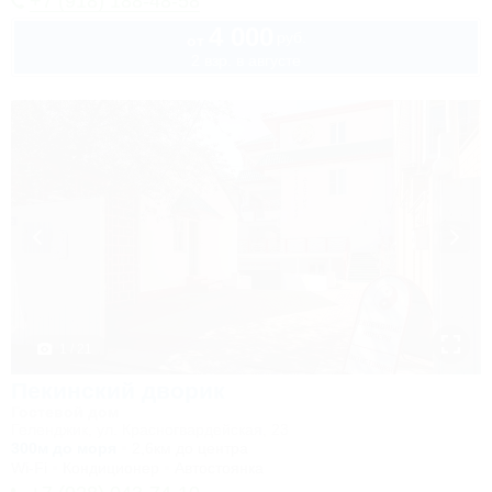
+7 (918) 188-48-58
4 000
руб.
от
2 взр. в августе
1 / 21
Пекинский дворик
Гостевой дом
Геленджик, ул. Красногвардейская, 23
300м до моря
2,6км до центра
Wi-Fi
Кондиционер
Автостоянка