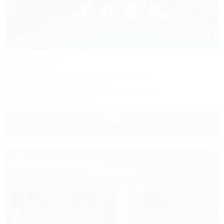
1 / 13
У Марины
Гостевой дом
Геленджик, Кабардинка, ул. Акварельная, 6
700м до моря
659м до центра
Wi-Fi
Кондиционер
Бассейн
Автостоянка
+7 (918) 169-62-42
3 000
руб.
от
2 взр. в августе