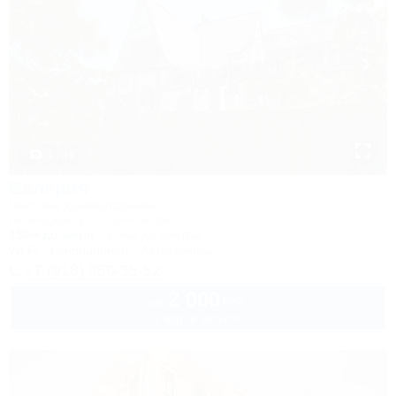
1 / 39
Валерия
Частное домовладение
Геленджик, ул. Ульяновская, 7
150м до моря
2,5км до центра
Wi-Fi
Кондиционер
Автостоянка
+7 (918) 350-55-52
2 000
руб.
от
2 взр. в августе