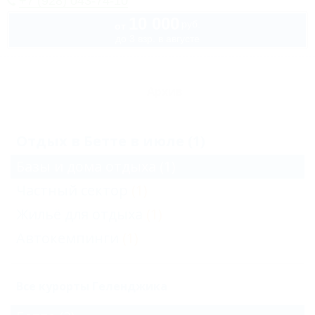
+7 (928) 043-74-10
10 000
руб.
от
до 3 взр. в августе
Архив
Отдых в Бетте в июле (1)
Базы и дома отдыха
(1)
Частный сектор
(1)
Жильё для отдыха
(1)
Автокемпинги
(1)
Все курорты Геленджика