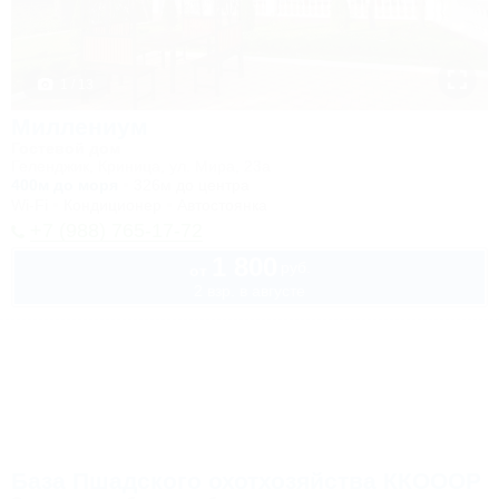
1 / 13
Миллениум
Гостевой дом
Геленджик, Криница, ул. Мира, 23а
400м до моря
326м до центра
Wi-Fi
Кондиционер
Автостоянка
+7 (988) 765-17-72
1 800
руб.
от
2 взр. в августе
База Пшадского охотхозяйства ККОООР