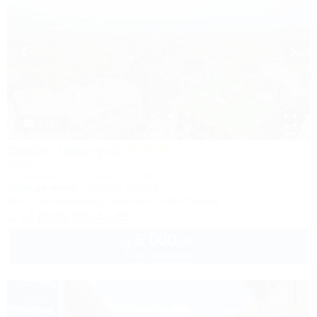
1 / 27
Castro (Кастро)
Отель
Геленджик, Кабардинка, ул. Мира, 15 "Б"
350м до моря
125м до центра
Wi-Fi
Кондиционер
Бассейн
Автостоянка
+7 (800) 700-42-65
5 000
руб.
от
2 взр. в августе