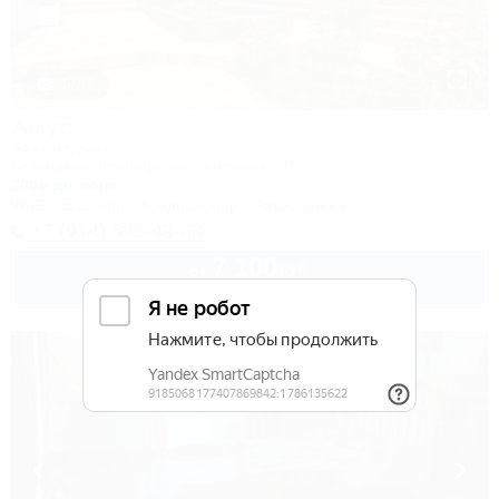
1 / 33
Амур
База отдыха
Геленджик, Криница, ул. Заречная, 3/1
200м до моря
Wi-Fi
Бассейн
Кондиционер
Автостоянка
+7 (914) 595-49-88
7 100
руб.
от
2 взр. в августе