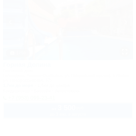
1 / 50
Горная Долина
Гостевой дом
Геленджик, Архипо-Осиповка, ул. Пицундский проезд, 5 (бывш.
ул. Новороссийская, 37)
1,7км до моря
1,4км до центра
Кондиционер
Бассейн
Автостоянка
+7 (953) 099-23-41
3 500
руб.
от
до 3 взр. в августе