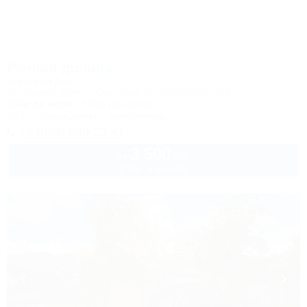
Речная долина
Гостевой дом
Геленджик, Архипо-Осиповка, ул. Советская, 46б
500м до моря
593м до центра
Wi-Fi
Кондиционер
Автостоянка
+7 (953) 099-23-41
3 500
руб.
от
2 взр. в августе