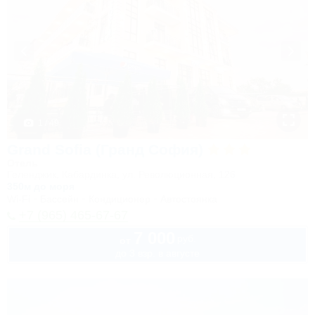
1 / 49
Grand Sofia (Гранд София)
Отель
Геленджик, Кабардинка, ул. Революционная, 126
350м до моря
Wi-Fi
Бассейн
Кондиционер
Автостоянка
+7 (965) 465-67-67
7 000
руб.
от
до 3 взр. в августе