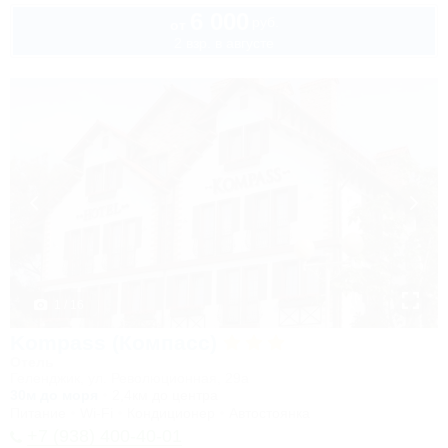
6 000
руб.
от
2 взр. в августе
1 / 16
Kompass (Компасс)
Отель
Геленджик, ул. Революционная, 29а
30м до моря
2,4км до центра
Питание
Wi-Fi
Кондиционер
Автостоянка
+7 (938) 400-40-01