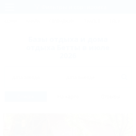
Фильтры и сортировка
Главная
СОЧИ
АНАПА
ГЕЛЕНДЖИК
ТУАПСЕ
ЕЙСК
КР
Регистрация
Базы отдыха и дома
Вход
отдыха Бетты в июле
2026
Дата заезда
Дата выезда
Список
На карте
Отзывы