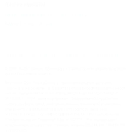
Другие курорты
СОЧИ - 138 км
Хоста (Сочи) - 143 км
Адлер (Сочи) - 161 км
ГЛАВНАЯ
КОНТАКТЫ
НОВОСТИ
ПУТЕВОДИТЕЛЬ
© 2006–2026 Отдых.на Кубани.ру — отдых и туризм в Краснодарском
крае и Республике Адыгея.
Компании ООО "На Кубани.ру" принадлежит доменное имя
nakubani.ru на основании "Свидетельства о регистрации доменного
имени", свидетельство о регистрации СМИ –Эл № ФС77-79732 от
07.12.2020 г. (12+), зарегистрировано Федеральной службой по
надзору в сфере связи, информационных технологий и массовых
коммуникаций (РОСКОМНАДЗОР), а так же товарный знак
"НАКУБАНИ ОТДЫХ КУБАНИ ОТДЫХ.НА КУБАНИ.РУ" на основании
"Свидетельства на Товарный Знак № 547792". Это подтверждает
юридическую защиту прав, согласно статьям 1252 ГК РФ, 1484 ГК РФ
и 1229 ГК РФ.