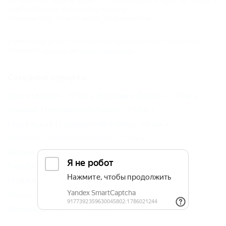
компьютерных залов нету вообще.
Понравилось только море, да и вожатые ;з
Комментарии могут оставлять только авторизованные пользователи.
Пожалуйста,
войдите
или
зарегистрируйтесь
.
Соседние курорты
Сукко (Анапа) - 17 км
Витязево (Анапа) - 17 км
Темрюк (Темрюкский Район) - 57 км
Голубицкая (Темрюкский Район) - 60 км
Пересыпь (Темрюкский Район) - 71 км
Малый Утриш (Анапа) - 78 км
Голубая бухта (Геленджик) - 85 км
ГЕЛЕНДЖИК - 87 км
Веселовка (Темрюкский Район) - 90 км
Дивноморское (Геленджик) - 97 км