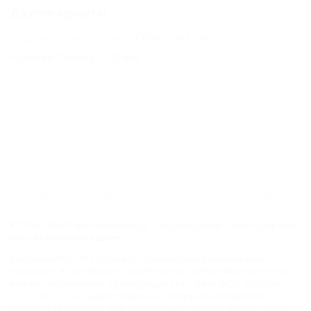
Другие курорты
Вардане (Сочи) - 223 км
СОЧИ - 241 км
Красная Поляна - 272 км
ГЛАВНАЯ
КОНТАКТЫ
НОВОСТИ
ПУТЕВОДИТЕЛЬ
© 2006–2026 Отдых.на Кубани.ру — отдых и туризм в Краснодарском
крае и Республике Адыгея.
Компании ООО "На Кубани.ру" принадлежит доменное имя
nakubani.ru на основании "Свидетельства о регистрации доменного
имени", свидетельство о регистрации СМИ –Эл № ФС77-79732 от
07.12.2020 г. (12+), зарегистрировано Федеральной службой по
надзору в сфере связи, информационных технологий и массовых