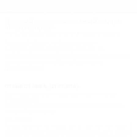
Регистрация
Детский оздоровительный лагерь
«Черноморец»
Вход
Анапа, Пионерский проспект, 247
Показать на карте
Архивный объект, публикация носит
Черноморец
информационный характер и может не
соответствовать действительности. Актуальные
Услуги
данные о внесении в Единый реестр не
предоставлены.
и
сервис
ОТЗЫВ ОТ
НИКА,
(21.07.2014 )
Развлечения
Все отзывы детского оздоровительного лагеря
«Черноморец»
и спорт
детского оздоровительного
или перейдите на страницу
лагеря «Черноморец»
Карта
Ника,
21.07.2014
Отзывы
Лагерь конечно не очень, да и тут нет не каких 2
футбольных поля, теннисная площадка есть, но и то сетки
не было не играли даже ;с тренажерного зала не было, и