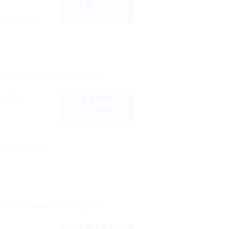
8 000
руб.
от
2 взр. в августе
ловая щель
рте
Показать телефон
usive
17 800
руб.
от
2 взр. в августе
Автостоянка
рте
Показать телефон