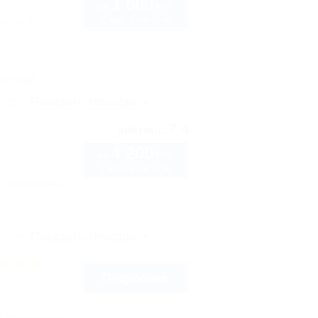
1 600
руб.
от
2 взр. в августе
асток 2
го года!
рте
Показать телефон
7.4
рейтинг:
4 200
руб.
57С
от
2 взр. в августе
Автостоянка
рте
Показать телефон
Подробнее