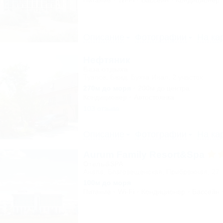
Питание
Wi-Fi
Бассейн
Кондиционер
Описание
Фотографии
На ка
Нефтяник
База отдыха
Туапсе, Бжид, Бухта Инал, 2 участок
270м до моря
200м до центра
Кондиционер
Автостоянка
103 отзыва
Описание
Фотографии
На ка
Aurum Family Resort&Spa
Отель&SPA
Анапа, Благовещенская, Прибрежная, 27
100м до моря
Питание
Wi-Fi
Кондиционер
Бассейн