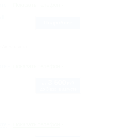
рте
Показать телефон
ll
Подробнее
Автостоянка
рте
Показать телефон
3 500
руб.
от
до 3 взр. в августе
рте
Показать телефон