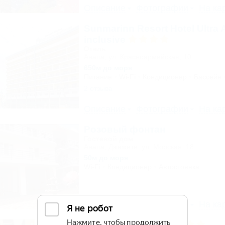
Описание
Фотографии
На ка
Sunmarinn Resort Hotel Ultra A
inclusive
Отель
Анапа, ул. Красноармейская, 10
650м до моря
Питание
Wi-Fi
Кондиционер
Бассейн
2 отзыва
Описание
Фотографии
На ка
Розовый фонтан
Гостевой дом
Анапа, Джемете, ул. Морская, 18
50м до моря
Wi-Fi
Кондиционер
Автостоянка
Описание
Фотографии
На ка
Орлиное Гнездо