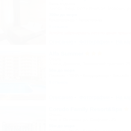
База отдыха
Туапсе, Бжид, Бухта Инал, ул. Морская, уч
300м до моря
Кондиционер
Автостоянка
8 отзывов
Успейте забронировать лето по ценам прошло
Описание
Фотографии
На ка
Alfa Summer
Отель
Анапа, Джемете, Пионерский проспект, 2
50м до моря
Питание
Wi-Fi
Кондиционер
Бассейн
9 отзывов
Описание
Фотографии
На ка
Corudo Family Resort&Spa
Отель
Анапа, Витязево, ул. Скифская, 20
50м до моря