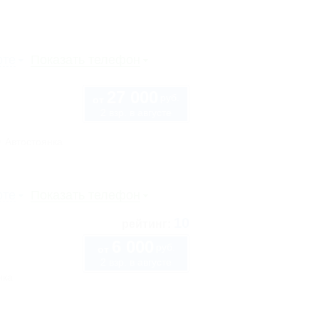
рте
Показать телефон
27 000
руб.
от
2 взр. в августе
Автостоянка
рте
Показать телефон
10
рейтинг:
6 000
руб.
от
2 взр. в августе
нка