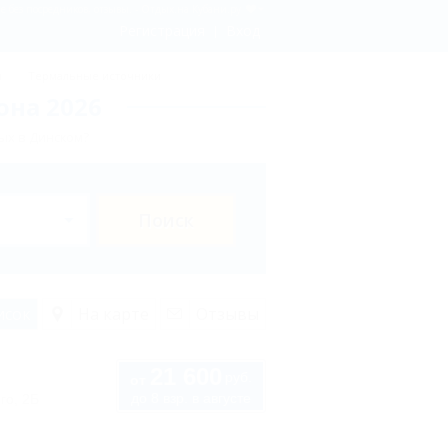
 без посредников, отзывы. - Отдых.на Кубани.ру
Регистрация
Вход
ы
Термальные источники
она 2026
ых в Динском?
Поиск
исок
На карте
Отзывы
21 600
руб.
от
до 8 взр. в августе
го, 2Б