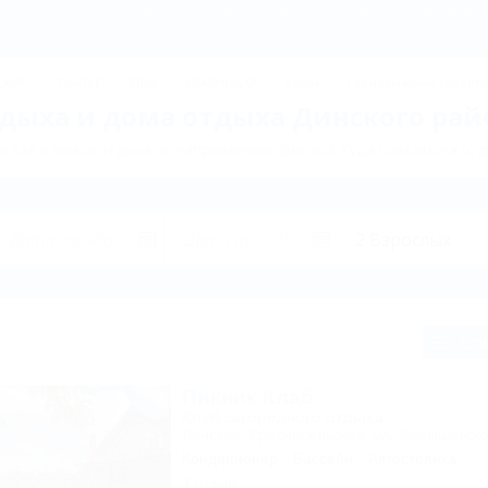
Динской район: базы и дома отдыха Динского района – цены 2026, бронирование
ДЖИК
ТУАПСЕ
Ейск
КРАСНОДАР
Крым
Горнолыжные курорт
дыха и дома отдыха Динского рай
 баз и домов отдыха по направлению Динской. Куда поехать на отд
Сп
Пикник Клаб
Клуб загородного отдыха
Динская, Красносельское, ул. Замышевско
Кондиционер
Бассейн
Автостоянка
1 отзыв