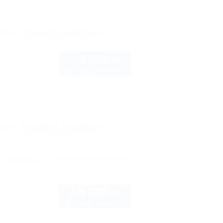
рте
Показать телефон
3 500
руб.
от
до 3 взр. в августе
рте
Показать телефон
о района
5 000
руб.
от
до 4 взр. в августе
66