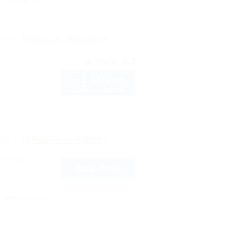
Автостоянка
рте
Показать телефон
9.1
рейтинг:
1 600
руб.
от
2 взр. в августе
рте
Показать телефон
Подробнее
Автостоянка