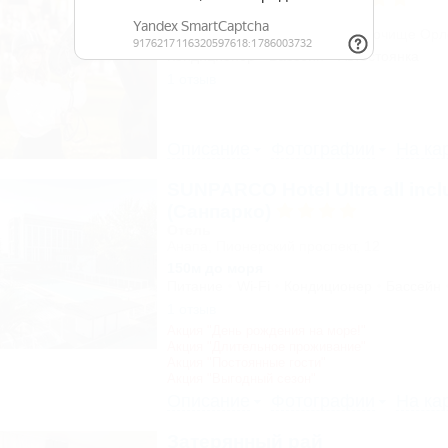
Парк отель
Горячий Ключ, Безымянное, урочище Ор
Кондиционер
Бассейн
Автостоянка
1 отзыв
Описание
Фотографии
На ка
SUNPARCO Hotel Ultra all incl
(Санпарко)
Отель
Анапа, Пионерский проспект, 12
150м до моря
Питание
Wi-Fi
Кондиционер
Бассейн
1 отзыв
Акция "День рождения на море!"
Акция "Длительное проживание"
Акция "Постоянные гости"
Акция "Выгодный сезон"
Описание
Фотографии
На ка
Затерянный рай