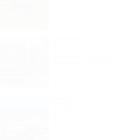
Описание
Фотографии
На ка
Джамайка
Отель
Анапа, Джемете, Пионерский проспект, 47
70м до моря
5км до центра
Питание
Wi-Fi
Кондиционер
Бассейн
Описание
Фотографии
На ка
Мечта
Гостевой дом
Геленджик, Дивноморское, ул. Кирова, 7б
150м до моря
574м до центра
Wi-Fi
Кондиционер
Бассейн
Автостоя
6 отзывов