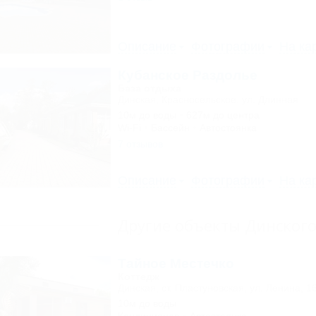
Описание
Фотографии
На ка
Кубанское Раздолье
База отдыха
Динская, Красносельское, ул. Длинная
10м до воды
627м до центра
Wi-Fi
Бассейн
Автостоянка
7 отзывов
Описание
Фотографии
На ка
Другие объекты Динског
Тайное Местечко
Коттедж
Динская, ст. Пластуновская, ул. Ленина, 1
10м до воды