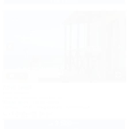
1 взр. в августе
1 / 19
Кристина
База отдыха
Ейск, Должанская, Коса Долгая
20м до моря
7км до центра
Питание
Wi-Fi
Кондиционер
Автостоянка
+7 (909) 405-86-57
3 500
руб.
от