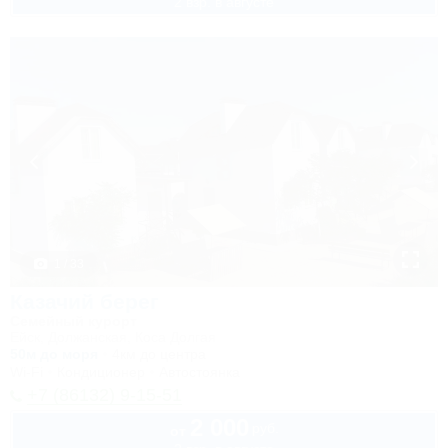
2 взр. в августе
1 / 33
Казачий берег
Семейный курорт
Ейск, Должанская, Коса Долгая
50м до моря
4км до центра
Wi-Fi
Кондиционер
Автостоянка
+7 (86132) 9-15-51
2 000
руб.
от