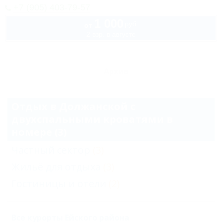
+7 (905) 403-79-57
1 000
руб.
от
2 взр. в августе
Архив
Отдых в Должанской с
двухспальными кроватями в
номере (3)
Частный сектор
(3)
Жильё для отдыха
(3)
Гостиницы и отели
(2)
Все курорты Ейского района