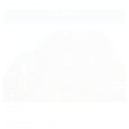
Показать телефон
3 350
руб.
от
до 4 взр. в августе
1 / 33
Дуняша
Частный гостевой дом
Ейск, Приморский бульвар, ул. Шмидта, 11
100м до моря
3км до центра
Wi-Fi
Кондиционер
Автостоянка