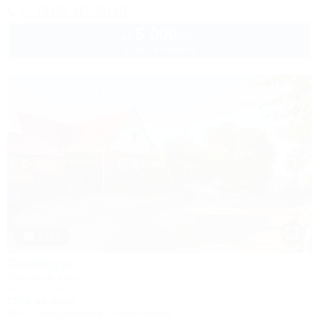
+7 (916) 117-90-67
5 000
руб.
от
2 взр. в августе
1 / 62
Свобода
Гостевой дом
Ейск, ул. Свободы, 12
100м до моря
Wi-Fi
Кондиционер
Автостоянка