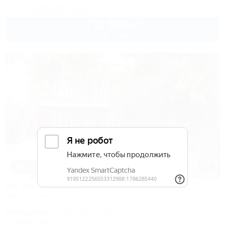
+7 (928) 042-75-38
11 000
руб.
от
до 3 взр. в августе
1 / 44
На Чапаева 26
Частный сектор
Ейск, ул. Чапаева, 26
250м до моря
1,9км до центра
Кондиционер