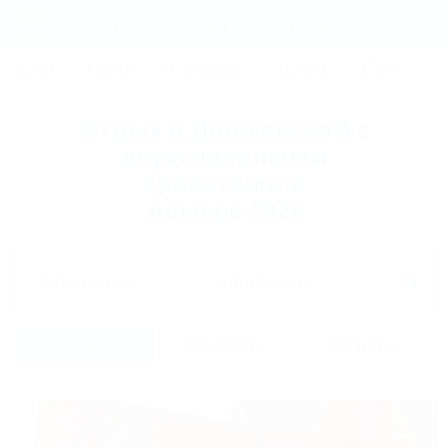
Фильтры и сортировка
Главная
СОЧИ
АНАПА
ГЕЛЕНДЖИК
ТУАПСЕ
ЕЙСК
КР
Регистрация
Отдых в Должанской с
Вход
двухспальными
кроватями в
номере 2026
Дата заезда
Дата выезда
Список
На карте
Отзывы