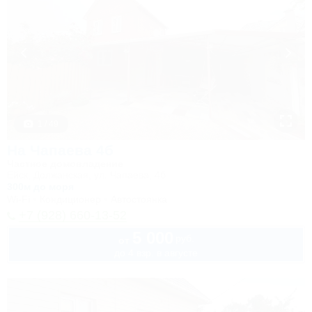
1 / 49
На Чапаева 4б
Частное домовладение
Ейск, Должанская, ул. Чапаева, 4б
300м до моря
Wi-Fi
Кондиционер
Автостоянка
+7 (928) 660-13-52
5 000
руб.
от
до 4 взр. в августе