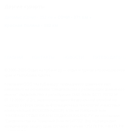
Другие курорты
Дагомыс (Сочи) - 352 км
СОЧИ - 371 км
Красная Поляна - 382 км
ГЛАВНАЯ
КОНТАКТЫ
НОВОСТИ
ПУТЕВОДИТЕЛЬ
© 2006–2026 Отдых.на Кубани.ру — отдых и туризм в Краснодарском
крае и Республике Адыгея.
Компании ООО "На Кубани.ру" принадлежит доменное имя
nakubani.ru на основании "Свидетельства о регистрации доменного
имени", свидетельство о регистрации СМИ –Эл № ФС77-79732 от
07.12.2020 г. (12+), зарегистрировано Федеральной службой по
надзору в сфере связи, информационных технологий и массовых
коммуникаций (РОСКОМНАДЗОР), а так же товарный знак
"НАКУБАНИ ОТДЫХ КУБАНИ ОТДЫХ.НА КУБАНИ.РУ" на основании
"Свидетельства на Товарный Знак № 547792". Это подтверждает
юридическую защиту прав, согласно статьям 1252 ГК РФ, 1484 ГК РФ