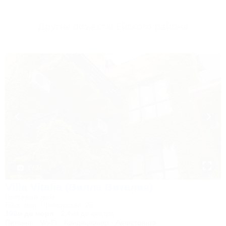
Другие объекты Ейского района
1 / 24
Villa Vitalia (Вилла Виталия)
Гостевой дом
Ейск, пер. Приморский, 29
100м до моря
2,4км до центра
Питание
Wi-Fi
Кондиционер
Автостоянка