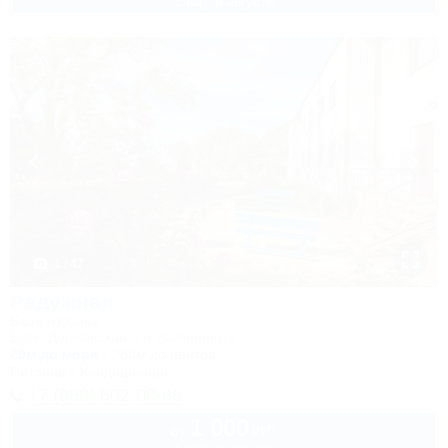
2 взр. в августе
1 / 47
Радужная
База отдыха
Ейск, Должанская, ул. Калинина, 2
20м до моря
280м до центра
Питание
Кондиционер
+7 (988) 602-08-88
1 000
руб.
от