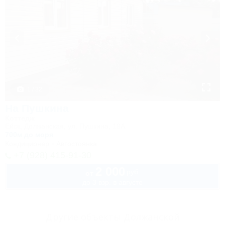
1 / 32
На Пушкина
Коттедж
Ейск, Должанская, ул. Пушкина, 19А
700м до моря
Кондиционер
Автостоянка
+7 (928) 415-91-30
2 000
руб.
от
до 3 взр. в августе
Другие объекты Должанской