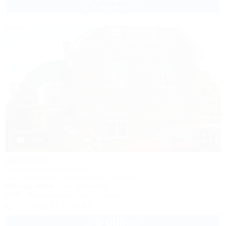
до 4 взр. в августе
1 / 33
Дуняша
Частный гостевой дом
Ейск, Приморский бульвар, ул. Шмидта, 11
100м до моря
3км до центра
Wi-Fi
Кондиционер
Автостоянка
+7 (916) 117-90-67
5 000
руб.
от