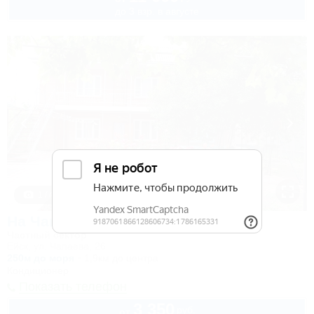
до 3 взр. в августе
1 / 44
На Чапаева 26
Частный сектор
Ейск, ул. Чапаева, 26
250м до моря
1,9км до центра
Кондиционер
Показать телефон
3 350
руб.
от