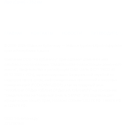
Лоо (Сочи) - 352 км
ГЛАВНАЯ
КОНТАКТЫ
НОВОСТИ
ПУТЕВОДИТЕЛЬ
© 2006–2026 Отдых.на Кубани.ру — отдых и туризм в Краснодарском
крае и Республике Адыгея.
Компании ООО "На Кубани.ру" принадлежит доменное имя
nakubani.ru на основании "Свидетельства о регистрации доменного
имени", свидетельство о регистрации СМИ –Эл № ФС77-79732 от
07.12.2020 г. (12+), зарегистрировано Федеральной службой по
надзору в сфере связи, информационных технологий и массовых
коммуникаций (РОСКОМНАДЗОР), а так же товарный знак
"НАКУБАНИ ОТДЫХ КУБАНИ ОТДЫХ.НА КУБАНИ.РУ" на основании
"Свидетельства на Товарный Знак № 547792". Это подтверждает
юридическую защиту прав, согласно статьям 1252 ГК РФ, 1484 ГК РФ
и 1229 ГК РФ.
ООО "На Кубани.ру"
2312157635