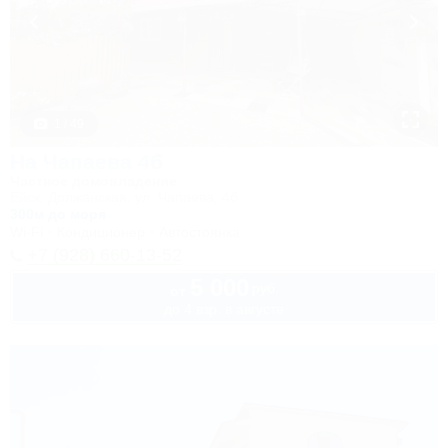
1 / 49
На Чапаева 4б
Частное домовладение
Ейск, Должанская, ул. Чапаева, 4б
300м до моря
Wi-Fi
Кондиционер
Автостоянка
+7 (928) 660-13-52
5 000
руб.
от
до 4 взр. в августе