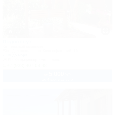
1 / 33
Подсолнух
Коттеджный комплекс
Ейск, Должанская, пер. Краснофлотский, 44г
700м до моря
Wi-Fi
Кондиционер
Автостоянка
+7 (928) 407-08-48
5 000
руб.
от
до 4 взр. в августе