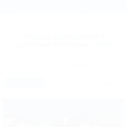
Фильтры и сортировка
Главная
СОЧИ
АНАПА
ГЕЛЕНДЖИК
ТУАПСЕ
ЕЙСК
КР
Регистрация
Отдых в Должанской с
Вход
доступом в интернет 2026
Дата заезда
Дата выезда
Список
На карте
Отзывы