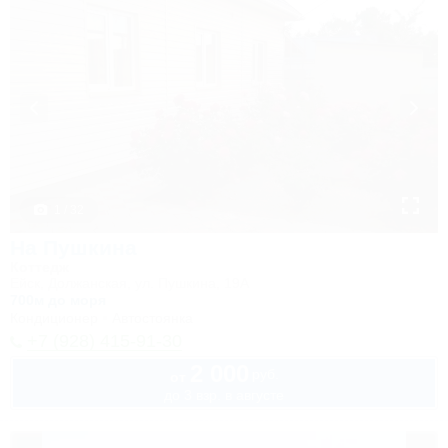
1 / 32
На Пушкина
Коттедж
Ейск, Должанская, ул. Пушкина, 19А
700м до моря
Кондиционер
Автостоянка
+7 (928) 415-91-30
2 000
руб.
от
до 3 взр. в августе