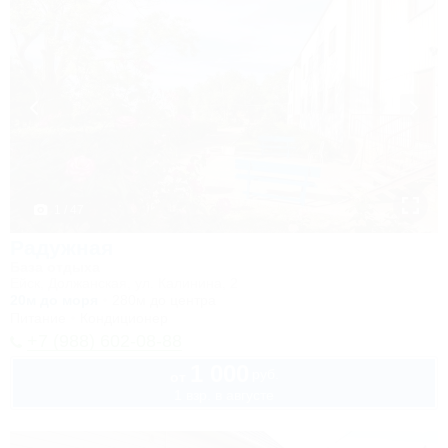
1 / 47
Радужная
База отдыха
Ейск, Должанская, ул. Калинина, 2
20м до моря
280м до центра
Питание
Кондиционер
+7 (988) 602-08-88
1 000
руб.
от
1 взр. в августе