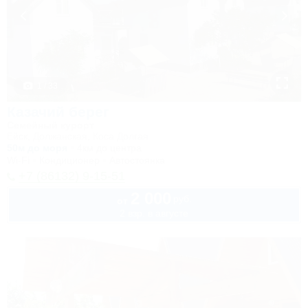
1 / 33
Казачий берег
Семейный курорт
Ейск, Должанская, Коса Долгая
50м до моря
4км до центра
Wi-Fi
Кондиционер
Автостоянка
+7 (86132) 9-15-51
2 000
руб.
от
2 взр. в августе