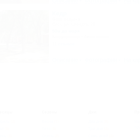
Описание
Фотографии
На ка
Кедр
База отдыха
Ейск, ул. Шмидта, 26
50м до моря
Кондиционер
Автостоянка
11 отзывов
Описание
Фотографии
На ка
есяцы
Сезоны
Дни
Пр
прель
(2)
Весна
(1)
Два дня
(8)
Ма
пр
ай
(8)
Лето
(8)
Три дня
(8)
юнь
(8)
Осень
(8)
Семь дней
(8)