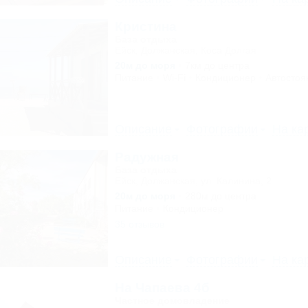
Кристина
База отдыха
Ейск, Должанская, Коса Долгая
20м до моря
7км до центра
Питание
Wi-Fi
Кондиционер
Автостоя
Описание
Фотографии
На ка
Радужная
База отдыха
Ейск, Должанская, ул. Калинина, 2
20м до моря
280м до центра
Питание
Кондиционер
35 отзывов
Описание
Фотографии
На ка
На Чапаева 4б
Частное домовладение