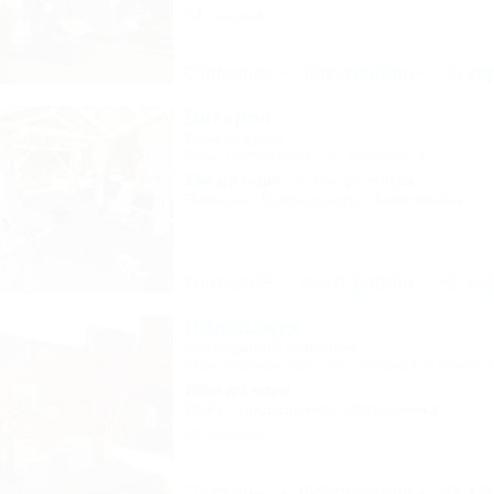
49 отзывов
Описание
Фотографии
На ка
Ветерок
База отдыха
Ейск, Должанская, ул. Чапаева, 1
10м до моря
2,3км до центра
Питание
Кондиционер
Автостоянка
Описание
Фотографии
На ка
Подсолнух
Коттеджный комплекс
Ейск, Должанская, пер. Краснофлотский, 
700м до моря
Wi-Fi
Кондиционер
Автостоянка
12 отзывов
Описание
Фотографии
На ка