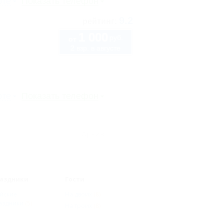
рте
Показать телефон
9.2
рейтинг:
1 000
руб.
от
2 взр. в августе
рте
Показать телефон
Архив
аздники
Гости
йские
На двоих
(8)
аздники
(5)
На троих
(8)