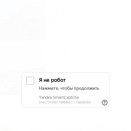
Ейск, Должанская, ул. Делегатская, 1Б
350м до моря
2,5км до центра
Wi-Fi
Бассейн
Кондиционер
Автостоя
32 отзыва
Описание
Фотографии
На ка
Ассоль
Автокемпинг
Ейск, Должанская, Коса Долгая
4км до центра
Описание
Фотографии
На ка
Другие объекты Ейского
Villa Vitalia (Вилла Виталия)