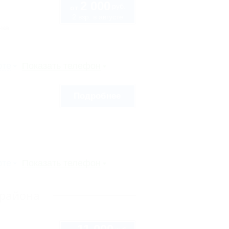
2 000
руб.
от
2 взр. в августе
нка
рте
Показать телефон
Подробнее
рте
Показать телефон
 района