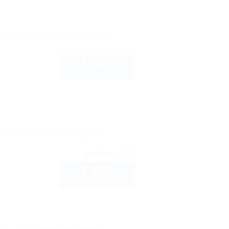
рте
Показать телефон
2 000
руб.
от
до 4 взр. в августе
рте
Показать телефон
7.8
рейтинг:
3 400
руб.
от
2 взр. в августе