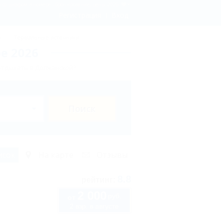
 со шкафом в номере - бронирование, цены 2026
Регистрация
Вход
ы
Термальные источники
е 2026
отдыхать в Должанской?
Поиск
исок
На карте
Отзывы
8.8
рейтинг:
2 000
руб.
от
2 взр. в августе