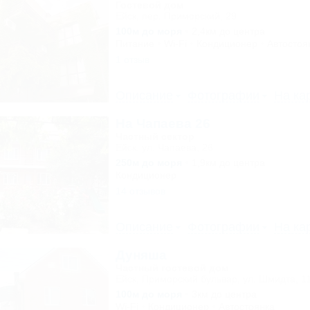
Гостевой дом
Ейск, пер. Приморский, 29
100м до моря
2,4км до центра
Питание
Wi-Fi
Кондиционер
Автостоя
1 отзыв
Описание
Фотографии
На ка
На Чапаева 26
Частный сектор
Ейск, ул. Чапаева, 26
250м до моря
1,9км до центра
Кондиционер
14 отзывов
Описание
Фотографии
На ка
Дуняша
Частный гостевой дом
Ейск, Приморский бульвар, ул. Шмидта, 1
100м до моря
3км до центра
Wi-Fi
Кондиционер
Автостоянка