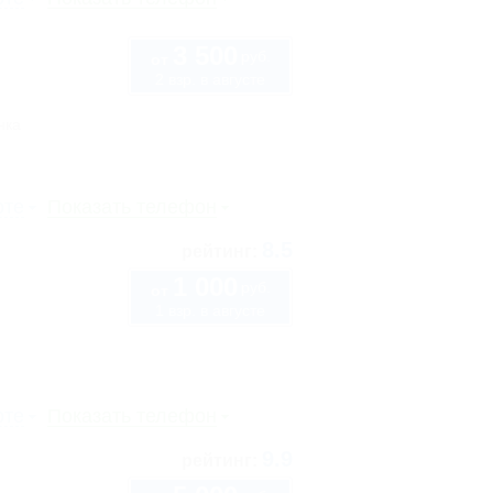
3 500
руб.
от
2 взр. в августе
нка
рте
Показать телефон
8.5
рейтинг:
1 000
руб.
от
1 взр. в августе
рте
Показать телефон
9.9
рейтинг: