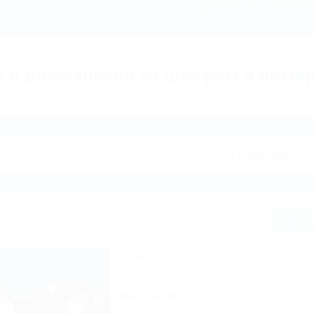
Должанская: Отдых в Должанской
ДЖИК
ТУАПСЕ
Ейск
КРАСНОДАР
Крым
Горнолыжные курорт
 в Должанской со шкафом в номер
пансионатов и гостиниц по направлению Должанская. Куда поехать 
Сп
Казачий берег
Семейный курорт
Ейск, Должанская, Коса Долгая
50м до моря
4км до центра
Wi-Fi
Кондиционер
Автостоянка