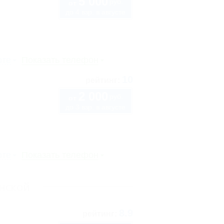
5 000
руб.
от
до 4 взр. в августе
рте
Показать телефон
10
рейтинг:
2 000
руб.
от
до 3 взр. в августе
рте
Показать телефон
нской
8.9
рейтинг: