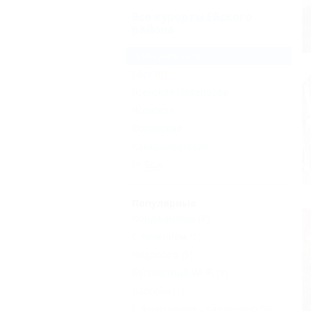
Все курорты Ейского
района
Должанская
(8)
Ейск
(6)
Ясенская Переправа
Ясенская
Копанская
Камышеватская
Еще
Популярные
Кондиционер
(8)
С лечением
(1)
Недорого
(5)
Бесплатный Wi-Fi
(7)
Бассейн
(1)
С животными - разрешено
(4)