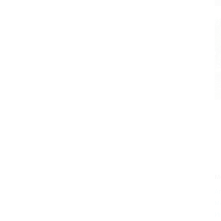
М
А
М
И