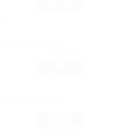
11 000
руб.
от
до 3 взр. в августе
нка
рте
Показать телефон
9.4
рейтинг:
3 350
руб.
от
до 4 взр. в августе
рте
Показать телефон
5 000
руб.
от
2 взр. в августе
1