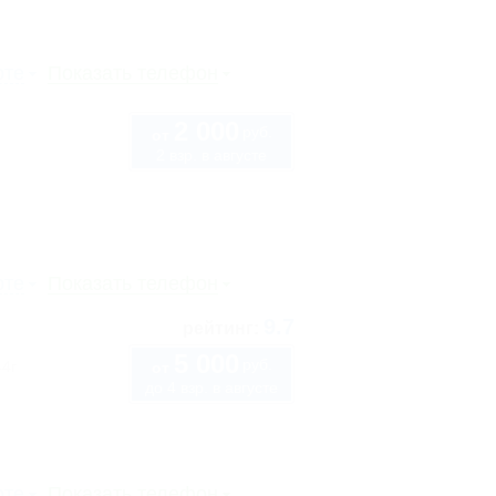
рте
Показать телефон
2 000
руб.
от
2 взр. в августе
рте
Показать телефон
9.7
рейтинг:
5 000
руб.
44г
от
до 4 взр. в августе
рте
Показать телефон