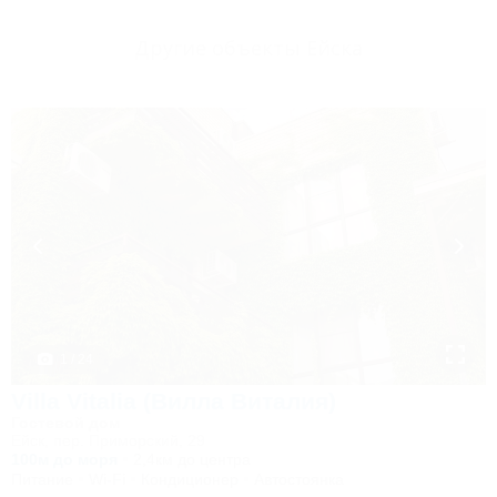
Другие объекты Ейска
1 / 24
Villa Vitalia (Вилла Виталия)
Гостевой дом
Ейск, пер. Приморский, 29
100м до моря
2,4км до центра
Питание
Wi-Fi
Кондиционер
Автостоянка