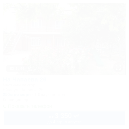
1 / 44
На Чапаева 26
Частный сектор
Ейск, ул. Чапаева, 26
250м до моря
1,9км до центра
Кондиционер
Показать телефон
3 350
руб.
от
до 4 взр. в августе