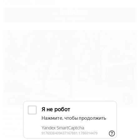
Показать телефон
3 400
руб.
от
2 взр. в августе
1 / 43
Кедр
База отдыха
Ейск, ул. Шмидта, 26
50м до моря
Кондиционер
Автостоянка