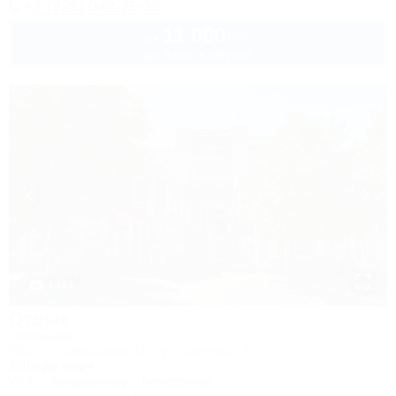
+7 (928) 042-75-38
11 000
руб.
от
до 3 взр. в августе
1 / 14
Отдых
Гостиница
Ейск, ул. Свердлова, 104/ ул. Энгельса, 47
300м до моря
Wi-Fi
Кондиционер
Автостоянка