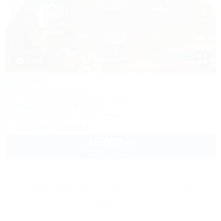
1 / 33
Дуняша
Частный гостевой дом
Ейск, Приморский бульвар, ул. Шмидта, 11
100м до моря
3км до центра
Wi-Fi
Кондиционер
Автостоянка
+7 (916) 117-90-67
5 000
руб.
от
2 взр. в августе
Другие объекты Частного сектора
Ейска