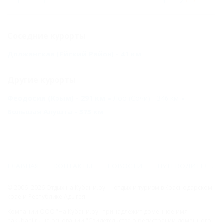
Соседние курорты
Должанская (Ейский Район) - 41 км
Другие курорты
Феодосия (Крым) - 291 км
Лоо (Сочи) - 346 км
Большая Алушта - 373 км
ГЛАВНАЯ
КОНТАКТЫ
НОВОСТИ
ПУТЕВОДИТЕЛЬ
© 2006–2026 Отдых.на Кубани.ру — отдых и туризм в Краснодарском
крае и Республике Адыгея.
Компании ООО "На Кубани.ру" принадлежит доменное имя
nakubani.ru на основании "Свидетельства о регистрации доменного