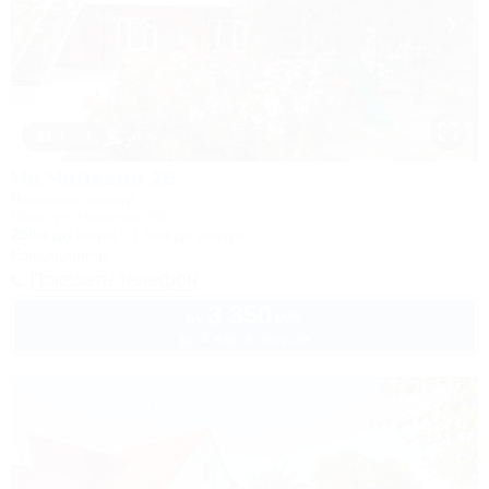
1 / 44
На Чапаева 26
Частный сектор
Ейск, ул. Чапаева, 26
250м до моря
1,9км до центра
Кондиционер
Показать телефон
3 350
руб.
от
до 4 взр. в августе