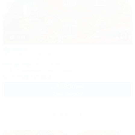
1 / 33
Дуняша
Частный гостевой дом
Ейск, Приморский бульвар, ул. Шмидта, 11
100м до моря
3км до центра
Wi-Fi
Кондиционер
Автостоянка
+7 (916) 117-90-67
5 000
руб.
от
2 взр. в августе
Другие объекты Ейска