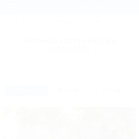
Фильтры и сортировка
Главная
СОЧИ
АНАПА
ГЕЛЕНДЖИК
ТУАПСЕ
ЕЙСК
КР
Регистрация
Частный сектор Ейска в
Вход
июле 2026
Дата заезда
Дата выезда
Список
На карте
Отзывы