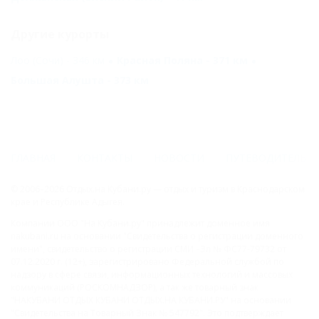
Другие курорты
Лоо (Сочи) - 346 км
Красная Поляна - 371 км
Большая Алушта - 373 км
ГЛАВНАЯ
КОНТАКТЫ
НОВОСТИ
ПУТЕВОДИТЕЛЬ
© 2006–2026 Отдых.на Кубани.ру — отдых и туризм в Краснодарском
крае и Республике Адыгея.
Компании ООО "На Кубани.ру" принадлежит доменное имя
nakubani.ru на основании "Свидетельства о регистрации доменного
имени", свидетельство о регистрации СМИ –Эл № ФС77-79732 от
07.12.2020 г. (12+), зарегистрировано Федеральной службой по
надзору в сфере связи, информационных технологий и массовых
коммуникаций (РОСКОМНАДЗОР), а так же товарный знак
"НАКУБАНИ ОТДЫХ КУБАНИ ОТДЫХ.НА КУБАНИ.РУ" на основании
"Свидетельства на Товарный Знак № 547792". Это подтверждает