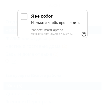
Архив
Отдых в Ейске в июле (3)
Частный сектор
(3)
Жильё для отдыха
(5)
Частные гостевые дома
(2)
Базы и дома отдыха
(2)
Еще
Все курорты Ейского района
Ейск
(5)
Должанская
(9)
Ясенская Переправа