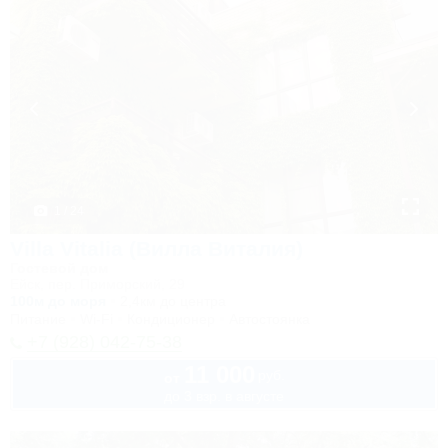
1 / 24
Villa Vitalia (Вилла Виталия)
Гостевой дом
Ейск, пер. Приморский, 29
100м до моря
2,4км до центра
Питание
Wi-Fi
Кондиционер
Автостоянка
+7 (928) 042-75-38
11 000
руб.
от
до 3 взр. в августе