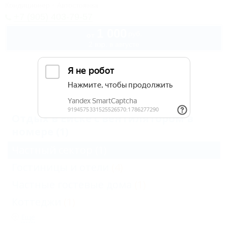
Кондиционер
Автостоянка
+7 (905) 403-79-57
1 000
руб.
от
2 взр. в августе
Архив
Отдых в Ейске с вентилятором в
номере (1)
Частный сектор
(1)
Гостиницы и отели
(4)
Частные гостевые дома
(1)
Коттеджи
(1)
Еще