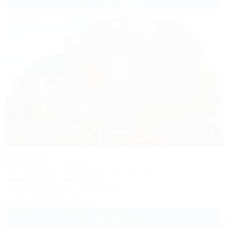
до 4 взр. в августе
1 / 33
Дуняша
Частный гостевой дом
Ейск, Приморский бульвар, ул. Шмидта, 11
100м до моря
3км до центра
Wi-Fi
Кондиционер
Автостоянка
+7 (916) 117-90-67
5 000
руб.
от