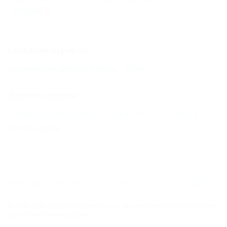
отеля
(3)
Соседние курорты
Должанская (Ейский Район) - 41 км
Другие курорты
Благовещенская (Анапа) - 203 км
Лоо (Сочи) - 346 км
СОЧИ - 365 км
ГЛАВНАЯ
КОНТАКТЫ
НОВОСТИ
ПУТЕВОДИТЕЛЬ
© 2006–2026 Отдых.на Кубани.ру — отдых и туризм в Краснодарском
крае и Республике Адыгея.