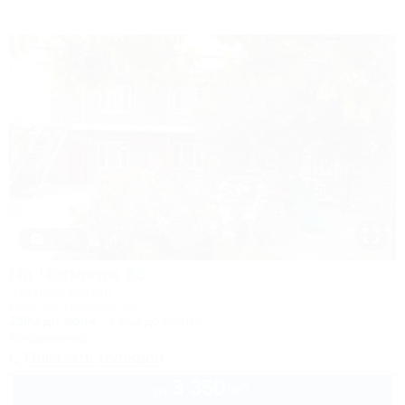
1 / 44
На Чапаева 26
Частный сектор
Ейск, ул. Чапаева, 26
250м до моря
1,9км до центра
Кондиционер
Показать телефон
3 350
руб.
от