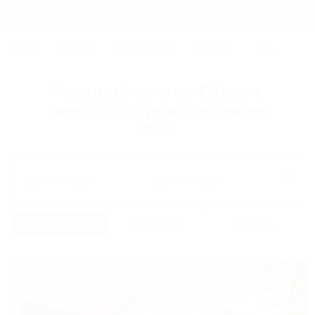
Фильтры и сортировка
Главная
СОЧИ
АНАПА
ГЕЛЕНДЖИК
ТУАПСЕ
ЕЙСК
КР
Регистрация
Частный сектор Ейска с
Вход
вентилятором в номере
2026
Дата заезда
Дата выезда
Список
На карте
Отзывы