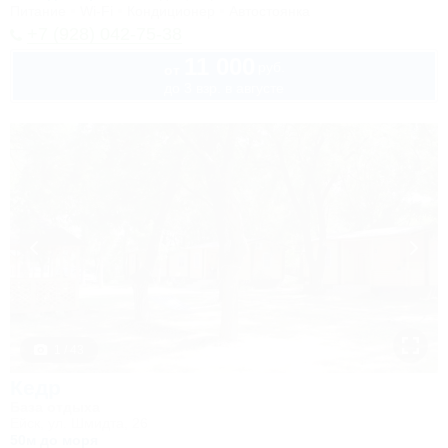
Питание
Wi-Fi
Кондиционер
Автостоянка
+7 (928) 042-75-38
11 000
руб.
от
до 3 взр. в августе
1 / 43
Кедр
База отдыха
Ейск, ул. Шмидта, 26
50м до моря