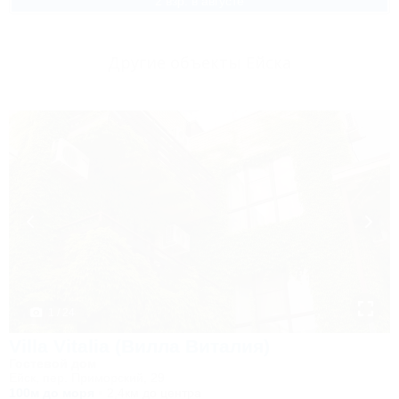
2 взр. в августе
Другие объекты Ейска
1 / 24
Villa Vitalia (Вилла Виталия)
Гостевой дом
Ейск, пер. Приморский, 29
100м до моря
2,4км до центра