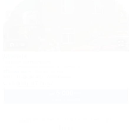
1 / 33
Дуняша
Частный гостевой дом
Ейск, Приморский бульвар, ул. Шмидта, 11
100м до моря
3км до центра
Wi-Fi
Кондиционер
Автостоянка
+7 (916) 117-90-67
5 000
руб.
от
2 взр. в августе
Другие объекты Частного сектора
Ейска