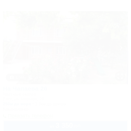
1 / 44
На Чапаева 26
Частный сектор
Ейск, ул. Чапаева, 26
250м до моря
1,9км до центра
Кондиционер
Показать телефон
3 350
руб.
от