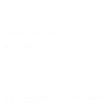
отеля
(3)
Соседние курорты
Должанская (Ейский Район) - 41 км
Другие курорты
Лаго-Наки - 323 км
Вардане (Сочи) - 346 км
Большая Алушта - 373 км
ГЛАВНАЯ
КОНТАКТЫ
НОВОСТИ
ПУТЕВОДИТЕЛЬ
© 2006–2026 Отдых.на Кубани.ру — отдых и туризм в Краснодарском
крае и Республике Адыгея.