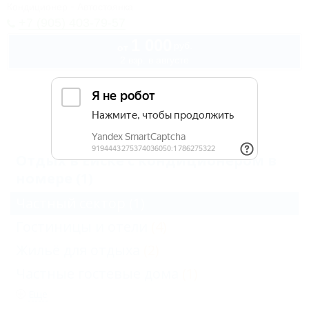
Кондиционер
Автостоянка
+7 (905) 403-79-57
1 000
руб.
от
2 взр. в августе
Архив
Отдых в Ейске с кондиционером в
номере (1)
Частный сектор
(1)
Гостиницы и отели
(4)
Жильё для отдыха
(2)
Частные гостевые дома
(1)
Еще