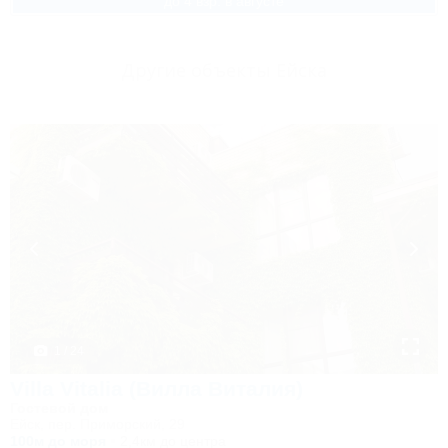
до 4 взр. в августе
Другие объекты Ейска
1 / 24
Villa Vitalia (Вилла Виталия)
Гостевой дом
Ейск, пер. Приморский, 29
100м до моря
2,4км до центра