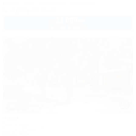
Питание
Wi-Fi
Кондиционер
Автостоянка
+7 (928) 042-75-38
11 000
руб.
от
до 3 взр. в августе
1 / 43
Кедр
База отдыха
Ейск, ул. Шмидта, 26
50м до моря