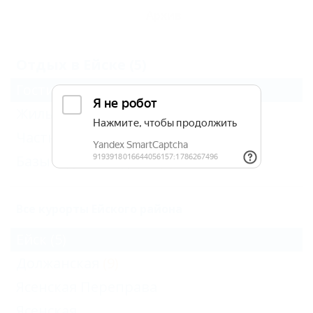
Архив
Отдых в Ейске (5)
Гостиницы и отели
(4)
Жильё для отдыха
(8)
Частный сектор
(4)
Базы и дома отдыха
(3)
Все курорты Ейского района
Ейск
(5)
Должанская
(9)
Ясенская Переправа
Ясенская