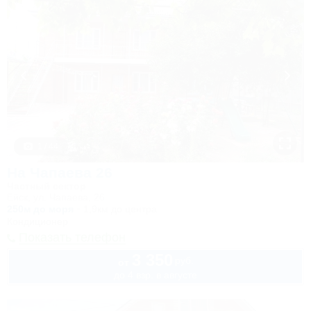
1 / 44
На Чапаева 26
Частный сектор
Ейск, ул. Чапаева, 26
250м до моря
1,9км до центра
Кондиционер
Показать телефон
3 350
руб.
от
до 4 взр. в августе