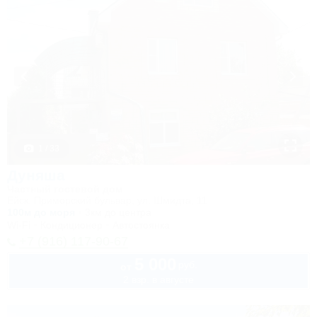
1 / 33
Дуняша
Частный гостевой дом
Ейск, Приморский бульвар, ул. Шмидта, 11
100м до моря
3км до центра
Wi-Fi
Кондиционер
Автостоянка
+7 (916) 117-90-67
5 000
руб.
от
2 взр. в августе