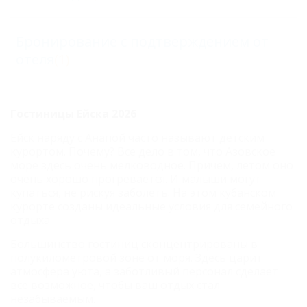
Бронирование с подтверждением от
отеля
(1)
Гостиницы Ейска 2026
Ейск наряду с Анапой часто называют детским
курортом. Почему? Все дело в том, что Азовское
море здесь очень мелководное. Причем, летом оно
очень хорошо прогревается. И малыши могут
купаться, не рискуя заболеть. На этом кубанском
курорте созданы идеальные условия для семейного
отдыха.
Большинство гостиниц сконцентрированы в
полукилометровой зоне от моря. Здесь царит
атмосфера уюта, а заботливый персонал сделает
все возможное, чтобы ваш отдых стал
незабываемым.