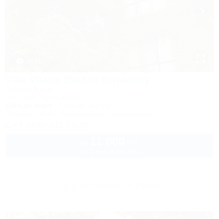
1 / 24
Villa Vitalia (Вилла Виталия)
Гостевой дом
Ейск, пер. Приморский, 29
100м до моря
2,4км до центра
Питание
Wi-Fi
Кондиционер
Автостоянка
+7 (928) 042-75-38
11 000
руб.
от
до 3 взр. в августе
Другие объекты Ейска