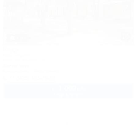
1 / 43
Кедр
База отдыха
Ейск, ул. Шмидта, 26
50м до моря
Кондиционер
Автостоянка
+7 (905) 403-79-57
1 000
руб.
от
2 взр. в августе
Архив