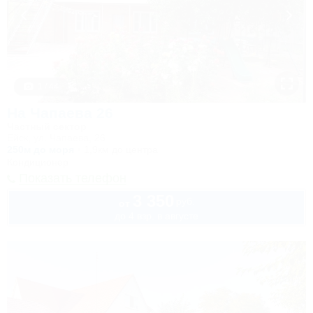
1 / 44
На Чапаева 26
Частный сектор
Ейск, ул. Чапаева, 26
250м до моря
1,9км до центра
Кондиционер
Показать телефон
3 350
руб.
от
до 4 взр. в августе