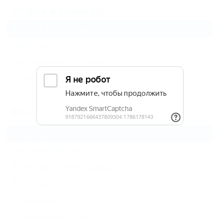
Отдых в Ейске (6)
Жильё для отдыха
(8)
Частный сектор
(4)
Гостиницы и отели
(4)
Базы и дома отдыха
(3)
Все курорты Ейского района
Ейск
(6)
Должанская
(8)
Ясенская Переправа
Ясенская
Копанская
Камышеватская