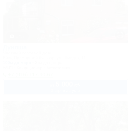
1 / 33
Дуняша
Частный гостевой дом
Ейск, Приморский бульвар, ул. Шмидта, 11
100м до моря
3км до центра
Wi-Fi
Кондиционер
Автостоянка
+7 (916) 117-90-67
5 000
руб.
от
2 взр. в августе