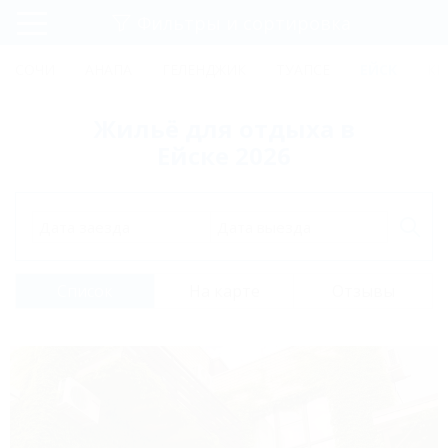
Фильтры и сортировка
Главная
СОЧИ
АНАПА
ГЕЛЕНДЖИК
ТУАПСЕ
ЕЙСК
КР
Регистрация
Жильё для отдыха в
Вход
Ейске 2026
Дата заезда
Дата выезда
Список
На карте
Отзывы