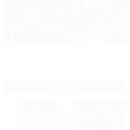
1 / 24
Villa Vitalia (Вилла Виталия)
Гостевой дом
Ейск, пер. Приморский, 29
100м до моря
2,4км до центра
Питание
Wi-Fi
Кондиционер
Автостоянка
+7 (928) 042-75-38
11 000
руб.
от
до 3 взр. в августе