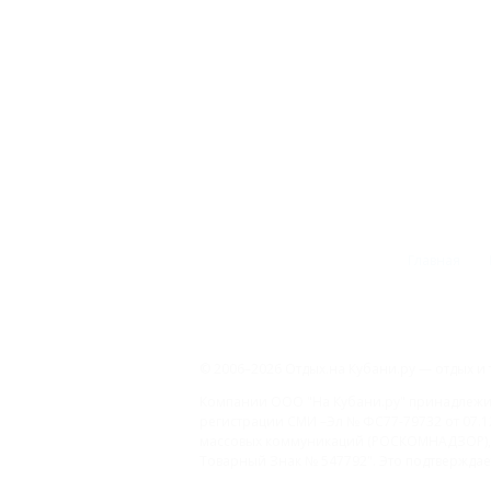
Главная
© 2006–2026 Отдых.на Кубани.ру — отдых и 
Компании ООО "На Кубани.ру" принадлежит 
регистрации СМИ –Эл № ФС77-79732 от 07.1
массовых коммуникаций (РОСКОМНАДЗОР), 
Товарный Знак № 547792". Это подтверждает