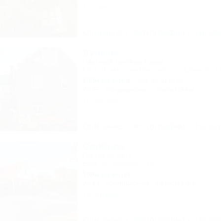
1 отзыв
Описание
Фотографии
На ка
Дуняша
Частный гостевой дом
Ейск, Приморский бульвар, ул. Шмидта, 1
100м до моря
3км до центра
Wi-Fi
Кондиционер
Автостоянка
11 отзывов
Описание
Фотографии
На ка
Свобода
Гостевой дом
Ейск, ул. Свободы, 12
100м до моря
Wi-Fi
Кондиционер
Автостоянка
18 отзывов
Описание
Фотографии
На ка