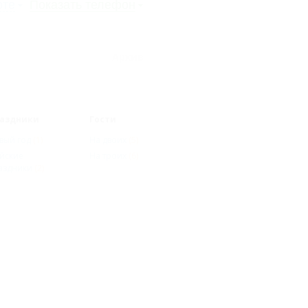
рте
Показать телефон
Архив
аздники
Гости
вый год
(1)
На двоих
(5)
йские
На троих
(6)
аздники
(2)