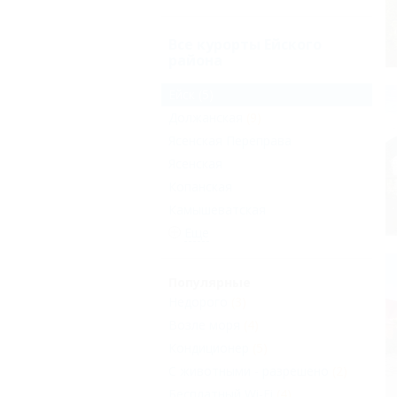
Все курорты Ейского
района
Ейск
(5)
Должанская
(9)
Ясенская Переправа
Ясенская
Копанская
Камышеватская
Еще
Популярные
Недорого
(3)
Возле моря
(4)
Кондиционер
(5)
С животными - разрешено
(2)
Бесплатный Wi-Fi
(4)