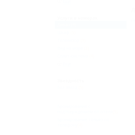
Еще
Д
Услуги в номерах
Л
Диван
(4)
Шкаф
(5)
Телевизор
(3)
Вид на море
(3)
Сплит-система
(4)
Еще
Звездность
Без звезд
(5)
Бронирование с
подтверждением от отеля
(5)
Бронирование только по
телефону
(4)