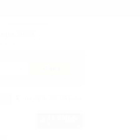
- бронирование, цены 2026 - Отдых.на Кубани.ру
Регистрация
Вход
ы
Термальные источники
ере 2026
 в Ейске?
Поиск
исок
На карте
Отзывы
11 000
руб.
от
до 3 взр. в августе
нка