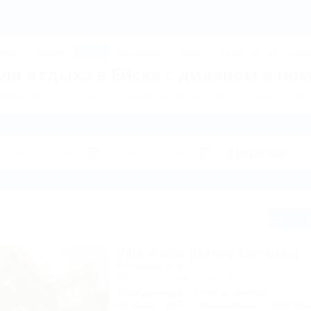
Ейск: Жильё для отдыха в Ейске с диваном в номере 
ДЖИК
ТУАПСЕ
Ейск
КРАСНОДАР
Крым
Горнолыжные курорт
ля отдыха в Ейске с диваном в ном
ание жилья для отдыха по направлению Ейск. Куда поехать на отдых
Сп
Villa Vitalia (Вилла Виталия)
Гостевой дом
Ейск, пер. Приморский, 29
100м до моря
2,4км до центра
Питание
Wi-Fi
Кондиционер
Автостоя