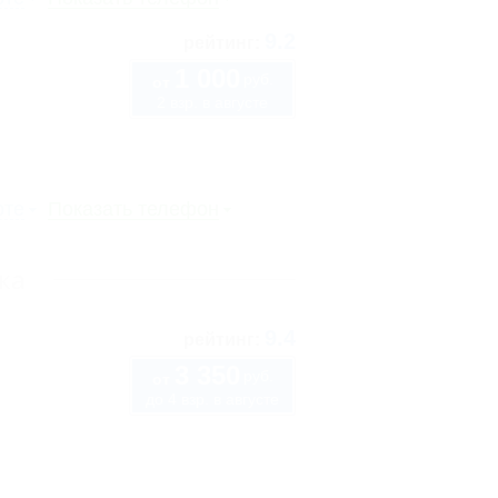
9.2
рейтинг:
1 000
руб.
от
2 взр. в августе
рте
Показать телефон
ка
9.4
рейтинг:
3 350
руб.
от
до 4 взр. в августе