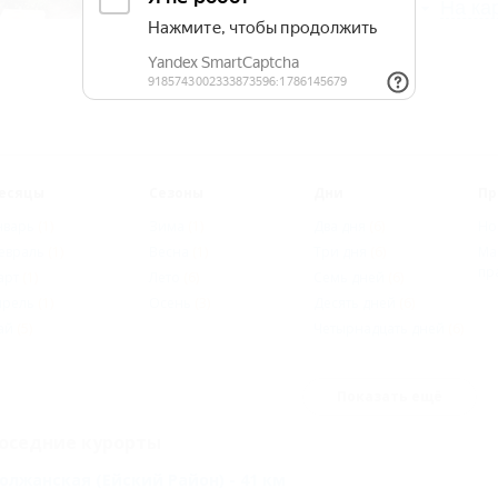
Описание
Фотографии
На ка
есяцы
Сезоны
Дни
Пр
нварь
(1)
Зима
(1)
Два дня
(6)
Но
евраль
(1)
Весна
(1)
Три дня
(6)
Ма
пр
арт
(1)
Лето
(6)
Семь дней
(6)
прель
(1)
Осень
(3)
Десять дней
(6)
ай
(5)
Четырнадцать дней
(6)
Показать ещё
оседние курорты
олжанская (Ейский Район) - 41 км