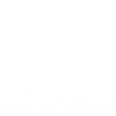
Контакты
Новости
Путеводитель
Форум
Профессионалам
Политика конфиденциальности
туризм в Краснодарском крае и Республике Адыгея.
доменное имя nakubani.ru на основании "Свидетельства о регистрации 
2.2020 г. (12+), зарегистрировано Федеральной службой по надзору в с
а так же товарный знак "НАКУБАНИ ОТДЫХ КУБАНИ ОТДЫХ.НА КУБАНИ.РУ" 
 юридическую защиту прав, согласно статьям 1252 ГК РФ, 1484 ГК РФ и 122