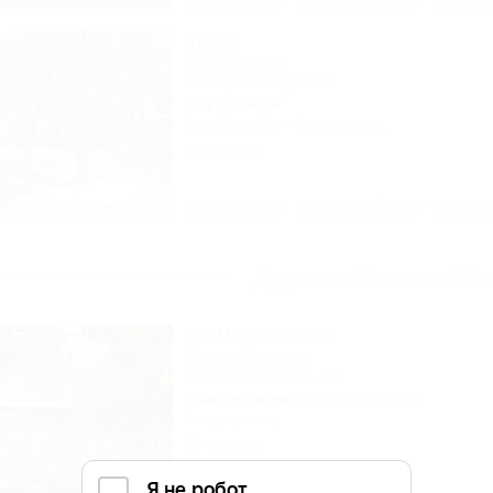
Кедр
База отдыха
Ейск, ул. Шмидта, 26
50м до моря
Кондиционер
Автостоянка
11 отзывов
Описание
Фотографии
На ка
Другие объекты Ейс
На Чапаева 26
Частный сектор
Ейск, ул. Чапаева, 26
250м до моря
1,9км до центра
Кондиционер
14 отзывов