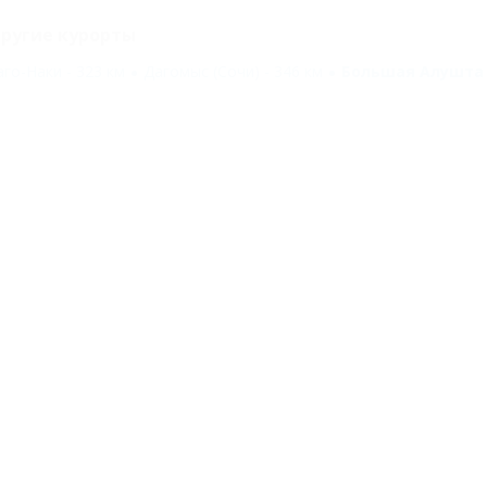
ругие курорты
аго-Наки - 323 км
Дагомыс (Сочи) - 346 км
Большая Алушта 