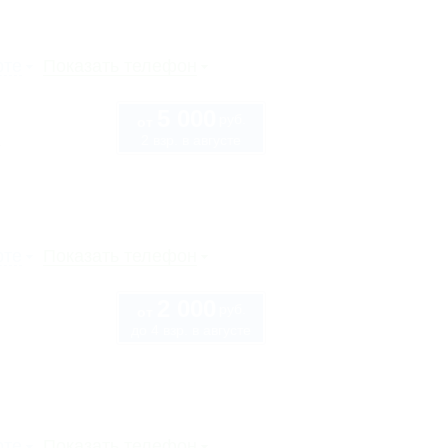
рте
Показать телефон
5 000
руб.
от
2 взр. в августе
1
рте
Показать телефон
2 000
руб.
от
до 4 взр. в августе
рте
Показать телефон