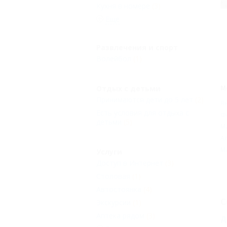
Кухня в номере
(3)
Еще
Развлечения и спорт
Волейбол
(1)
М
Отдых с детьми
Принимаются дети до 5 лет
(2)
Я
Есть условия для отдыха с
Ф
детьми
(5)
М
А
М
Услуги
Доступ в Интернет
(3)
Столовая
(1)
Автостоянка
(4)
С
Экскурсии
(1)
Аптека рядом
(3)
Д