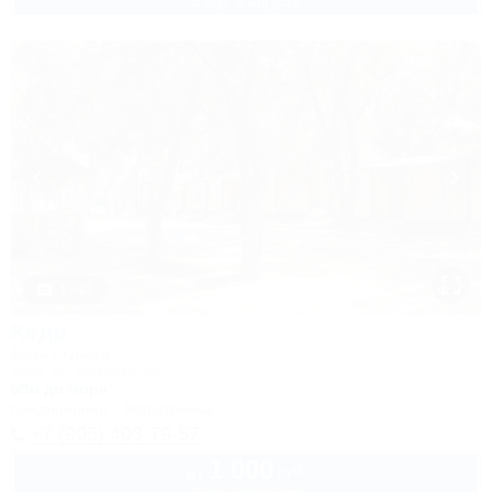
2 взр. в августе
1 / 43
Кедр
База отдыха
Ейск, ул. Шмидта, 26
50м до моря
Кондиционер
Автостоянка
+7 (905) 403-79-57
1 000
руб.
от