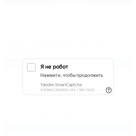
2 взр. в августе
Архив
Отдых в Ейске с вентилятором в
номере (1)
Жильё для отдыха
(1)
Гостиницы и отели
(4)
Частный сектор
(1)
Базы и дома отдыха
(1)
Все курорты Ейского района
Ейск
(5)