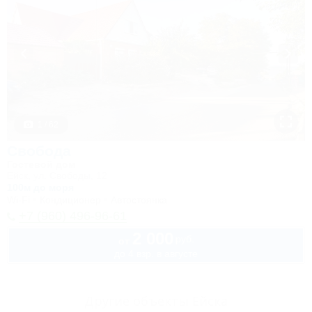
1 / 62
Свобода
Гостевой дом
Ейск, ул. Свободы, 12
100м до моря
Wi-Fi
Кондиционер
Автостоянка
+7 (960) 496-96-61
2 000
руб.
от
до 4 взр. в августе
Другие объекты Ейска