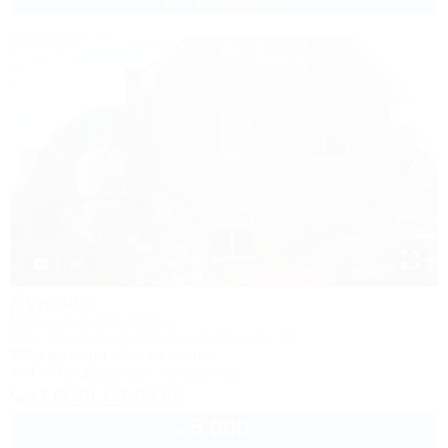
до 4 взр. в августе
1 / 33
Дуняша
Частный гостевой дом
Ейск, Приморский бульвар, ул. Шмидта, 11
100м до моря
3км до центра
Wi-Fi
Кондиционер
Автостоянка
+7 (916) 117-90-67
5 000
руб.
от