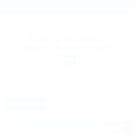
Фильтры и сортировка
Главная
СОЧИ
АНАПА
ГЕЛЕНДЖИК
ТУАПСЕ
ЕЙСК
КР
Регистрация
Жильё для отдыха в
Вход
Ейске с вентилятором в
номере
2026
Дата заезда
Дата выезда
Список
На карте
Отзывы