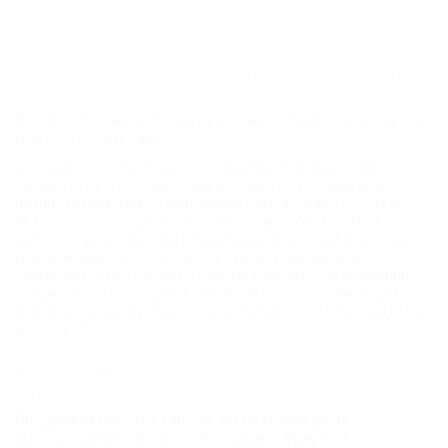
ГЛАВНАЯ
КОНТАКТЫ
НОВОСТИ
ПУТЕВОДИТЕЛЬ
© 2006–2026 Отдых.на Кубани.ру — отдых и туризм в Краснодарском
крае и Республике Адыгея.
Компании ООО "На Кубани.ру" принадлежит доменное имя
nakubani.ru на основании "Свидетельства о регистрации доменного
имени", свидетельство о регистрации СМИ –Эл № ФС77-79732 от
07.12.2020 г. (12+), зарегистрировано Федеральной службой по
надзору в сфере связи, информационных технологий и массовых
коммуникаций (РОСКОМНАДЗОР), а так же товарный знак
"НАКУБАНИ ОТДЫХ КУБАНИ ОТДЫХ.НА КУБАНИ.РУ" на основании
"Свидетельства на Товарный Знак № 547792". Это подтверждает
юридическую защиту прав, согласно статьям 1252 ГК РФ, 1484 ГК РФ
и 1229 ГК РФ.
ООО "На Кубани.ру"
2312157635
1082312013827
Продолжая работу с сайтом, вы подтверждаете
Все права защищены.
использование сайтом cookies вашего браузера.