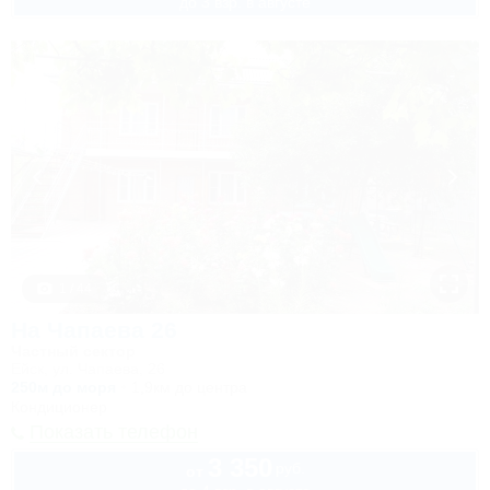
до 3 взр. в августе
1 / 44
На Чапаева 26
Частный сектор
Ейск, ул. Чапаева, 26
250м до моря
1,9км до центра
Кондиционер
Показать телефон
3 350
руб.
от