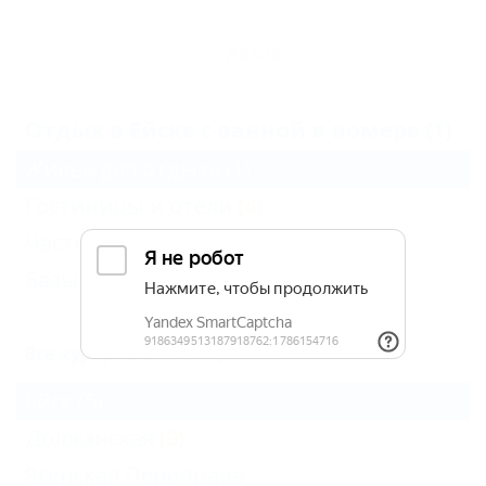
Архив
Отдых в Ейске с ванной в номере (1)
Жильё для отдыха
(1)
Гостиницы и отели
(4)
Частный сектор
(1)
Базы и дома отдыха
(1)
Все курорты Ейского района
Ейск
(5)
Должанская
(9)
Ясенская Переправа