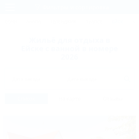
Фильтры и сортировка
Главная
СОЧИ
АНАПА
ГЕЛЕНДЖИК
ТУАПСЕ
ЕЙСК
КР
Регистрация
Жильё для отдыха в
Вход
Ейске с ванной в номере
2026
Дата заезда
Дата выезда
Список
На карте
Отзывы