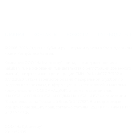
ГЛАВНАЯ
КОНТАКТЫ
НОВОСТИ
ПУТЕВОДИТЕЛЬ
© 2006–2026 Отдых.на Кубани.ру — отдых и туризм в Краснодарском
крае и Республике Адыгея.
Компании ООО "На Кубани.ру" принадлежит доменное имя
nakubani.ru на основании "Свидетельства о регистрации доменного
имени", свидетельство о регистрации СМИ –Эл № ФС77-79732 от
07.12.2020 г. (12+), зарегистрировано Федеральной службой по
надзору в сфере связи, информационных технологий и массовых
коммуникаций (РОСКОМНАДЗОР), а так же товарный знак
"НАКУБАНИ ОТДЫХ КУБАНИ ОТДЫХ.НА КУБАНИ.РУ" на основании
"Свидетельства на Товарный Знак № 547792". Это подтверждает
юридическую защиту прав, согласно статьям 1252 ГК РФ, 1484 ГК РФ
и 1229 ГК РФ.
ООО "На Кубани.ру"
2312157635
1082312013827