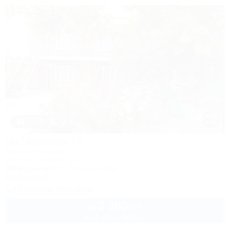
1 / 44
На Чапаева 26
Частный сектор
Ейск, ул. Чапаева, 26
250м до моря
1,9км до центра
Кондиционер
Показать телефон
3 350
руб.
от
до 4 взр. в августе