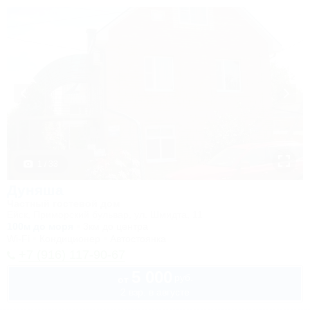
1 / 33
Дуняша
Частный гостевой дом
Ейск, Приморский бульвар, ул. Шмидта, 11
100м до моря
3км до центра
Wi-Fi
Кондиционер
Автостоянка
+7 (916) 117-90-67
5 000
руб.
от
2 взр. в августе