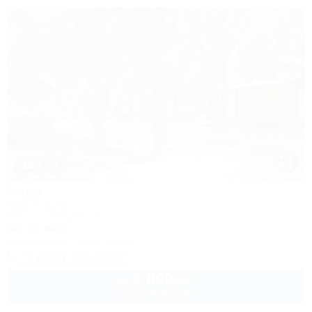
1 / 43
Кедр
База отдыха
Ейск, ул. Шмидта, 26
50м до моря
Кондиционер
Автостоянка
+7 (905) 403-79-57
1 000
руб.
от
2 взр. в августе