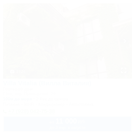
1 / 24
Villa Vitalia (Вилла Виталия)
Гостевой дом
Ейск, пер. Приморский, 29
100м до моря
2,4км до центра
Питание
Wi-Fi
Кондиционер
Автостоянка
+7 (928) 042-75-38
11 000
руб.
от
до 3 взр. в августе