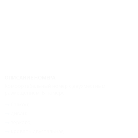
(вид на лес)
Junior Suite 4*
двухместный с
балконом (вид
на лес)
Junior Suite 4*
двухместный с
ОПИСАНИЕ НОМЕРА
балконом (вид
Комфортабельный номер с двухместным
на море)
размещением. В номере:
Standard 3*
балкон;
двухместный
диван;
Standard mini 3*
зеркало;
двухместный
кровать двуспальная;
Standart plus 3*