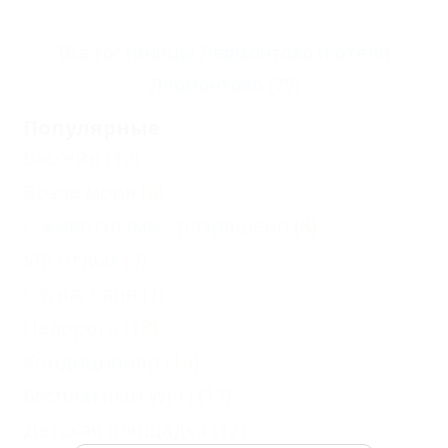
Все
гостиницы Лермонтово
и
отели
Лермонтово
(75)
Популярные
Бассейн
(12)
Возле моря
(8)
С животными - разрешено
(8)
VIP отдых
(3)
Сауна, баня
(1)
Недорого
(13)
Кондиционер
(19)
Бесплатный Wi-Fi
(17)
Детская площадка
(12)