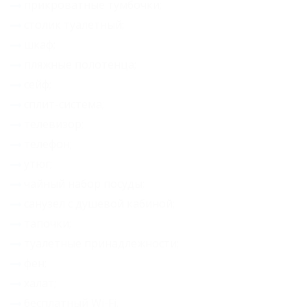
прикроватные тумбочки;
двухместный
столик туалетный;
шкаф;
Suite 3*
пляжные полотенца;
двухкомнатный
сейф;
двухместный
сплит-система;
Superior 3*
телевизор;
двухместный
телефон;
Карта
утюг;
чайный набор посуды;
Отзывы
санузел с душевой кабиной;
тапочки;
туалетные принадлежности;
фен;
халат;
бесплатный Wi-Fi.