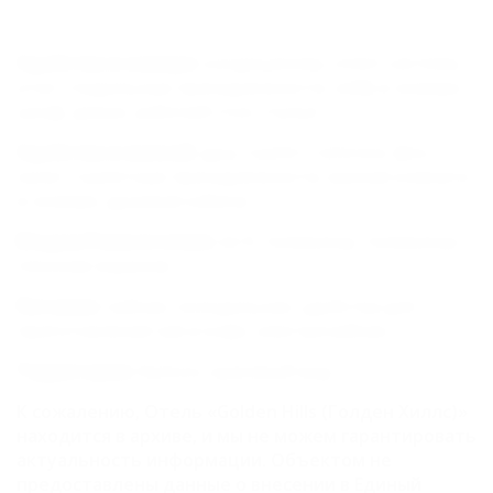
Удобства в номере:
кондиционер, сплит-система,
утюг, гладильные принадлежности, сейф в номере,
шкаф, диван, рабочий стол, стулья
Удобства в ванной:
душ, туалет, тапочки, фен,
халат, туалетные принадлежности, ванная комната
в номере, душевая кабина
Медиа/Развлечения:
wi-fi, телевизор, телевизор с
плоским экраном
Питание:
чайник, холодильник, удобства для
приготовления чая и кофе, электрочайник
Территория:
балкон, красивый вид
К сожалению, Отель «Golden Hills (Голден Хиллс)»
находится в архиве, и мы не можем гарантировать
актуальность информации. Объектом не
предоставлены данные о внесении в Единый