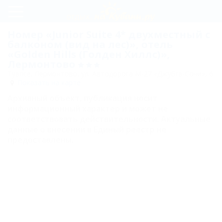
Регистрация
Номер «Junior Suite 4* двухместный с
балконом (вид на лес)», отель
Вход
«Golden Hills (Голден Хиллс)»,
Лермонтово
Golden
Туапсе, Лермонтово, ул. Автодорога М-27 «Джубга-Сочи», 6
Показать на карте
Hills
Архивный объект, публикация носит
(Голден
информационный характер и может не
Хиллс)
соответствовать действительности. Актуальные
данные о внесении в Единый реестр не
Номера
предоставлены.
Deluxe 3*
двухместный
Junior Suite 4*
двухместный
без балкона