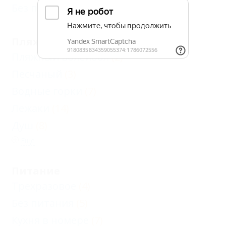
Без посредников
(19)
Пляж
Пляжный волейбол
(2)
Песчаный
(3)
Водные горки
(7)
Лежаки
(14)
Душ
(8)
Еще
Питание
Трехразовое
(4)
Без питания
(5)
Кухня в номере
(7)