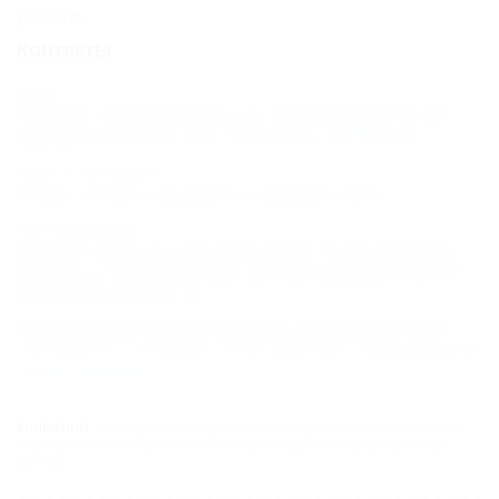
реестр.
Контакты
Адрес:
Туапсе, Лермонтово, ул. Автодорога М-27
«Джубга-Сочи», 6
Показать на карте
Адрес в Интернете:
https://otdih.nakubani.ru/golden-hills/
Почтовый адрес:
352847, Краснодарский край, Туапсинский
район, с. Лермонтово, ул. Автодорога М-27
«Джубга-Сочи», 6
Номер реестровой записи: С232024021259
Тип объекта: Гостиница, Статус: Действует. Информация из
Единого реестра
.
ВНИМАНИЕ!
Вся информация предоставлена туроператором. Редакция
портала не несёт ответственность за достоверность представленных
данных.