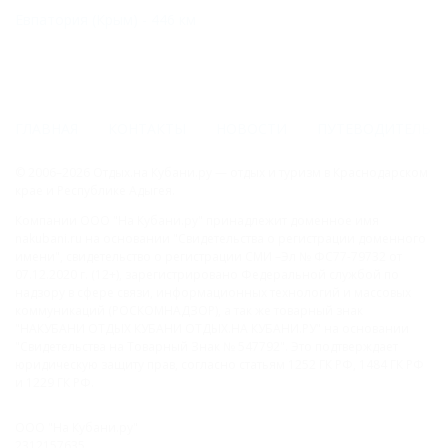
Евпатория (Крым) - 446 км
ГЛАВНАЯ
КОНТАКТЫ
НОВОСТИ
ПУТЕВОДИТЕЛЬ
© 2006–2026 Отдых.на Кубани.ру — отдых и туризм в Краснодарском
крае и Республике Адыгея.
Компании ООО "На Кубани.ру" принадлежит доменное имя
nakubani.ru на основании "Свидетельства о регистрации доменного
имени", свидетельство о регистрации СМИ –Эл № ФС77-79732 от
07.12.2020 г. (12+), зарегистрировано Федеральной службой по
надзору в сфере связи, информационных технологий и массовых
коммуникаций (РОСКОМНАДЗОР), а так же товарный знак
"НАКУБАНИ ОТДЫХ КУБАНИ ОТДЫХ.НА КУБАНИ.РУ" на основании
"Свидетельства на Товарный Знак № 547792". Это подтверждает
юридическую защиту прав, согласно статьям 1252 ГК РФ, 1484 ГК РФ
и 1229 ГК РФ.
ООО "На Кубани.ру"
2312157635