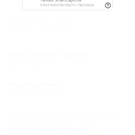
Сауна
(1)
Настольный теннис
(6)
Бассейн открытый
(12)
Еще
Услуги делового туризма
Банкетный зал
(1)
Отдых с детьми
Детская комната
(2)
Детский игровой зал
(1)
Есть условия для отдыха с детьми
(19)
Принимаются дети до 5 лет
(9)
Детский открытый бассейн
(4)