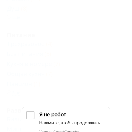
Душ
(8)
Еще
Питание
Трехразовое
(4)
Без питания
(5)
Кухня в номере
(7)
Общая кухня
(7)
Пансион
(1)
Еще
Развлечения и спорт
Бильярд
(3)
Мини-футбол
(1)