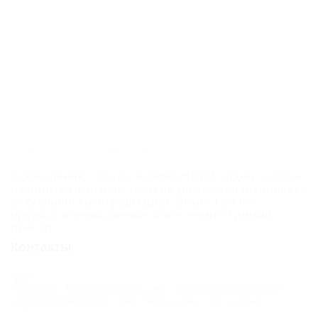
(вид на лес)
Junior Suite 4*
двухместный с
балконом (вид
на лес)
Junior Suite 4*
Посмотреть на Яндекс.Картах
двухместный с
К сожалению, Отель «Golden Hills (Голден Хиллс)»
балконом (вид
находится в архиве, и мы не можем гарантировать
актуальность информации. Объектом не
на море)
предоставлены данные о внесении в Единый
Standard 3*
реестр.
Контакты
двухместный
Standard mini 3*
Адрес:
Туапсе, Лермонтово, ул. Автодорога М-27
двухместный
«Джубга-Сочи», 6
Показать на карте
Standart plus 3*