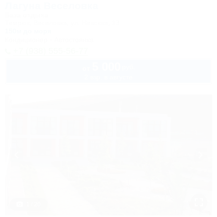
Лагуна Веселовка
База отдыха
Темрюк, Веселовка, ул. Невская, 13
150м до моря
Кондиционер
Автостоянка
+7 (938) 555-56-77
5 000
руб.
от
2 взр. в августе
1 / 20