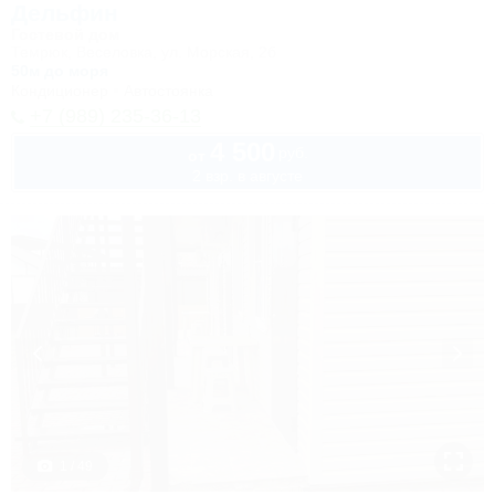
Дельфин
Гостевой дом
Темрюк, Веселовка, ул. Морская, 2б
50м до моря
Кондиционер
Автостоянка
+7 (989) 235-36-13
4 500
руб.
от
2 взр. в августе
1 / 49