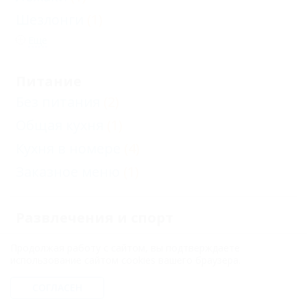
Шезлонги
(1)
Еще
Питание
Без питания
(2)
Общая кухня
(1)
Кухня в номере
(4)
Заказное меню
(1)
Развлечения и спорт
Бассейн открытый
(1)
Продолжая работу с сайтом, вы подтверждаете
использование сайтом cookies вашего браузера.
Отдых с детьми
СОГЛАСЕН
Есть условия для отдыха с детьми
(4)