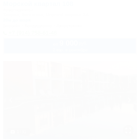
Морской квартал 108
Апартаменты
Темрюк, Веселовка, Морской квартал, 2А
20м до моря
Бассейн
Кондиционер
Автостоянка
+7 (914) 758-61-46
9 000
руб.
от
2 взр. в сентябре
1 / 31