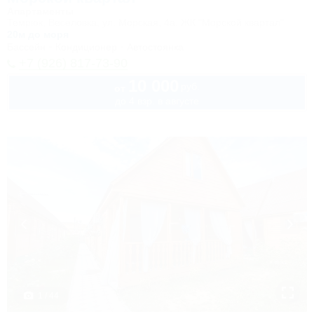
Апартаменты
Темрюк, Веселовка, ул. Морская, 4а, ЖК "Морской квартал"
20м до моря
Бассейн
Кондиционер
Автостоянка
+7 (926) 817-73-90
10 000
руб.
от
до 4 взр. в августе
1 / 44