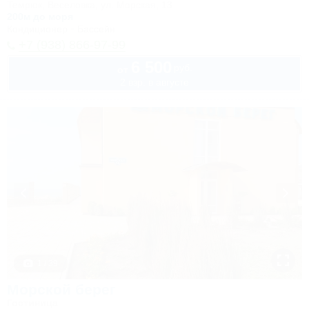
Темрюк, Веселовка, ул. Морская, 13
200м до моря
Кондиционер
Бассейн
+7 (938) 866-97-99
6 500
руб.
от
2 взр. в августе
1 / 39
Морской берег
Гостиница