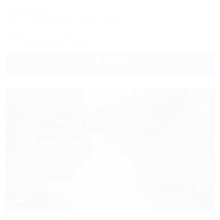
Темрюк, Веселовка, ул. Жукова, 14
400м до моря
Wi-Fi
Кондиционер
Автостоянка
Акция "Обвал цен!"
+7 (988) 317-70-01
2 565
руб.
от
2 взр. в августе
1 / 46
АртДиЖан