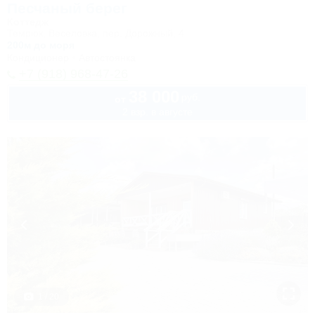
Песчаный берег
Коттедж
Темрюк, Веселовка, пер. Дорожный, 4
200м до моря
Кондиционер
Автостоянка
+7 (918) 968-47-26
38 000
руб.
от
2 взр. в августе
1 / 20