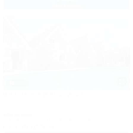
от
2 взр. в августе
1 / 52
White House (Белый дом)
Коттедж
Темрюк, Голубицкая, Кооператив Лазурный Берег, ул.
Прибрежная, 75
500м до моря
Wi-Fi
Кондиционер
Бассейн
Автостоянка
+7 (938) 413-05-44