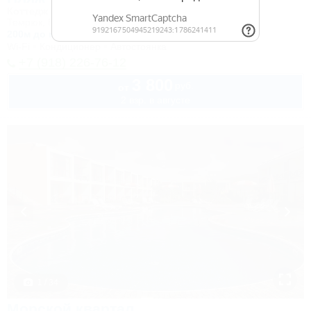
Коттедж
Темрюк, Веселовка, пер. Приморский, 6
200м до моря
Wi-Fi
Кондиционер
Автостоянка
+7 (918) 226-76-12
3 800
руб.
от
2 взр. в августе
1 / 34
Морской квартал