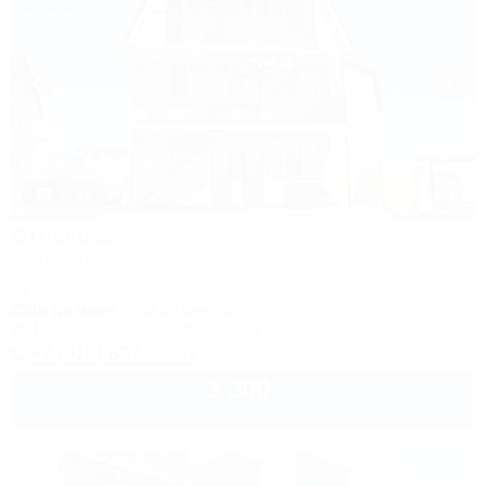
1 / 23
Стрекоза
Гостевой дом
Темрюк, Голубицкая, территория ПК «Кавказ», Новозападная,
44
250м до моря
3км до центра
Wi-Fi
Кондиционер
Автостоянка
+7 (916) 837-22-93
2 300
руб.
от
2 взр. в августе