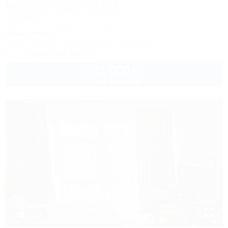
Морской квартал 212
Апартаменты
Темрюк, Веселовка, ул. Морская, 4а
20м до моря
Wi-Fi
Бассейн
Кондиционер
Автостоянка
+7 (914) 554-30-98
11 000
руб.
от
2 взр. в августе
1 / 11