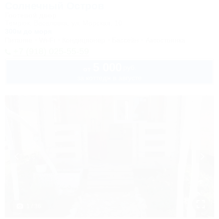
Солнечный Остров
Гостевой двор
Темрюк, Веселовка, ул. Морская, 10
300м до моря
Питание
Wi-Fi
Кондиционер
Бассейн
Автостоянка
+7 (918) 025-55-59
5 000
руб.
от
за коттедж в августе
1 / 36