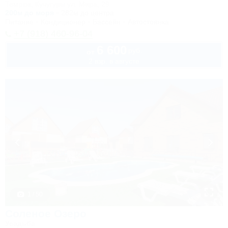
Темрюк, Кучугуры ул. Мира, 29
200м до моря
282м до центра
Питание
Кондиционер
Бассейн
Автостоянка
+7 (918) 460-96-04
6 600
руб.
от
2 взр. в августе
1 / 50
Соленое Озеро
Усадьба