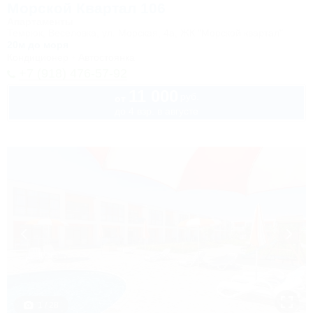
Морской Квартал 106
Апартаменты
Темрюк, Веселовка, ул. Морская, 4а, ЖК "Морской квартал"
20м до моря
Кондиционер
Автостоянка
+7 (918) 476-57-92
11 000
руб.
от
до 4 взр. в августе
1 / 28