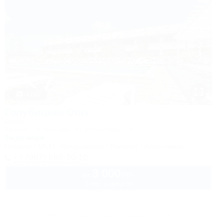
1 / 31
Голубицкая Onix
Отель
Темрюк, Голубицкая, ул. Курортная, 127
9м до моря
Питание
Wi-Fi
Кондиционер
Бассейн
Автостоянка
+7 (967) 660-20-10
3 000
руб.
от
2 взр. в августе