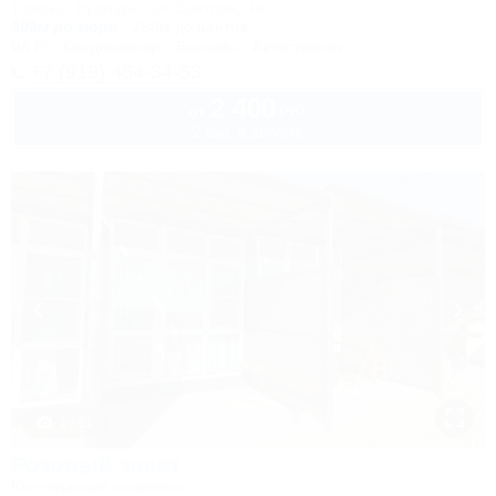
Темрюк, Кучугуры, ул. Светлая, 4а
300м до моря
250м до центра
Wi-Fi
Кондиционер
Бассейн
Автостоянка
+7 (918) 454-34-53
2 400
руб.
от
2 взр. в августе
1 / 21
Розовый закат
Коттеджный комплекс