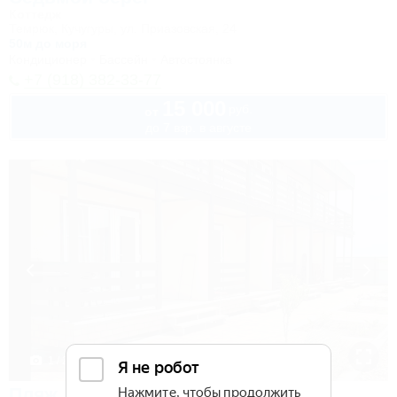
Коттедж
Темрюк, Кучугуры, ул. Приазовская, 24
50м до моря
Кондиционер
Бассейн
Автостоянка
+7 (918) 382-33-77
15 000
руб.
от
до 7 взр. в августе
1 / 28
Пляж