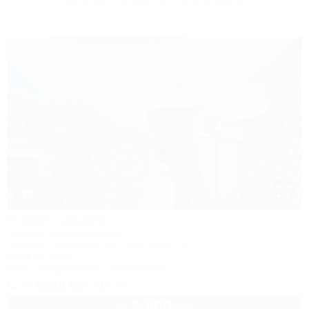
Другие объекты Голубицкой
1 / 57
У двух сестер
Частное домовладение
Темрюк, Голубицкая, ул. Советская, 12а
600м до моря
Wi-Fi
Кондиционер
Автостоянка
+7 (918) 634-70-74
2 800
руб.