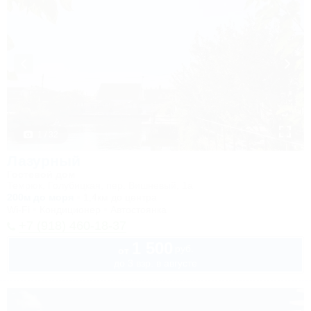
1 / 32
Лазурный
Гостевой дом
Темрюк, Голубицкая, пер. Вишневый, 1а
200м до моря
1,4км до центра
Wi-Fi
Кондиционер
Автостоянка
+7 (918) 460-18-37
1 500
руб.
от
до 3 взр. в августе