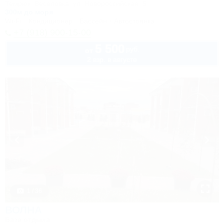
Темрюк, Веселовка, ул. Новороссийская, 5
300м до моря
Wi-Fi
Кондиционер
Бассейн
Автостоянка
+7 (918) 900-15-00
5 500
руб.
от
2 взр. в августе
1 / 36
ВОЛНА
База отдыха