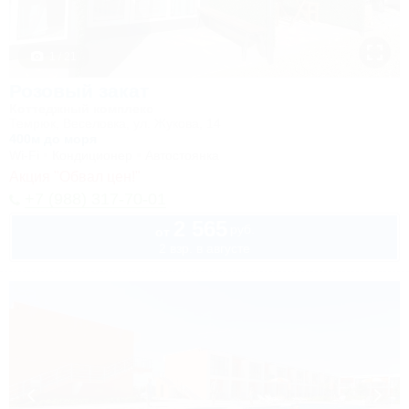
1 / 21
Розовый закат
Коттеджный комплекс
Темрюк, Веселовка, ул. Жукова, 14
400м до моря
Wi-Fi
Кондиционер
Автостоянка
Акция "Обвал цен!"
+7 (988) 317-70-01
2 565
руб.
от
2 взр. в августе