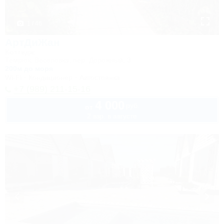
1 / 46
АртДиЖан
Коттедж
Темрюк, Веселовка, пер. Дорожный, 3
200м до моря
Wi-Fi
Кондиционер
Автостоянка
+7 (989) 211-15-16
4 000
руб.
от
2 взр. в августе