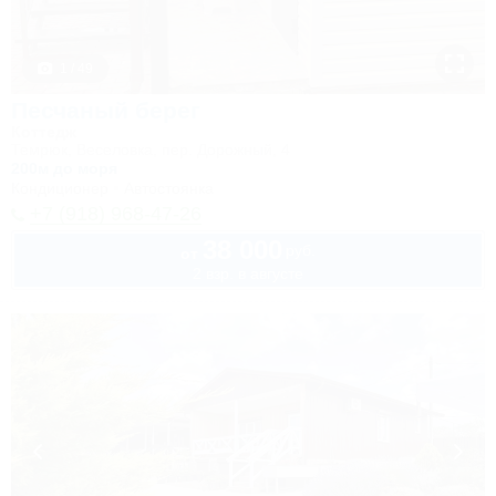
1 / 49
Песчаный берег
Коттедж
Темрюк, Веселовка, пер. Дорожный, 4
200м до моря
Кондиционер
Автостоянка
+7 (918) 968-47-26
38 000
руб.
от
2 взр. в августе