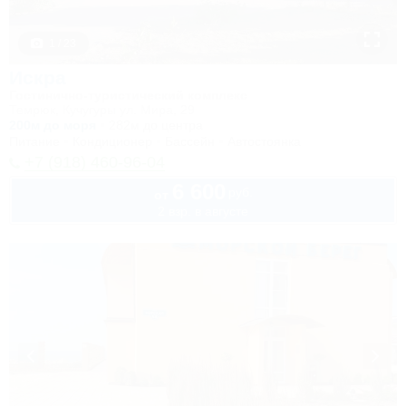
1 / 23
Искра
Гостинично-туристический комплекс
Темрюк, Кучугуры ул. Мира, 29
200м до моря
282м до центра
Питание
Кондиционер
Бассейн
Автостоянка
+7 (918) 460-96-04
6 600
руб.
от
2 взр. в августе