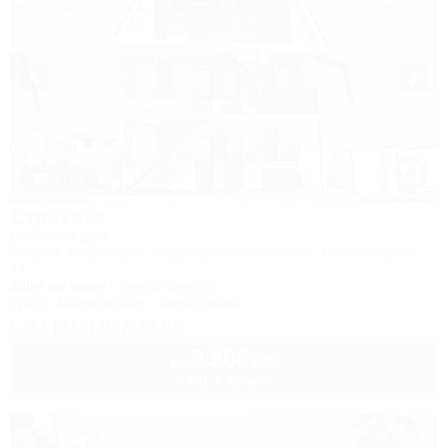
1 / 23
Стрекоза
Гостевой дом
Темрюк, Голубицкая, территория ПК «Кавказ», Новозападная,
44
250м до моря
3км до центра
Wi-Fi
Кондиционер
Автостоянка
+7 (916) 837-22-93
2 300
руб.
от
2 взр. в августе