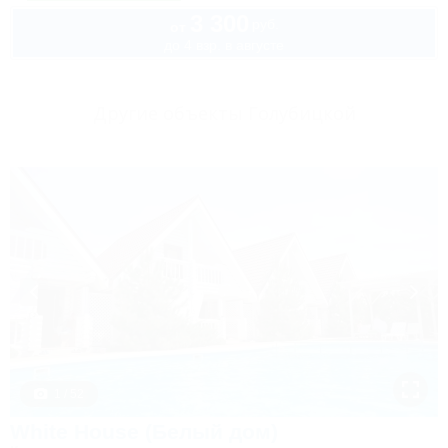
3 300
руб.
от
до 4 взр. в августе
Другие объекты Голубицкой
1 / 52
White House (Белый дом)