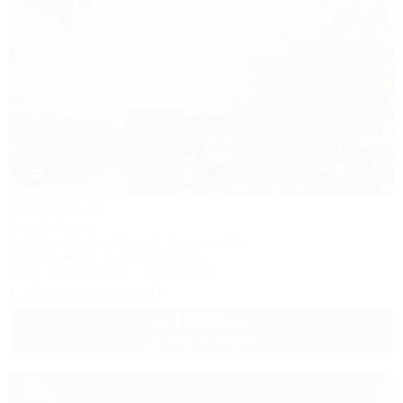
1 / 32
Лазурный
Гостевой дом
Темрюк, Голубицкая, пер. Вишневый, 1а
200м до моря
1,4км до центра
Wi-Fi
Кондиционер
Автостоянка
+7 (918) 460-18-37
1 500
руб.
от
до 3 взр. в августе