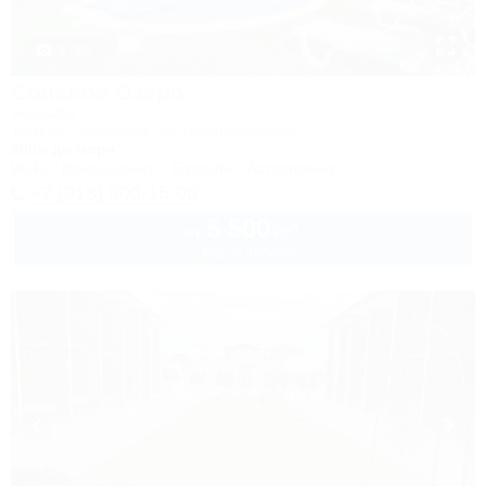
1 / 50
Соленое Озеро
Усадьба
Темрюк, Веселовка, ул. Новороссийская, 5
300м до моря
Wi-Fi
Кондиционер
Бассейн
Автостоянка
+7 (918) 900-15-00
5 500
руб.
от
2 взр. в августе