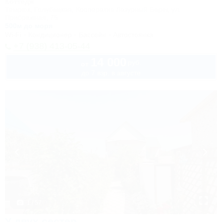
Коттедж
Темрюк, Голубицкая, Кооператив Лазурный Берег, ул.
Прибрежная, 75
500м до моря
Wi-Fi
Кондиционер
Бассейн
Автостоянка
+7 (938) 413-05-44
14 000
руб.
от
до 7 взр. в августе
1 / 57
У двух сестер