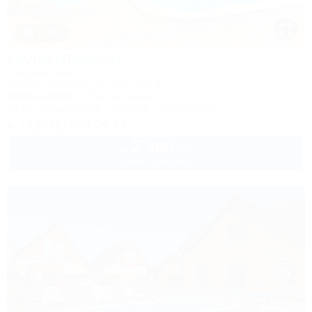
1 / 50
Lavrio (Лаврио)
Гостевой дом
Темрюк, Кучугуры, ул. Светлая, 4а
300м до моря
250м до центра
Wi-Fi
Кондиционер
Бассейн
Автостоянка
+7 (918) 454-34-53
2 400
руб.
от
2 взр. в августе