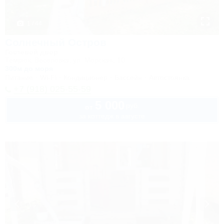
1 / 44
Солнечный Остров
Гостевой двор
Темрюк, Веселовка, ул. Морская, 10
300м до моря
Питание
Wi-Fi
Кондиционер
Бассейн
Автостоянка
+7 (918) 025-55-59
5 000
руб.
от
за коттедж в августе