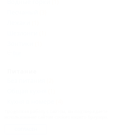
Водные горки
(1)
Песчаный
(3)
Лежаки
(1)
Шезлонги
(1)
Зонтики
(1)
Еще
Питание
Без питания
(2)
Общая кухня
(1)
Кухня в номере
(4)
Заказное меню
(1)
Продолжая работу с сайтом, вы подтверждаете
использование сайтом cookies вашего браузера.
СОГЛАСЕН
Развлечения и спорт