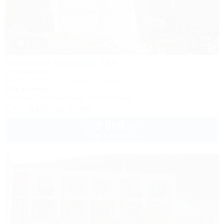
1 / 11
Морской квартал 108
Апартаменты
Темрюк, Веселовка, Морской квартал, 2А
20м до моря
Бассейн
Кондиционер
Автостоянка
+7 (914) 758-61-46
9 000
руб.
от
2 взр. в сентябре