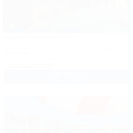
1 / 31
Морской Квартал 106
Апартаменты
Темрюк, Веселовка, ул. Морская, 4а, ЖК "Морской квартал"
20м до моря
Кондиционер
Автостоянка
+7 (918) 476-57-92
11 000
руб.
от
до 4 взр. в августе