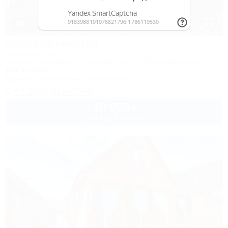
1 / 34
Морской квартал
Апартаменты
Темрюк, Веселовка, ул. Морская, 4а, ЖК "Морской квартал"
20м до моря
Бассейн
Кондиционер
Автостоянка
+7 (926) 817-73-90
10 000
руб.
от
до 4 взр. в августе