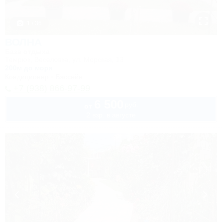
1 / 36
ВОЛНА
База отдыха
Темрюк, Веселовка, ул. Морская, 13
200м до моря
Кондиционер
Бассейн
+7 (938) 866-97-99
6 500
руб.
от
2 взр. в августе