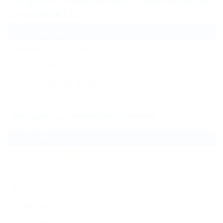
Отдых в Голубицкой с телевизором
в номере (3)
Гостиницы и отели
(3)
Жильё для отдыха
(3)
Частный сектор
(2)
Базы и дома отдыха
(1)
Все курорты Темрюкского района
Голубицкая
(6)
Веселовка
(17)
Кучугуры
(3)
Темрюк
Тамань
Сенной