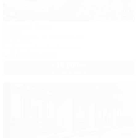
1 / 21
Седьмой берег
Коттедж
Темрюк, Кучугуры, ул. Приазовская, 24
50м до моря
Кондиционер
Бассейн
Автостоянка
+7 (918) 382-33-77
15 000
руб.
от
до 7 взр. в августе