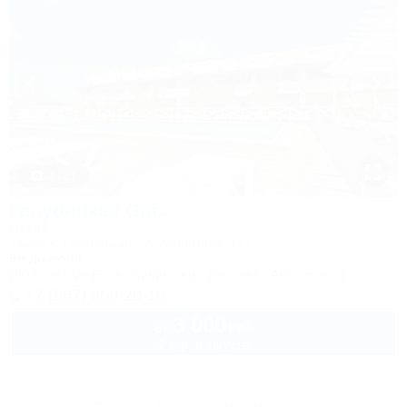
1 / 31
Голубицкая Onix
Отель
Темрюк, Голубицкая, ул. Курортная, 127
9м до моря
Питание
Wi-Fi
Кондиционер
Бассейн
Автостоянка
+7 (967) 660-20-10
3 000
руб.
от
2 взр. в августе