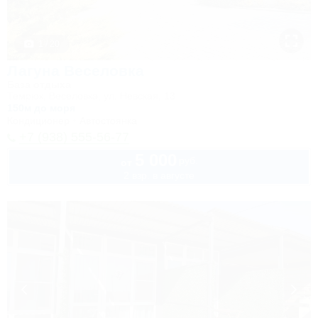
1 / 20
Лагуна Веселовка
База отдыха
Темрюк, Веселовка, ул. Невская, 13
150м до моря
Кондиционер
Автостоянка
+7 (938) 555-56-77
5 000
руб.
от
2 взр. в августе