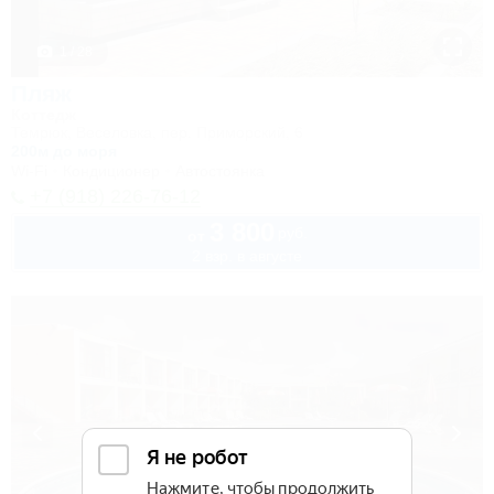
1 / 28
Пляж
Коттедж
Темрюк, Веселовка, пер. Приморский, 6
200м до моря
Wi-Fi
Кондиционер
Автостоянка
+7 (918) 226-76-12
3 800
руб.
от
2 взр. в августе