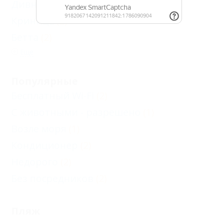
Дивноморское
(3)
Криница
(2)
Бетта
(2)
Еще
Популярные
Бесплатный Wi-Fi
(2)
С животными - разрешено
(1)
Возле моря
(1)
Кондиционер
(2)
Недорого
(2)
Без посредников
(2)
Пляж