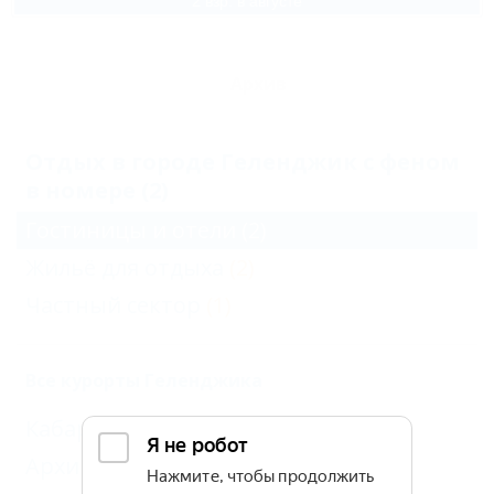
2 взр. в августе
Архив
Отдых в городе Геленджик с феном
в номере (2)
Гостиницы и отели
(2)
Жильё для отдыха
(2)
Частный сектор
(1)
Все курорты Геленджика
Кабардинка
(7)
Архипо-Осиповка
(6)