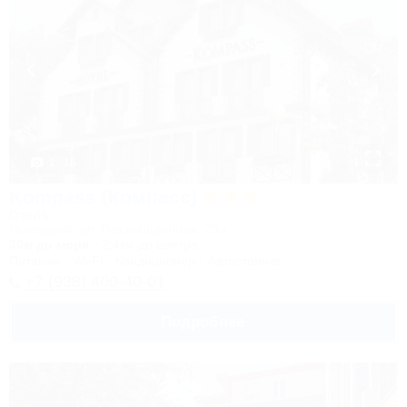
1 / 16
Kompass (Компасс)
Отель
Геленджик, ул. Революционная, 29а
30м до моря
2,4км до центра
Питание
Wi-Fi
Кондиционер
Автостоянка
+7 (938) 400-40-01
Подробнее