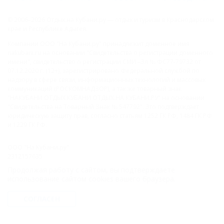
© 2006–2026 Отдых.на Кубани.ру — отдых и туризм в Краснодарском
крае и Республике Адыгея.
Компании ООО "На Кубани.ру" принадлежит доменное имя
nakubani.ru на основании "Свидетельства о регистрации доменного
имени", свидетельство о регистрации СМИ –Эл № ФС77-79732 от
07.12.2020 г. (12+), зарегистрировано Федеральной службой по
надзору в сфере связи, информационных технологий и массовых
коммуникаций (РОСКОМНАДЗОР), а так же товарный знак
"НАКУБАНИ ОТДЫХ КУБАНИ ОТДЫХ.НА КУБАНИ.РУ" на основании
"Свидетельства на Товарный Знак № 547792". Это подтверждает
юридическую защиту прав, согласно статьям 1252 ГК РФ, 1484 ГК РФ
и 1229 ГК РФ.
ООО "На Кубани.ру"
2312157635
1082312013827
Продолжая работу с сайтом, вы подтверждаете
Все права защищены.
использование сайтом cookies вашего браузера.
Присоединяйтесь к нам!
СОГЛАСЕН