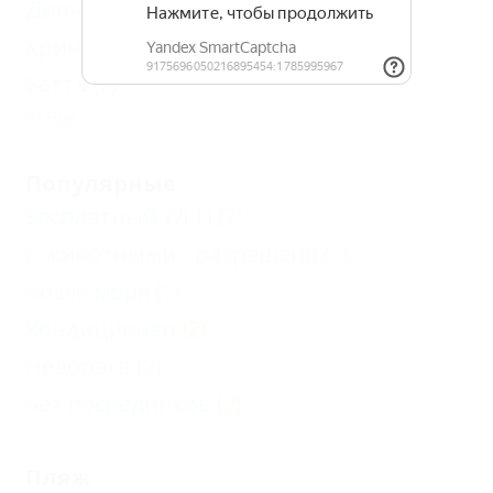
Дивноморское
(3)
Криница
(2)
Бетта
(2)
Еще
Популярные
Бесплатный Wi-Fi
(2)
С животными - разрешено
(1)
Возле моря
(1)
Кондиционер
(2)
Недорого
(2)
Без посредников
(2)
Пляж