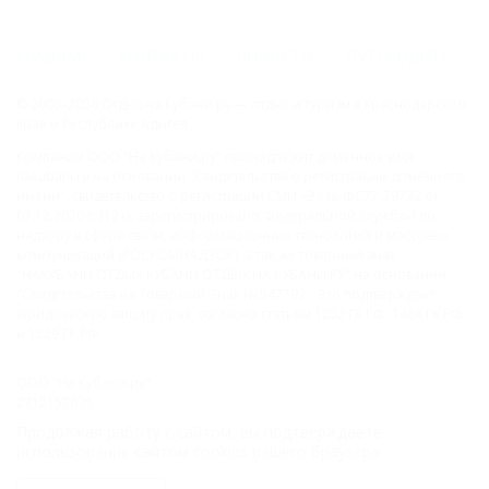
ГЛАВНАЯ
КОНТАКТЫ
НОВОСТИ
ПУТЕВОДИТЕЛЬ
© 2006–2026 Отдых.на Кубани.ру — отдых и туризм в Краснодарском
крае и Республике Адыгея.
Компании ООО "На Кубани.ру" принадлежит доменное имя
nakubani.ru на основании "Свидетельства о регистрации доменного
имени", свидетельство о регистрации СМИ –Эл № ФС77-79732 от
07.12.2020 г. (12+), зарегистрировано Федеральной службой по
надзору в сфере связи, информационных технологий и массовых
коммуникаций (РОСКОМНАДЗОР), а так же товарный знак
"НАКУБАНИ ОТДЫХ КУБАНИ ОТДЫХ.НА КУБАНИ.РУ" на основании
"Свидетельства на Товарный Знак № 547792". Это подтверждает
юридическую защиту прав, согласно статьям 1252 ГК РФ, 1484 ГК РФ
и 1229 ГК РФ.
ООО "На Кубани.ру"
2312157635
1082312013827
Продолжая работу с сайтом, вы подтверждаете
Все права защищены.
использование сайтом cookies вашего браузера.
Присоединяйтесь к нам!