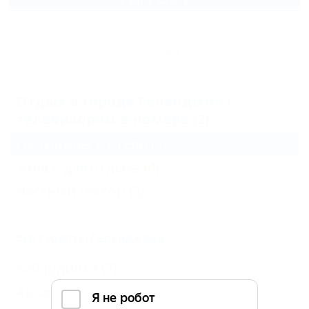
2 взр. в августе
Архив
Отдых в городе Геленджик с
телевизором в номере (2)
Гостиницы и отели
(2)
Жильё для отдыха
(4)
Частный сектор
(3)
Все курорты Геленджика
Кабардинка
(7)
Архипо-Осиповка
(6)