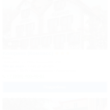
1 / 16
Kompass (Компасс)
Отель
Геленджик, ул. Революционная, 29а
30м до моря
2,4км до центра
Питание
Wi-Fi
Кондиционер
Автостоянка
+7 (938) 400-40-01
Подробнее