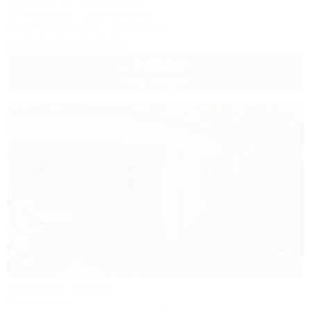
Геленджик, ул. Ульяновская, 7
150м до моря
2,5км до центра
Wi-Fi
Кондиционер
Автостоянка
+7 (918) 350-55-52
2 000
руб.
от
2 взр. в августе
1 / 33
Тетушка Полли
Гостевой дом