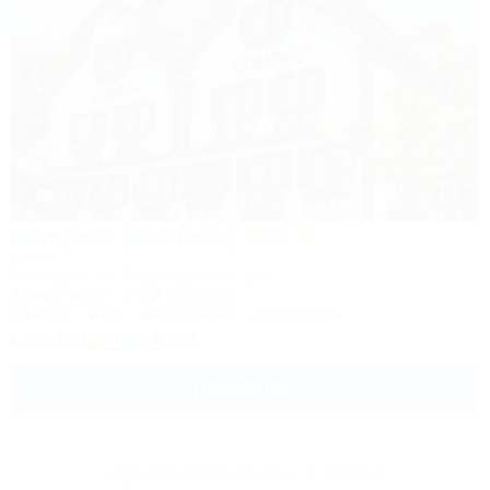
1 / 16
Kompass (Компасс)
Отель
Геленджик, ул. Революционная, 29а
30м до моря
2,4км до центра
Питание
Wi-Fi
Кондиционер
Автостоянка
+7 (938) 400-40-01
Подробнее
Другие Гостиницы и отели