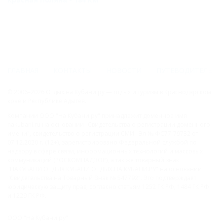
ГЛАВНАЯ
КОНТАКТЫ
НОВОСТИ
ПУТЕВОДИТЕЛЬ
© 2006–2026 Отдых.на Кубани.ру — отдых и туризм в Краснодарском
крае и Республике Адыгея.
Компании ООО "На Кубани.ру" принадлежит доменное имя
nakubani.ru на основании "Свидетельства о регистрации доменного
имени", свидетельство о регистрации СМИ –Эл № ФС77-79732 от
07.12.2020 г. (12+), зарегистрировано Федеральной службой по
надзору в сфере связи, информационных технологий и массовых
коммуникаций (РОСКОМНАДЗОР), а так же товарный знак
"НАКУБАНИ ОТДЫХ КУБАНИ ОТДЫХ.НА КУБАНИ.РУ" на основании
"Свидетельства на Товарный Знак № 547792". Это подтверждает
юридическую защиту прав, согласно статьям 1252 ГК РФ, 1484 ГК РФ
и 1229 ГК РФ.
ООО "На Кубани.ру"