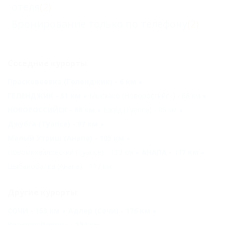
отеля
(2)
Бронирование только по телефону
(2)
Соседние курорты
Прасковеевка (Геленджик) - 6 км
ГЕЛЕНДЖИК - 31 км
Мысхако (Новороссийск) - 68 км
НОВОРОССИЙСК - 68 км
Бжид (Туапсе) - 86 км
Джубга (Туапсе) - 97 км
Малый Утриш (Анапа) - 105 км
Новомихайловский (Туапсе) - 113 км
АНАПА - 117 км
Цыбанобалка (Анапа) - 117 км
Другие курорты
СОЧИ - 153 км
Адлер (Сочи) - 176 км
Красная Поляна - 184 км