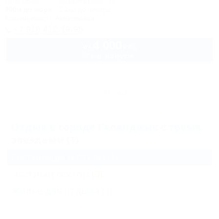
Геленджик, ул. Серафимовича, 14
300м до моря
1,1км до центра
Кондиционер
Автостоянка
+7 918 412-19-95
4 000
руб.
от
2 взр. в августе
Архив
Отдых в городе Геленджик с тремя
звездами (1)
Гостиницы и отели
(1)
Частный сектор
(3)
Жильё для отдыха
(1)