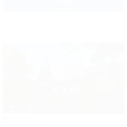
10 000
руб.
от
до 3 взр. в августе
Другие объекты Геленджика
1 / 39
Валерия
Частное домовладение