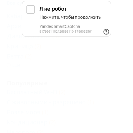
Все курорты Геленджика
Кабардинка
(7)
Архипо-Осиповка
(6)
Дивноморское
(3)
Криница
(2)
Бетта
(2)
Еще
Популярные
Бесплатный Wi-Fi
(2)
С животными - разрешено
(1)
Возле моря
(1)
Кондиционер
(2)
Недорого
(2)