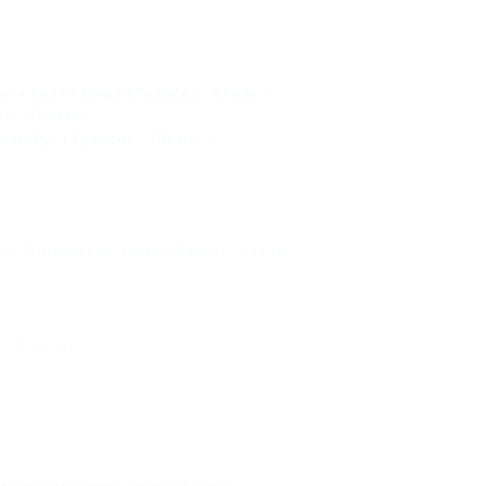
км
Бухта Инал (Туапсе) - 67 км
 - 73 км
Небуг (Туапсе) - 103 км
м
Должанская (Ейский Район) - 245 км
О проекте
доменного имени", свидетельство о