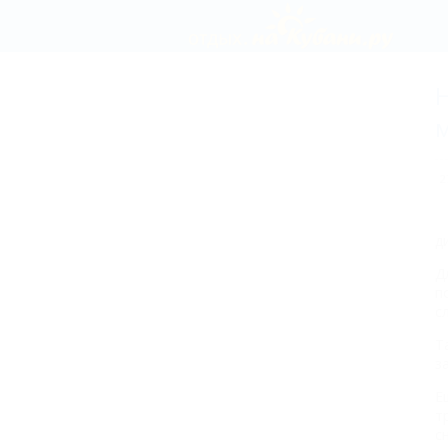
Н
м
2
д
Д
п
с
Т
з
Е
т
с