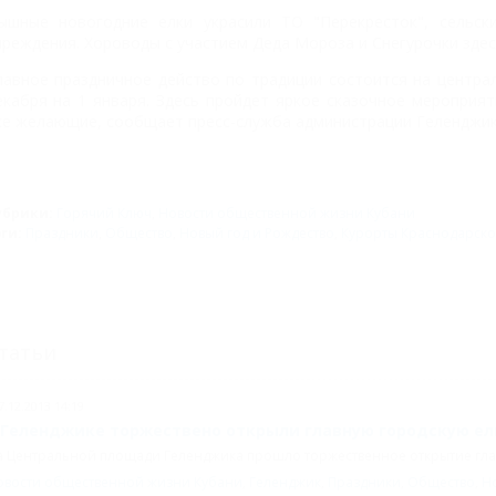
ышные новогодние елки украсили ТО "Перекресток", сельск
чреждения. Хороводы с участием Деда Мороза и Снегурочки здес
лавное праздничное действо по традиции состоится на центра
екабря на 1 января. Здесь пройдет яркое сказочное мероприят
се желающие, сообщает пресс-служба администрации Геленджик
убрики:
Горячий Ключ
,
Новости общественной жизни Кубани
эги:
Праздники
,
Общество
,
Новый год и Рождество
,
Курорты Краснодарско
татьи
7.12.2013 14:19
 Геленджике торжествено открыли главную городскую ел
а Центральной площади Геленджика прошло торжественное открытие гла
овости общественной жизни Кубани
,
Геленджик
,
Праздники
,
Общество
,
Но