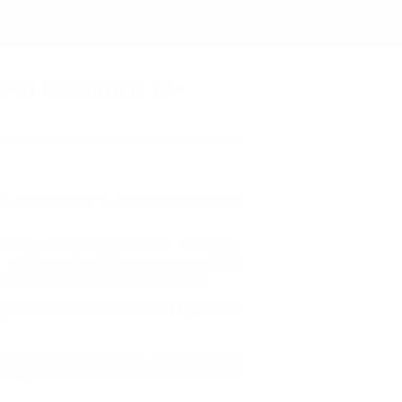
юча нарядили 12-метровую елку - Горячий Ключ
Регистрация
Вход
юча нарядили 12-
к Новому году в духе прогрессивных
авицу, которая растет на площади,
специалистов нескольких городских
получилась на редкость нарядной.
аря необычной основе, на которой они
ралевые треугольники, привнесшие в
ода предстанет в виде большой белой