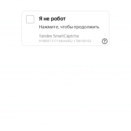
раснодарского края
8.10.2015 16:24
еленджик устроит "жаркие" новогодние каникулы для ту
ленджик уже сегодня готовится к новогодним праздникам. "Новогодний с
фициального открытия городской елки.
овости общественной жизни Кубани
,
ГЕЛЕНДЖИК
,
Общество
,
Праздники
,
Н
раснодарского края
5.12.2014 11:53
напа встретит Новый год разгуляями и флешмобом Дедо
Анапе продолжается подготовка в предстоящим новогодним празднества
льтура и искусство
,
АНАПА
,
Анапа
,
шоу и выступления
,
Праздники
,
Общест
ождество
,
флешмоб
,
Курорты Краснодарского края
2.12.2013 09:43
Роза хутор" предлагает отметить Новый год с радужны
рнолыжный курорт "Роза Хутор", расположенный на Красной Поляне, пр
ошадками.
овости общественной жизни Кубани
,
Эсто-Садок
,
Красная Поляна
,
Роза Ху
ноубординг
,
Общество
,
Новый год и Рождество
,
Курорты Краснодарского 