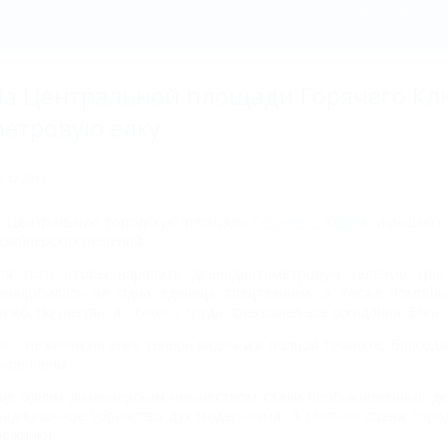
На Центральной площади Горячего Кл
а Центральной площади Горячего Кл
етровую елку
7.12.2013
Центральную городскую площадь
Горячего Ключа
украшают 
изайнерских решений.
ля того чтобы нарядить двенадцатиметровую зеленую крас
онадобилась не одна единица спецтехники, а также помощь 
лужб. Но результат такого труда превзошел все ожидания. Елка 
ак, снежинки на елке теперь видны и в полной темноте, благод
акреплены.
ще одним дизайнерским новшеством стали необыкновенные дю
радиционное убранство дух модернизма. А главная сцена гор
нежинки.