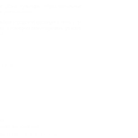
ие Дома культуры, образовательные
ь уже начались.
льной городской площади в ночь с 31
ие, в котором могут принять участие
а.
го края
ку
вной городской елки.
вый год и Рождество
,
Курорты