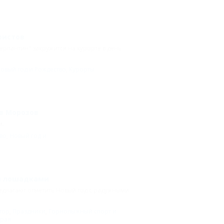
ристов
ерпантин" закружится на курорте в день
овый год и Рождество
,
Курорты
в Морозов
м.
во
,
Новый год и
ми лошадками
едлагают отметить Новый год с радужными
тор
,
Праздники
,
Горнолыжный спорт и
края