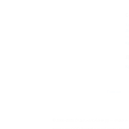
С
Х
Л
Н
К
Д
К
Главная
© 2006–2026 Отдых.на Кубани.ру — отдых и 
Компании ООО "На Кубани.ру" принадлежит 