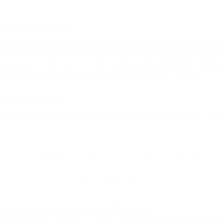
оседние курорты
адыженск (Апшеронский Район) - 59 км
Джубга (Туапсе) - 64 
ермонтово (Туапсе) - 68 км
Архипо-Осиповка (Геленджик)
овомихайловский (Туапсе) - 80 км
Ольгинка (Туапсе) - 90 км
риница (Геленджик) - 104 км
Агой (Туапсе) - 107 км
ругие курорты
расная Поляна - 140 км
Кучугуры (Темрюкский Район) - 191 к
Контакты
Новости
Путеводитель
Форум
Профессионалам
Политика конфиденциальности
туризм в Краснодарском крае и Республике Адыгея.
доменное имя nakubani.ru на основании "Свидетельства о регистрации 