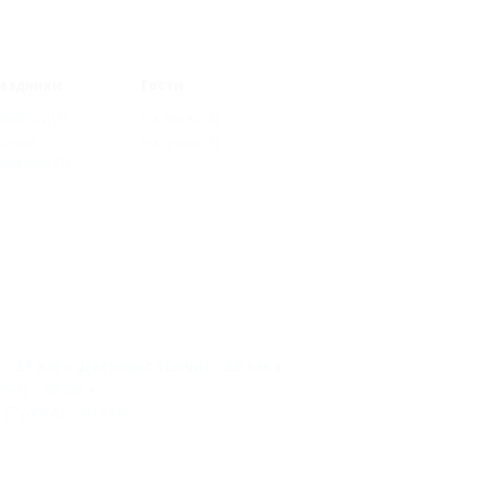
аздники
Гости
вый год
(1)
На двоих
(2)
йские
На троих
(2)
аздники
(2)
 - 31 км
Дагомыс (Сочи) - 33 км
чи) - 46 км
(Туапсе) - 103 км