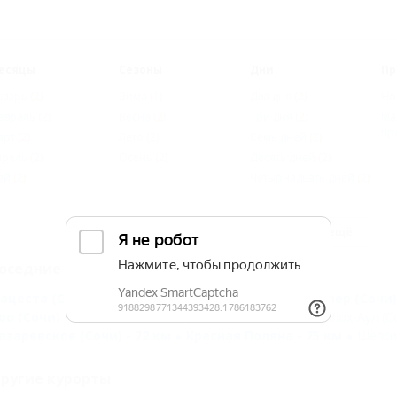
есяцы
Сезоны
Дни
Пр
нварь
(2)
Зима
(1)
Два дня
(2)
Но
евраль
(2)
Весна
(2)
Три дня
(2)
Ма
пр
арт
(2)
Лето
(2)
Семь дней
(2)
прель
(2)
Осень
(2)
Десять дней
(2)
ай
(2)
Четырнадцать дней
(2)
Показать ещё
оседние курорты
ацеста (Сочи) - 15 км
Уч-Дере (Сочи) - 26 км
Адлер (Сочи)
оо (Сочи) - 33 км
Чемитоквадже (Сочи) - 33 км
Солох-Аул (Со
азаревское (Сочи) - 72 км
Красная Поляна - 75 км
Шепси 
ругие курорты