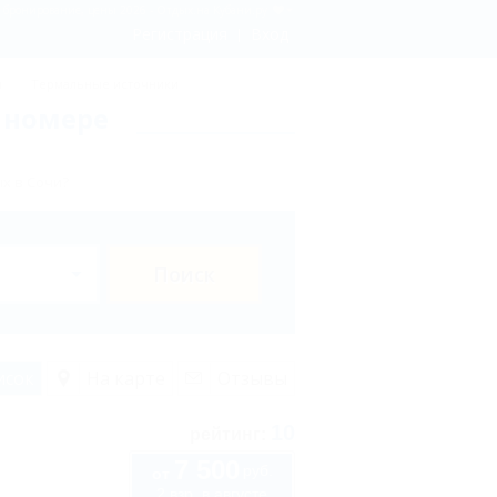
- бронирование, цены 2026 - Отдых.на Кубани.ру
Регистрация
Вход
ы
Термальные источники
 номере
х в Сочи?
Поиск
исок
На карте
Отзывы
10
рейтинг:
7 500
руб.
от
2 взр. в августе