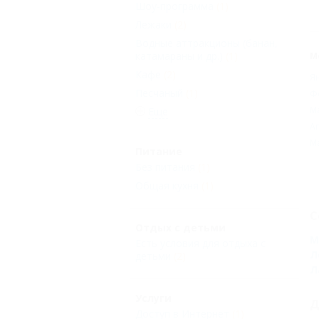
Шоу-программа
(1)
Лежаки
(2)
Водные аттракционы (банан,
катамараны и др.)
(1)
М
Кафе
(2)
Я
Песчаный
(1)
Ф
М
Еще
А
М
Питание
Без питания
(1)
Общая кухня
(1)
С
Отдых с детьми
М
Есть условия для отдыха с
Л
детьми
(2)
Л
Услуги
Д
Доступ в Интернет
(1)