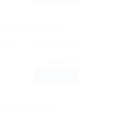
рте
Показать телефон
ли Сочи
9.7
рейтинг:
4 000
руб.
от
2 взр. в августе
рте
Показать телефон
Архив