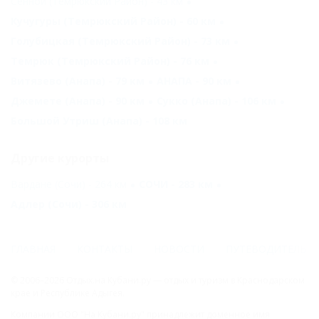
Сенной (Темрюкский Район) - 43 км
Кучугуры (Темрюкский Район) - 60 км
Голубицкая (Темрюкский Район) - 73 км
Темрюк (Темрюкский Район) - 76 км
Витязево (Анапа) - 79 км
АНАПА - 90 км
Джемете (Анапа) - 90 км
Сукко (Анапа) - 106 км
Большой Утриш (Анапа) - 108 км
Другие курорты
Вардане (Сочи) - 264 км
СОЧИ - 283 км
Адлер (Сочи) - 306 км
ГЛАВНАЯ
КОНТАКТЫ
НОВОСТИ
ПУТЕВОДИТЕЛЬ
© 2006–2026 Отдых.на Кубани.ру — отдых и туризм в Краснодарском
крае и Республике Адыгея.
Компании ООО "На Кубани.ру" принадлежит доменное имя