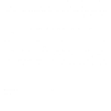
шанса не будет, сделать второй первый альбом не
получится. Мы должны сделать его лучше лучшего. Скажу,
что это будет не мягкий альбом, но и хардкора ожидать не
стоит!". – рассказывает вокалист группы Александр
Леонтьев.
KUBANA-2014 пройдет с 14 по 19 августа на берегу
Черного
моря
в
поселке Веселовка Темрюкского района
.
Ранее объявленные участники: Madness, Bastille,
Babyshambles, A Day To Remember, Matisyahu, The Hives,
Five Finger Death Punch, Bring Me The Horizon, Chase& Status
DJ-set &Rage, Hardcore Superstar, Millencolin, Ногу Свело!,
Volbeat, Дельфин, #####(5diez), The Qemists, Authority Zero,
Airbourne, Michael Monroe, Digital Digital, Rusko, The Real
McKenzies.
Рубрики:
Веселовка
,
Индустрия развлечений
Тэги:
Фестивали и события
,
шоу и выступления
,
Индустрия
развлечений
,
Музыкальные проекты
,
музыка