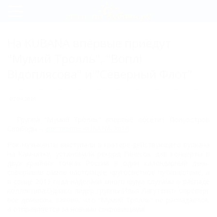
Регистрация
На KUBANA впервые приедут
Вход
"Мумий Тролль", "Воплi
Вiдоплясова" и "Северный Флот"
07.04.2014
Группа "Мумий Тролль" впервые посетит Полуостров
Свободы –
фестиваль KUBANA-2014
.
Рок-музыканты выступали в кратере действующего вулкана
на Камчатке, установили рекорд Гинесса, дав концерты в
двух крайних точках России в один календарный день,
совершили самое настоящее кругосветное путешествие, а
в конце 2013 года наделали много шума слухами о распаде
коллектива.Однако лидер группы Илья Лагутенко опроверг
все домыслы, заявив, что "Мумий Тролль" не распадается,
а отправляется за новыми сокровищами!