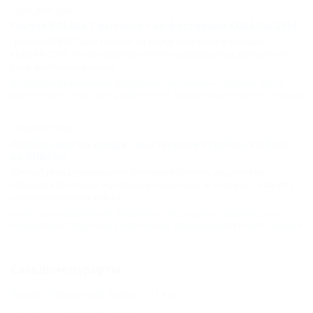
31.01.2014 13:26
Группа VOLBEAT выступит на фестивале KUBANA-2014
Группа VOLBEAT даст концерт на Международном фестивале
KUBANA-2014. Это выступление станет премьерой как для open air,
так и для России в целом.
Индустрия развлечений
,
Веселовка
,
Фестивали и события
,
шоу и
выступления
,
Индустрия развлечений
,
Музыкальные проекты
,
музыка
19.08.2014 13:49
Поклонники не увидят выступление группы Volbeat
на KUBANA
Шестой день музыкального фестиваля KUBANA, увы, тоже не
обошелся без отмен. На главной сцене open air сегодня, 19 августа,
не появится группа Volbeat.
Индустрия развлечений
,
Веселовка
,
Фестивали и события
,
шоу и
выступления
,
Индустрия развлечений
,
Музыкальные проекты
,
музыка
Соседние курорты
Волна (Темрюкский Район) - 21 км