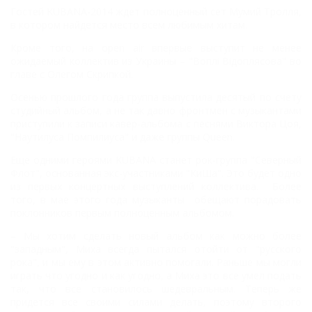
Гостей KUBANA-2014 ждет полноценный сет Мумий Тролля,
в котором найдется место всем любимым хитам.
Кроме того, на open air впервые выступит не менее
ожидаемый коллектив из Украины – "Воплi Вiдоплясова" во
главе с Олегом Скрипкой.
Осенью прошлого года группа выпустила десятый по счету
студийный альбом, а не так давно фронтмен с музыкантами
приступили к записи кавер-альбома с песнями Виктора Цоя,
"Наутилуса Помпилиуса" и даже группы Queen.
Еще одними героями KUBANA станет рок-группа "Северный
Флот", основанная экс-участниками "КиШа". Это будет одно
из первых концертных выступлений коллектива. Более
того, в мае этого года музыканты обещают порадовать
поклонников первым полноценным альбомом.
– Мы хотим сделать новый альбом как можно более
"западным", Миха всегда пытался отойти от "русского
рока", и мы ему в этом активно помогали. Раньше мы могли
играть что угодно и как угодно, а Миха это все умел подать
так, что все становилось шедевральным. Теперь же
придется все своими силами делать, поэтому второго