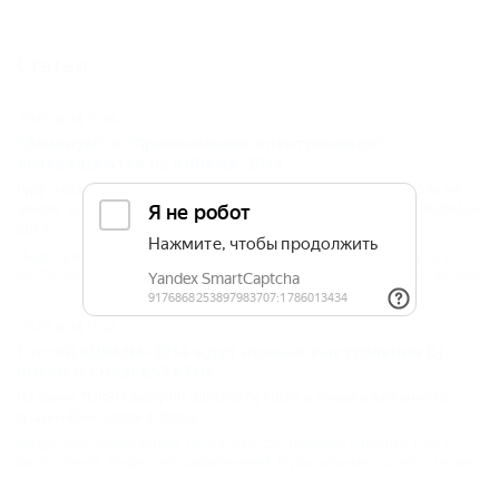
Статьи
03.07.2014 13:54
"Элизиум" и "Приключения Электроников"
возвращаются на KUBANA-2014
Гуру "космос-рока" и "самый добрый металлический ансамбль на
Земле" снова выйду на одну сцену музыкального фестиваля KUBANA-
2014.
Индустрия развлечений
,
Веселовка
,
Фестивали и события
,
шоу и
выступления
,
Индустрия развлечений
,
Музыкальные проекты
,
музыка
13.03.2014 11:22
Гостей KUBANA-2014 ждут ночные выступления DJ
RUSKO и CHASE&STATUS
На сцене TURBO выступят dubstep DJ Rusko и гении изысканного
драм-н-бэйс Chase & Status.
Индустрия развлечений
,
Веселовка
,
Фестивали и события
,
шоу и
выступления
,
Индустрия развлечений
,
Музыкальные проекты
,
музыка