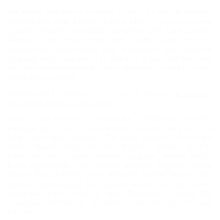
Эти парни уникальны во всем, за что бы они ни взялись.
Французское трио Pitchin, Charly и Julien – это все оттенки
клубной музыки, собранные воедино. Они сами делают
обложки для своих пластинок, видео для сетов и
занимаются организацией шоу, сводящих с ума танцполы
по всему миру, ведь никто не знает их лучше, чем они сами.
"Мы не следуем правилам. Мы создаем их" – говорят новые
герои ночи KUBANA!
KUBANA-2014 пройдет с 14 по 19 августа
в поселке
Веселовка Темрюкского района
.
Ранее объявленные участники: Madness, Bastille,
Babyshambles, A Day To Remember, Chase & Status DJ set &
Rage, Knife Party, Matisyahu, The Hives, Noize MC, Five Finger
Death Punch, Bring me the Horizon, Мумий Тролль,
Millencolin, Ногу Свело!, Volbeat, Дельфин, ##### (5diez),
Воплi Вiдоплясова, The Qemists, Кирпичи, Pegboard Nerds,
Moi dix Mois, Authority Zero, Airbourne, Michael Monroe, The
Toobes, Digital Digital, The Real McKenzies, Lets Be Friends,
Северный Флот, Dead by April, Zebrahead, Vanilla Sky,
Александр Ф.Скляр & ансамбль солистов хора "Казаки
России".