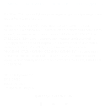
ГЛАВНАЯ
КОНТАКТЫ
НОВОСТИ
ПУТЕВОДИТЕЛЬ
© 2006–2026 Отдых.на Кубани.ру — отдых и туризм в Краснодарском
крае и Республике Адыгея.
Компании ООО "На Кубани.ру" принадлежит доменное имя
nakubani.ru на основании "Свидетельства о регистрации доменного
имени", свидетельство о регистрации СМИ –Эл № ФС77-79732 от
07.12.2020 г. (12+), зарегистрировано Федеральной службой по
надзору в сфере связи, информационных технологий и массовых
коммуникаций (РОСКОМНАДЗОР), а так же товарный знак
"НАКУБАНИ ОТДЫХ КУБАНИ ОТДЫХ.НА КУБАНИ.РУ" на основании
"Свидетельства на Товарный Знак № 547792". Это подтверждает
юридическую защиту прав, согласно статьям 1252 ГК РФ, 1484 ГК РФ
и 1229 ГК РФ.
ООО "На Кубани.ру"
2312157635
1082312013827
Все права защищены.
Присоединяйтесь к нам!