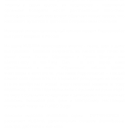
тишины и серых красок, их творчество – подвижный
организм! Bonaparte носят рентгеновские Intro-очки,
благодаря которым мир вокруг обретает новые краски, что
наполняет артистов и зрителей безграничным счастьем.
Немецкий интернациональный хип-хоп проект Puppetmastaz
выступит впервые в России
На сцене KUBANA происходило многое - театр, цирк и даже
выступление Михаила Боярского, но такого еще точно не
было! Смесь Театра Образцова и Тупака Шакура или
Маппет-шоу и Wu-Tang Clan - и вот перед вами
единственная в мире "игрушечная" хип-хоп группа.
Фантазеры и мечтатели, участники Puppetmastaz – каждый
сам по себе герой (кто-то открывает резиденцию на Марсе,
кто-то изобретает новый энергетический напиток и тому
подобное). С 1996 года музыканты с куклами на руках ездят
по миру с сольными концертами и записывают полноценные
альбомы, смешивая рэп, фанк и электронику. Настоящий
кукольный театр на TURBO Stage!
Феномен мировой drum’n’bass сцены DIRTYPHONICS –
раскачают KUBANA удивительным сплавом drum’n’bass’a,
электро, дабстепа и хип-хопа.