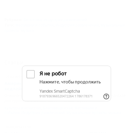
Рубрики:
Веселовка
,
Индустрия развлечений
Тэги:
Фестивали и события
,
Индустрия развлечений
,
Музыкальные
проекты
,
музыка
Статьи
21.02.2013 14:30
Американская группа BloodhoundGang стала
хедлайнером KUBANA
Очередным хедлайнером юбилейной KUBANA стала американская
рок-группа BloodhoundGang из Филадельфии.
Культура и искусство
,
Благовещенская
,
Фестивали и
события
,
Индустрия развлечений
,
Музыкальные проекты
,
музыка
26.06.2014 11:19