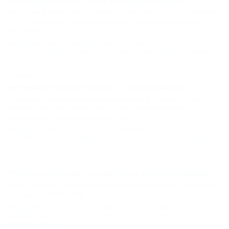
Bad Manners споет ска на фестивале KUBANA
Англичане Bad Manners – коллектив, который вот уже на протяжении
35 лет пользуется незыблемым авторитетом у меломанов всех
поколений.
Индустрия развлечений
,
Веселовка
,
Фестивали и
события
,
Индустрия развлечений
,
Музыкальные проекты
,
музыка
31.07.2014 13:47
Фестиваль KUBANA пройдет в последний раз
Крупнейший международный музыкальный фестиваль России –
KUBANA – пройдет с 14 по 19 августа в поселке Веселовка
Краснодарского края в последний раз.
Индустрия развлечений
,
Веселовка
,
Фестивали и
события
,
Индустрия развлечений
,
Музыкальные проекты
,
музыка
27.05.2013 10:26
"План Ломоносова" устроит панк-танцы на KUBANA
Панк-рок группа "План Ломоносова" выступит на пятом, юбилейном,
фестивале KUBANA-2013.
Индустрия развлечений
,
Благовещенская
,
Фестивали и
события
,
шоу и выступления
,
Индустрия развлечений
,
Музыкальные
проекты
,
музыка