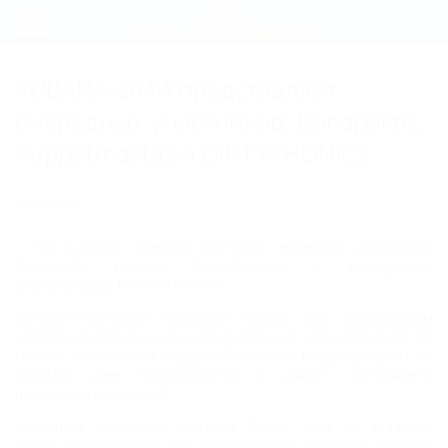
Регистрация
KUBANA-2014 представляет
Вход
очередных участников: Bonaparte,
Puppetmastaz и DIRTYPHONICS
25.04.2014
На
KUBANA
впервые выступят немецкие инди-панки
Bonaparte, рэперы Puppetmastaz и французские
электронщики DIRTYPHONICS.
Мульти-этническая немецкая группа под управлением
короля вечеринок и трэшево-развязный цирк Bonaparte во
главе с постоянным лидером Тобиасом Юндом устроит на
KUBANA день безрассудства и самого настоящего
позитивного безумия!
Инди-панк коллектив состоит более, чем из двадцати
живых исполнителей. Их философия не приемлет понятие