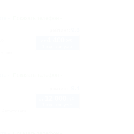
рте
Показать телефон
9.6
рейтинг:
4 400
руб.
4/3
от
1 взр. в августе
тоянка
рте
Показать телефон
9.4
рейтинг:
12 000
руб.
от
1 взр. в августе
Автостоянка
рте
Показать телефон