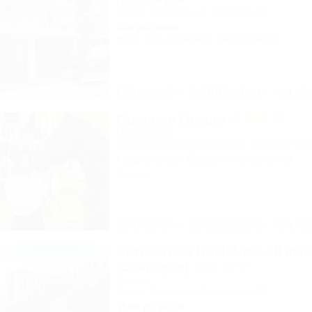
Гостевой дом
Анапа, Джемете, ул. Морская, 18
50м до моря
Wi-Fi
Кондиционер
Автостоянка
Описание
Фотографии
На ка
Орлиное Гнездо
Парк отель
Горячий Ключ, Безымянное, урочище Ор
Кондиционер
Бассейн
Автостоянка
1 отзыв
Описание
Фотографии
На ка
SUNPARCO Hotel Ultra all incl
(Санпарко)
Отель
Анапа, Пионерский проспект, 12
150м до моря