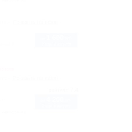
Автостоянка
рте
Показать телефон
1 600
руб.
от
2 взр. в августе
асток 2
го года!
рте
Показать телефон
7.4
рейтинг:
4 200
руб.
57С
от
2 взр. в августе
Автостоянка