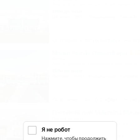
Анапа, Благовещенская, Прибрежная, 27
100м до моря
Питание
Wi-Fi
Кондиционер
Бассейн
Описание
Фотографии
На ка
Morea Family Resort&Spa
Отель
Анапа, Джемете, Пионерский проспект, 88
250м до моря
Питание
Wi-Fi
Кондиционер
Бассейн
Описание
Фотографии
На ка
Гостевой дом Valentina (Вале
Гостевой дом
Сочи, Сириус, ул. 65 лет Победы, 49
300м до моря
Wi-Fi
Кондиционер
Автостоянка