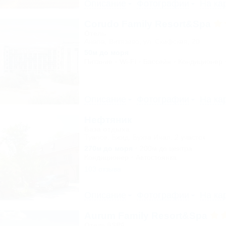
Описание
Фотографии
На ка
Corudo Family Resort&Spa
Отель
Анапа, Витязево, ул. Скифская, 20
50м до моря
Питание
Wi-Fi
Бассейн
Кондиционер
Описание
Фотографии
На ка
Нефтяник
База отдыха
Туапсе, Бжид, Бухта Инал, 2 участок
270м до моря
200м до центра
Кондиционер
Автостоянка
103 отзыва
Описание
Фотографии
На ка
Aurum Family Resort&Spa
Отель&SPA