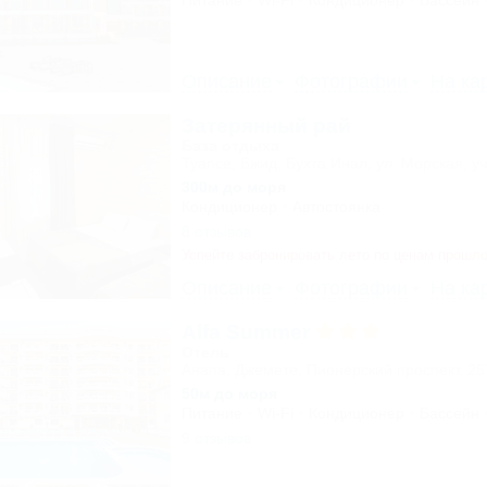
Питание
Wi-Fi
Кондиционер
Бассейн
Описание
Фотографии
На ка
Затерянный рай
База отдыха
Туапсе, Бжид, Бухта Инал, ул. Морская, уч
300м до моря
Кондиционер
Автостоянка
8 отзывов
Успейте забронировать лето по ценам прошло
Описание
Фотографии
На ка
Alfa Summer
Отель
Анапа, Джемете, Пионерский проспект, 2
50м до моря
Питание
Wi-Fi
Кондиционер
Бассейн
9 отзывов