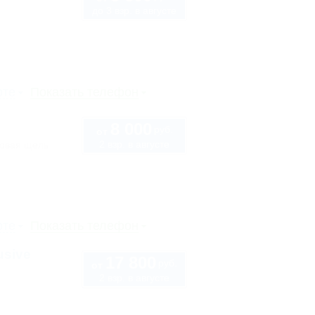
до 3 взр. в августе
рте
Показать телефон
8 000
руб.
от
2 взр. в августе
ловая щель
рте
Показать телефон
usive
17 800
руб.
от
2 взр. в августе