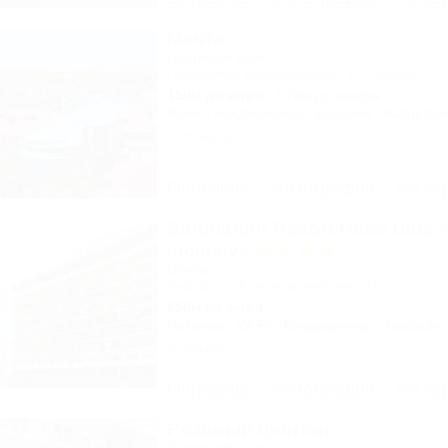
Мечта
Гостевой дом
Геленджик, Дивноморское, ул. Кирова, 7б
150м до моря
574м до центра
Wi-Fi
Кондиционер
Бассейн
Автостоя
6 отзывов
Описание
Фотографии
На ка
Sunmarinn Resort Hotel Ultra A
inclusive
Отель
Анапа, ул. Красноармейская, 10
650м до моря
Питание
Wi-Fi
Кондиционер
Бассейн
2 отзыва
Описание
Фотографии
На ка
Розовый фонтан