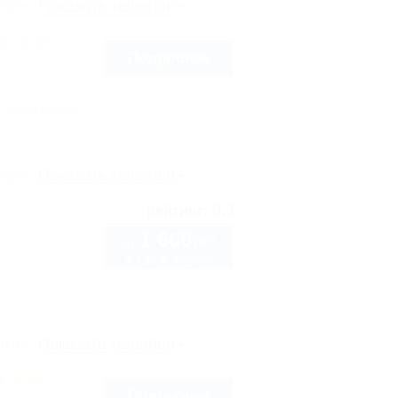
рте
Показать телефон
Подробнее
Автостоянка
рте
Показать телефон
9.1
рейтинг:
1 600
руб.
от
2 взр. в августе
рте
Показать телефон
Подробнее