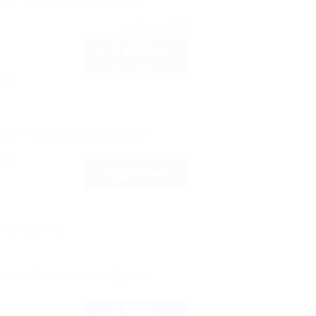
10
рейтинг:
6 000
руб.
от
2 взр. в августе
нка
рте
Показать телефон
ll
Подробнее
Автостоянка
рте
Показать телефон
3 500
руб.
от