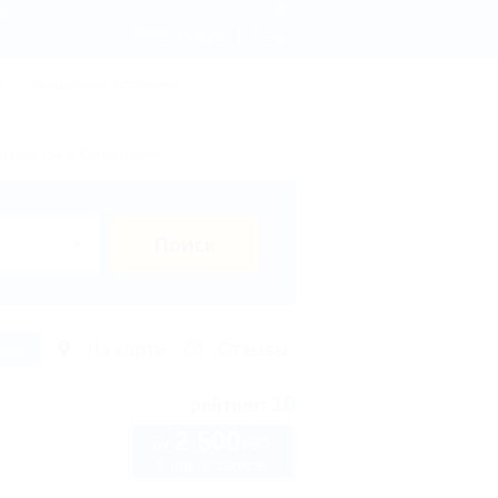
рование без посредников в Каневском, цены 2026
Регистрация
Вход
ы
Термальные источники
отдыхать в Каневском?
Поиск
исок
На карте
Отзывы
10
рейтинг:
2 500
руб.
от
2 взр. в августе