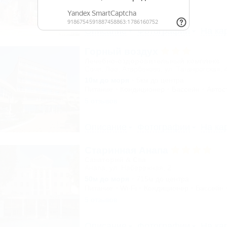
1 отзыв
Описание
Фотографии
На ка
Горный воздух
Лечебно-оздоровительный комплекс
Сочи, Лоо, Атарбеково, ул. Таганрогская, 
10м до моря
5км до центра
Питание
Кондиционер
Бассейн
Автос
5 отзывов
Описание
Фотографии
На ка
Старинная Анапа
Санаторий & Спа
Анапа, ул. Набережная, 2
50м до моря
715м до центра
Питание
Wi-Fi
Кондиционер
Бассейн
5 отзывов
Описание
Фотографии
На ка