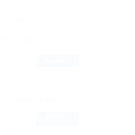
рте
Показать телефон
кого края
Подробнее
8
рте
Показать телефон
27 000
руб.
от
2 взр. в августе