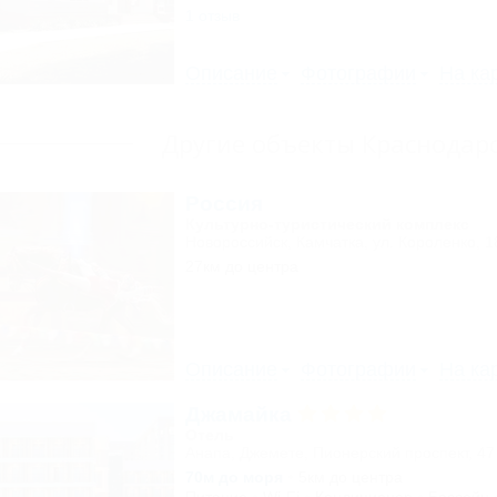
1 отзыв
Описание
Фотографии
На ка
Другие объекты Краснодарс
Россия
Культурно-туристический комплекс
Новороссийск, Камчатка, ул. Короленко, 1
27км до центра
Описание
Фотографии
На ка
Джамайка
Отель
Анапа, Джемете, Пионерский проспект, 47
70м до моря
5км до центра