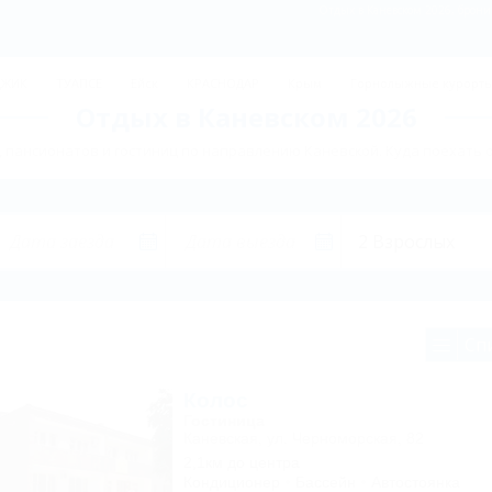
Отдых в Каневском 2026, брони
ДЖИК
ТУАПСЕ
Ейск
КРАСНОДАР
Крым
Горнолыжные курорт
Отдых в Каневском 2026
 пансионатов и гостиниц по направлению Каневской. Куда поехать 
Сп
Колос
Гостиница
Каневская, ул. Черноморская, 82
2,1км до центра
Кондиционер
Бассейн
Автостоянка