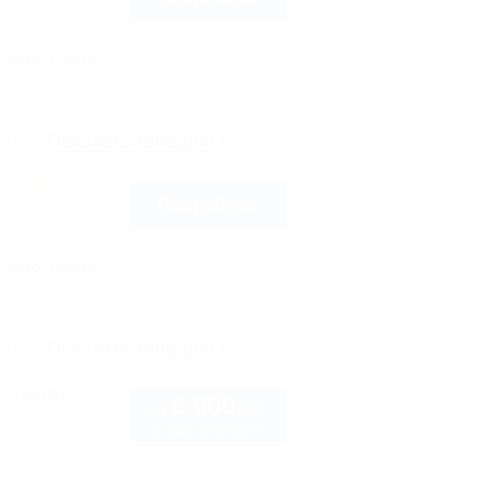
Автостоянка
рте
Показать телефон
Подробнее
Автостоянка
рте
Показать телефон
нтина)
6 000
руб.
от
2 взр. в августе