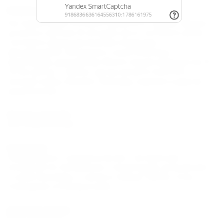
Развлечения и спорт
На территории гостевого дома есть турник, брусья,
штанга и гантели. В четырех км от гостевого дома
Гостевого Дома расположен Аквапарк,
Дельфинарий. Экскурсии к скале Киселева,
водопадам, дольменам. Много пеших маршрутов. В
10 км центр г. Туапсе, где вы можете посетить
ночные клубы, боулинг, бильярд, караоке и другие
развлечения.
Отдых с детьми
Без ограничений.
Экскурсии
Каждый день к вашим услугам – интересные
экскурсии по побережью, к водопадам, дольменам,
к скале Киселёва, а также в города Туапсе, Сочи,
Геленджик и Новороссийск.
Деловой туризм