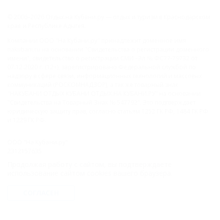
© 2006–2026 Отдых.на Кубани.ру — отдых и туризм в Краснодарском
крае и Республике Адыгея.
Компании ООО "На Кубани.ру" принадлежит доменное имя
nakubani.ru на основании "Свидетельства о регистрации доменного
имени", свидетельство о регистрации СМИ –Эл № ФС77-79732 от
07.12.2020 г. (12+), зарегистрировано Федеральной службой по
надзору в сфере связи, информационных технологий и массовых
коммуникаций (РОСКОМНАДЗОР), а так же товарный знак
"НАКУБАНИ ОТДЫХ КУБАНИ ОТДЫХ.НА КУБАНИ.РУ" на основании
"Свидетельства на Товарный Знак № 547792". Это подтверждает
юридическую защиту прав, согласно статьям 1252 ГК РФ, 1484 ГК РФ
и 1229 ГК РФ.
ООО "На Кубани.ру"
2312157635
1082312013827
Продолжая работу с сайтом, вы подтверждаете
Все права защищены.
использование сайтом cookies вашего браузера.
Присоединяйтесь к нам!
СОГЛАСЕН