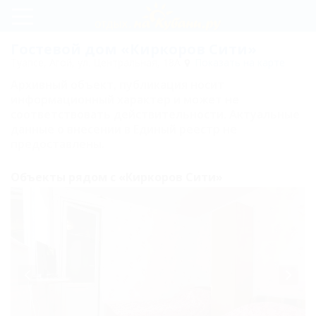
Регистрация
Гостевой дом «Киркоров Сити»
Туапсе, Агой, ул. Центральная, 18А
Показать на карте
Вход
Архивный объект, публикация носит
Киркоров
информационный характер и может не
соответствовать действительности. Актуальные
Сити
данные о внесении в Единый реестр не
предоставлены.
Цены
Объекты рядом с «Киркоров Сити»
Номера
Одно-,
двухместный
эконом
Двухместный
эконом