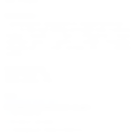
Факс и ксерокс
Размещение
К размещению предлагаются комфортабельные 2-
х, 3-х, 4-х местные номера категории люкс и эконом.
Номера эконом и люкс отличаются только
наличием душа и туалета в номере. Телевизор,
холодильник и сплит-системы есть в каждом
номере.
Расчетное время
Время заезда: 13:00
Время выезда: 12:00
Цены
подробный прайс-лист
В стоимость размещения входит:
Проживание.
Встреча с вокзала.
Трансфер до пляжа и обратно.