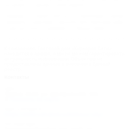
вы можете отдохнуть всей семьей.
Природа в наших местах потрясающая: горные
перевалы, водопады, высокие многовековые дубы
и крутые утесы, и, разумеется, Черное море!
К сожалению, Гостевой дом «Киркоров Сити»
находится в архиве, и мы не можем гарантировать
актуальность информации. Объектом не
предоставлены данные о внесении в Единый
реестр.
Контакты
Адрес:
Туапсе, Агой, ул. Центральная, 18А
Показать на карте
Адрес в Интернете:
https://otdih.nakubani.ru/kirkorov-city/
Почтовый адрес: