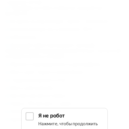
К услугам гостей:
Трансфер на пляж и обратно каждый час –
бесплатно.
Встреча на ж/д вокзале Туапсе – бесплатно.
Бесплатный доступ в Интернет Wi-Fi.
Библиотека.
Кухня для самостоятельного питания,
оборудованная микроволновой печью, газ.печкой,
холодильником и посудой.
Мангал и принадлежности для барбекю.
Место для стирки и сушки белья.
Гладильная доска и утюг.
Место для курения.
Бесплатная автостоянка.
Кафе в 100 метрах от дома.
Экскурсионное бюро.
Заказ такси.