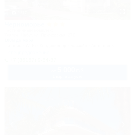
1 / 17
Черноморье
Гостиничный комплекс
Туапсе, Небуг, ул. Приморская, 27Б
100м до моря
Питание
Wi-Fi
Кондиционер
Бассейн
Автостоянка
1 спецпредложение
+7 (86167) 9-84-87
5 000
руб.
от
1 взр. в августе