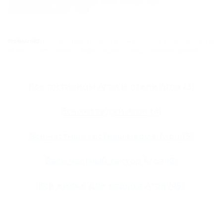
Туапсинский район, пос. Агой, ул.
Центральная, 18А
ВНИМАНИЕ!
Вся информация предоставлена объектом. Редакция портала
не несёт ответственность за достоверность представленных данных.
Все
гостиницы Агоя
и
отели Агоя
(3)
Все
коттеджи Агоя
(4)
Все
частные гостевые дома Агоя
(5)
Весь
частный сектор Агоя
(8)
Всё
жильё для отдыха Агоя
(45)