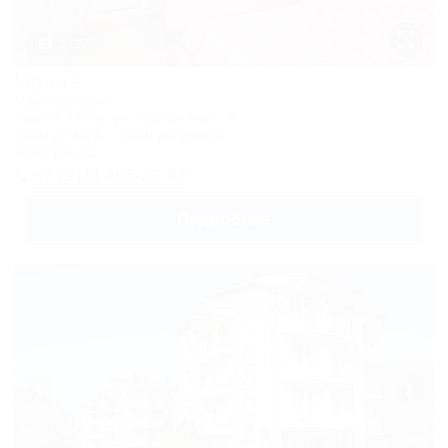
Трехместный
эконом
1 / 22
Трехместный
Ирина
люкс
Частный дом
Туапсе, Небуг, ул. Набережная, 8
Четырехместный
400м до воды
405м до центра
Автостоянка
люкс
+7 (918) 466-28-92
Карта
Подробнее
Отзывы