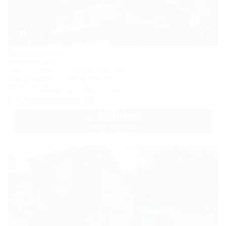
1 / 59
Барселона
Гостевой дом
Туапсе, Небуг, ул. Приморская, 18а
50м до моря
1,1км до центра
Wi-Fi
Кондиционер
Автостоянка
+7 (988) 500-56-33
3 500
руб.
от
2 взр. в августе