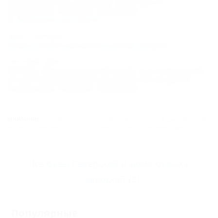
Северская (не доезжая 22 км до ст.
Северская, поворот направо)
Показать на карте
Адрес в Интернете:
https://otdih.nakubani.ru/klub-otdyha/
Почтовый адрес:
353240, Краснодарский край, р-н Северский,
ст-ца Северская (не доезжая 22 км до ст.
Северская, поворот направо)
ВНИМАНИЕ!
Вся информация предоставлена объектом. Редакция портала
не несёт ответственность за достоверность представленных данных.
Все
базы Северской
и
дома отдыха
Северской
(2)
Популярные