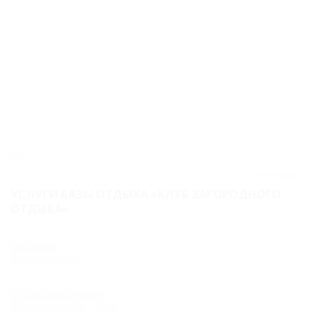
3км
12
отзывов
УСЛУГИ БАЗЫ ОТДЫХА «КЛУБ ЗАГОРОДНОГО
ОТДЫХА»
Питание
Без питания
Расчетное время
Время заезда: 14:00