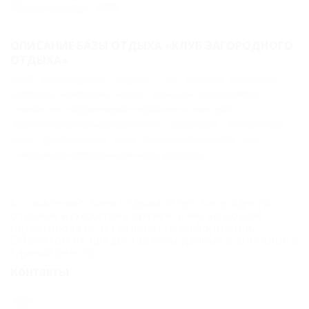
Время выезда: 12:00
ОПИСАНИЕ БАЗЫ ОТДЫХА «КЛУБ ЗАГОРОДНОГО
ОТДЫХА»
Клуб загородного отдыха – это конные прогулки,
рыбалка на берегу озера, русская горячая баня.
Также на территории клуба есть все для
приготовления ароматного шашлыка, теннисный
корт, футбольное поле, большой бассейн под
открытым небом и уютные домики.
К сожалению, База отдыха «Клуб загородного
отдыха» находится в архиве, и мы не можем
гарантировать актуальность информации.
Объектом не предоставлены данные о внесении в
Единый реестр.
Контакты
Адрес: