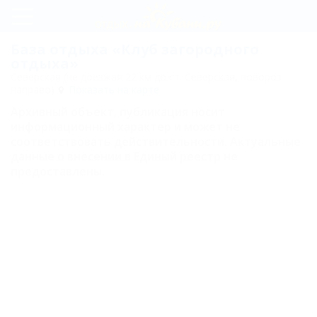
Регистрация
База отдыха «Клуб загородного
отдыха»
Вход
Северская (не доезжая 22 км до ст. Северская, поворот
направо)
Показать на карте
Клуб
Архивный объект, публикация носит
загородного
информационный характер и может не
соответствовать действительности. Актуальные
отдыха
данные о внесении в Единый реестр не
предоставлены.
Карта
Отзывы