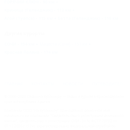
ГОРЯЧИЙ КЛЮЧ - 90 км
Криница (Геленджик) - 112 км
Агой (Туапсе) - 115 км
Бетта (Геленджик) - 116 км
Другие курорты
СОЧИ - 154 км
Мацеста (Сочи) - 157 км
Красная Поляна - 174 км
ГЛАВНАЯ
КОНТАКТЫ
НОВОСТИ
ПУТЕВОДИТЕЛЬ
© 2006–2026 Отдых.на Кубани.ру — отдых и туризм в Краснодарском
крае и Республике Адыгея.
Компании ООО "На Кубани.ру" принадлежит доменное имя
nakubani.ru на основании "Свидетельства о регистрации доменного
имени", свидетельство о регистрации СМИ –Эл № ФС77-79732 от
07.12.2020 г. (12+), зарегистрировано Федеральной службой по