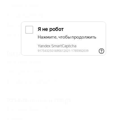
Сауна, баня
(1)
Кондиционер
(1)
Бесплатный Wi-Fi
(1)
Без посредников
(1)
Питание
Без питания
(1)
Общая кухня
(1)
Кухня в номере
(1)
Развлечения и спорт
Русская баня
(1)
Сауна
(1)