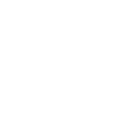
© 2006–2026 Отдых.на Кубани.ру — отдых и туризм в Краснодарском
крае и Республике Адыгея.
Компании ООО "На Кубани.ру" принадлежит доменное имя
nakubani.ru на основании "Свидетельства о регистрации доменного
имени", свидетельство о регистрации СМИ –Эл № ФС77-79732 от
07.12.2020 г. (12+), зарегистрировано Федеральной службой по
надзору в сфере связи, информационных технологий и массовых
коммуникаций (РОСКОМНАДЗОР), а так же товарный знак
"НАКУБАНИ ОТДЫХ КУБАНИ ОТДЫХ.НА КУБАНИ.РУ" на основании
"Свидетельства на Товарный Знак № 547792". Это подтверждает
юридическую защиту прав, согласно статьям 1252 ГК РФ, 1484 ГК РФ
и 1229 ГК РФ.
ООО "На Кубани.ру"
2312157635
1082312013827
Продолжая работу с сайтом, вы подтверждаете
Все права защищены.
использование сайтом cookies вашего браузера.
Присоединяйтесь к нам!
СОГЛАСЕН