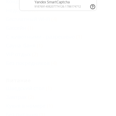
Кондиционер
(4)
Недорого
(2)
Бесплатный Wi-Fi
(4)
Бассейн
(1)
С животными - разрешено
(1)
Сауна, баня
(1)
VIP отдых
(2)
Без посредников
(4)
Питание
Шведский стол
(1)
Завтрак
(2)
Кухня в номере
(1)
Без питания
(1)