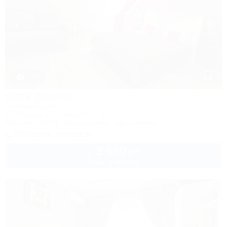
1 / 6
Vista (Виста)
Гостевой дом
Краснодар, ул. Памирская, 11
Питание
Wi-Fi
Кондиционер
Автостоянка
Показать телефон
2 690
руб.
от
2 взр. в августе