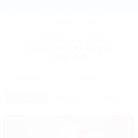
Фильтры и сортировка
Главная
СОЧИ
АНАПА
ГЕЛЕНДЖИК
ТУАПСЕ
ЕЙСК
КР
Регистрация
Гостиницы и отели
Вход
Краснодара на десять
дней 2026
Дата заезда
Дата выезда
Список
На карте
Отзывы