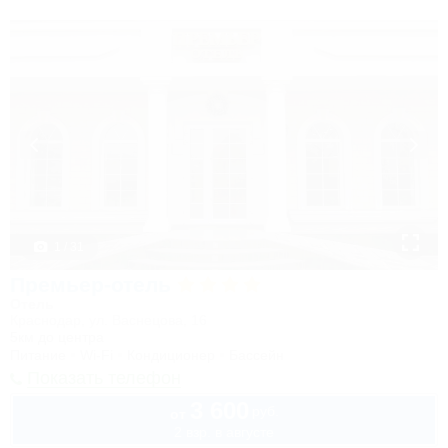
1 / 31
Премьер-отель
Отель
Краснодар, ул. Васнецова, 16
5км до центра
Питание
Wi-Fi
Кондиционер
Бассейн
Показать телефон
3 600
руб.
от
2 взр. в августе