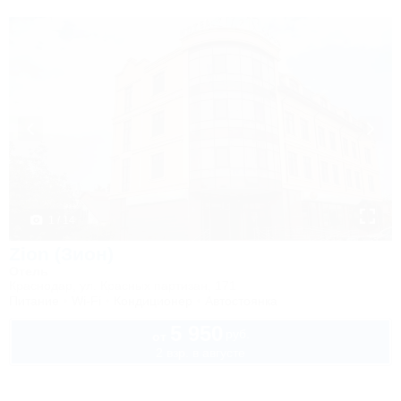
1 / 14
Zion (Зион)
Отель
Краснодар, ул. Красных партизан, 171
Питание
Wi-Fi
Кондиционер
Автостоянка
5 950
руб.
от
2 взр. в августе