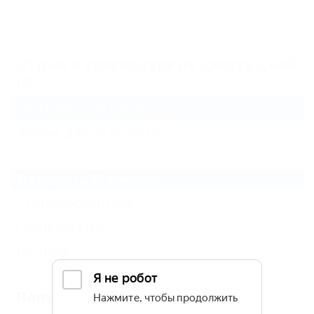
Архив
Отдых в Краснодаре на десять дней
(2)
Гостиницы и отели
(2)
Жильё для отдыха
(2)
Все курорты Краснодара
Старокорсунская
Пашковский
Ленина
Популярные